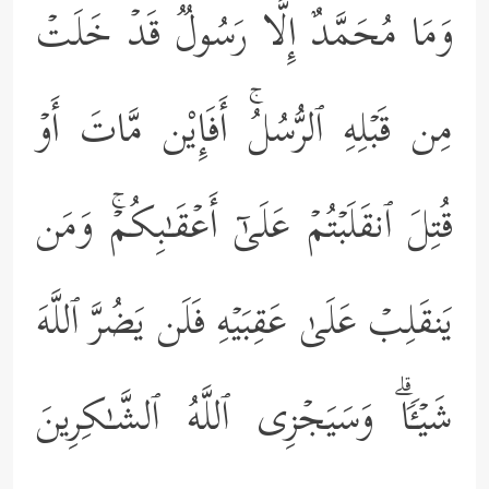
وَمَا مُحَمَّدٌ إِلَّا رَسُولࣱ قَدۡ خَلَتۡ
مِن قَبۡلِهِ ٱلرُّسُلُۚ أَفَإِیْن مَّاتَ أَوۡ
قُتِلَ ٱنقَلَبۡتُمۡ عَلَىٰۤ أَعۡقَـٰبِكُمۡۚ وَمَن
یَنقَلِبۡ عَلَىٰ عَقِبَیۡهِ فَلَن یَضُرَّ ٱللَّهَ
شَیۡـࣰٔاۗ وَسَیَجۡزِی ٱللَّهُ ٱلشَّـٰكِرِینَ