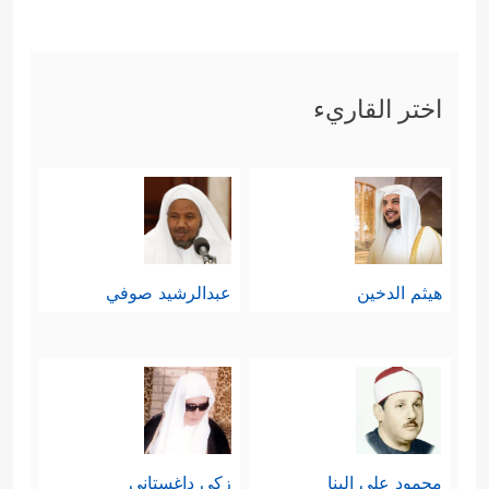
اختر القاريء
هيثم الدخين
عبدالرشيد صوفي
محمود علي البنا
زكي داغستاني