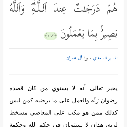
هُمۡ دَرَجَـٰتٌ عِندَ ٱلـلَّـهِۗ وَٱللَّهُ
بَصِیرُۢ بِمَا یَعۡمَلُونَ
﴿١٦٣﴾
تفسير السعدي
سورة
آل عمران
يخبر تعالى أنه لا يستوي من كان قصده
رضوان رَبِّه والعمل على ما يرضيه كمن ليس
كذلك ممن هو مكب على المعاصي مسخط
لربه، هذان لا يستويان في حكم الله وحكمة