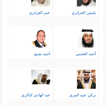
ياسين الجزائري
عمر القزابري
أحمد العجمي
أحمد نعينع
تركي عبيد المري
عبد الهادي كناكري