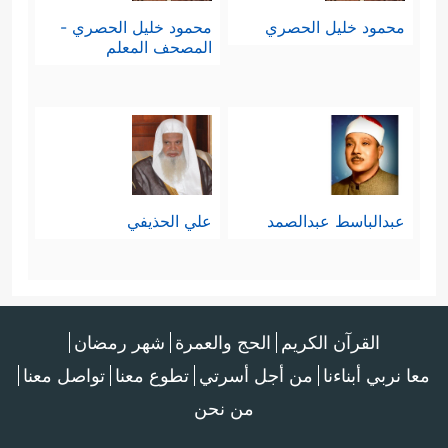
محمود خليل الحصري
محمود خليل الحصري -
المصحف المعلم
عبدالباسط عبدالصمد
علي الحذيفي
القرآن الكريم
الحج والعمرة
شهر رمضان
معا نربي أبناءنا
من أجل أسرتي
تطوع معنا
تواصل معنا
من نحن