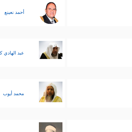
أحمد نعينع
عبد الهادي ك
محمد أيوب