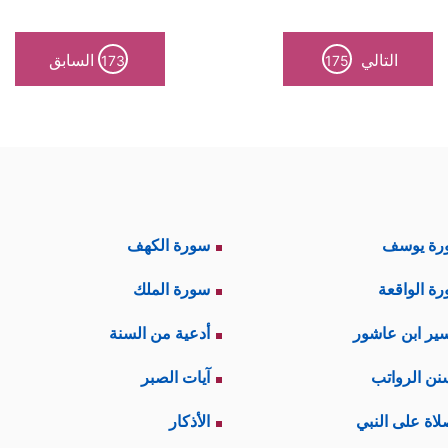
التالي
السابق
173
175
رة يوسف
سورة الكهف
ة الواقعة
سورة الملك
ير ابن عاشور
أدعية من السنة
نن الرواتب
آيات الصبر
لاة على النبي
الأذكار