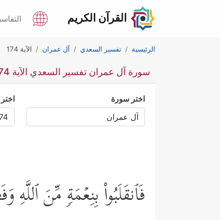
القرآن الكريم
التفاسي
الرئيسية
تفسير السعدي
آل عمران
الآية 174
سورة آل عمران تفسير السعدي الآية 174
اختر سورة
اختر 
فَٱنقَلَبُواْ بِنِعۡمَةࣲ مِّنَ ٱللَّهِ و