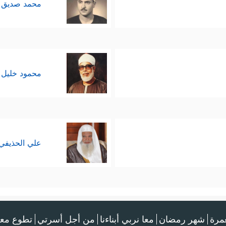
محمد صديق 
محمود خليل 
علي الحذيفي
عمرة
شهر رمضان
معا نربي أبناءنا
من أجل أسرتي
تطوع معن