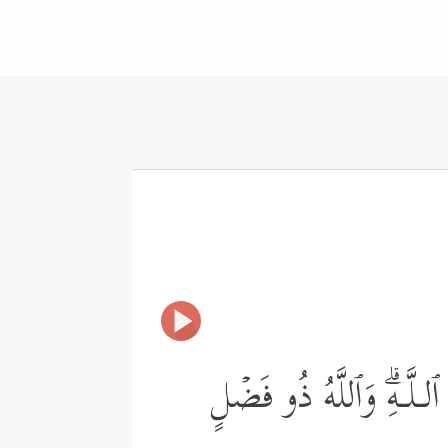
ٱلـلَّـهِۗ وَٱللَّهُ ذُو فَضۡلٍ