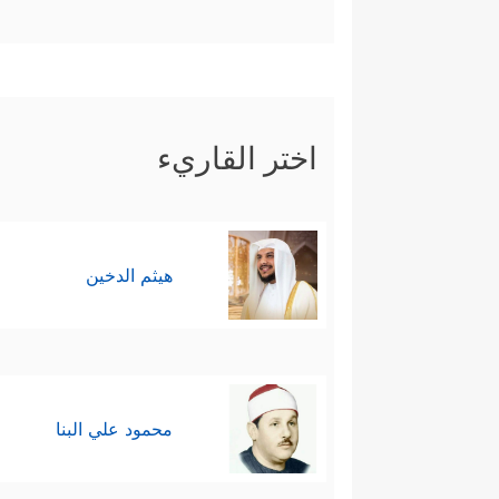
اختر القاريء
هيثم الدخين
محمود علي البنا