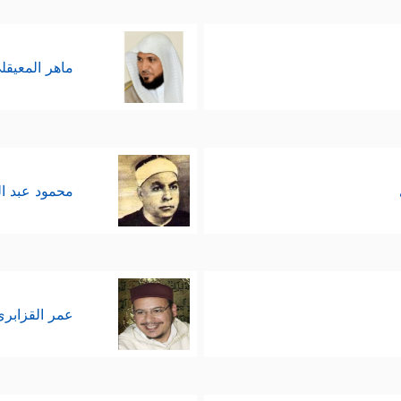
ماهر المعيقل
محمود عبد ا
عمر القزابري