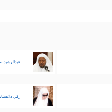
عبدالرشيد 
زكي داغستان