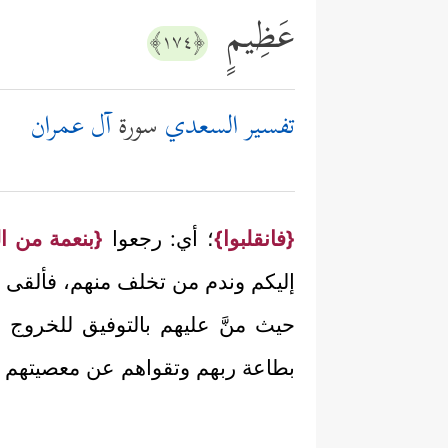
عَظِیمٍ
﴿١٧٤﴾
تفسير السعدي
سورة
آل عمران
{فانقلبوا}
؛ أي: رجعوا
{بنعمة من 
إليكم وندم من تخلف منهم، فألقى 
حيث منَّ عليهم بالتوفيق للخروج 
بطاعة ربهم وتقواهم عن معصيتهم ل