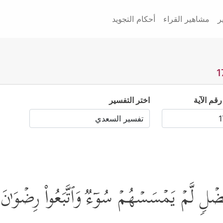
ر
مشاهير القراء
أحكام التجويد
رقم الآية
اختر التفسير
َفَضۡلࣲ لَّمۡ یَمۡسَسۡهُمۡ سُوۤءࣱ وَٱتَّبَعُواْ رِضۡوَ ٰ⁠نَ 