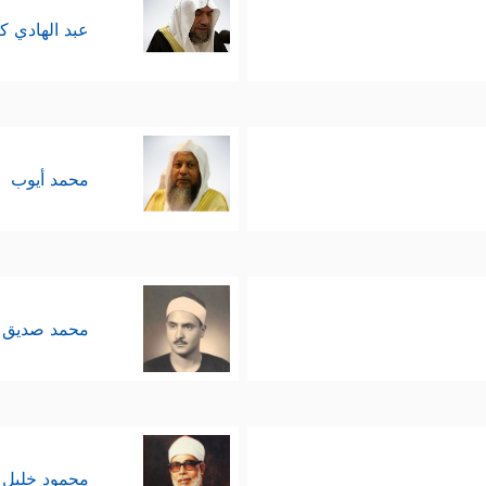
عبد الهادي ك
محمد أيوب
محمد صديق 
محمود خليل 