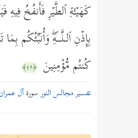
كَهَیۡـَٔةِ ٱلطَّیۡرِ فَأَنفُخُ فِیهِ فَ
بِإِذۡنِ ٱلـلَّــهِۖ وَأُنَبِّئُكُم بِمَ
كُنتُم مُّؤۡمِنِینَ
﴿٤٩﴾
تفسير مجالس النور
سورة
آل عمران