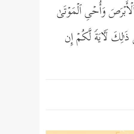
وَٱلۡأَبۡرَصَ وَأُحۡیِ ٱلۡمَوۡتَىٰ
َ ٰ⁠لِكَ لَـَٔایَةࣰ لَّكُمۡ إِن