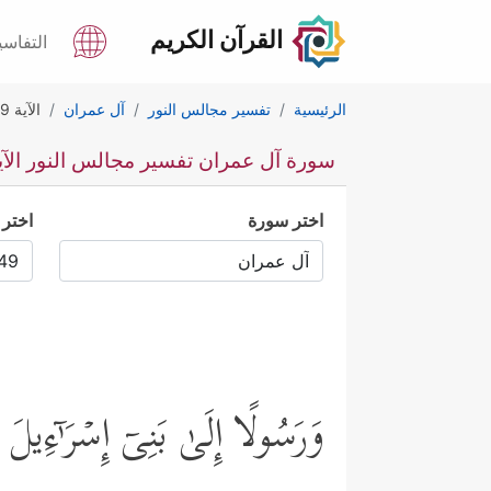
القرآن الكريم
التفاسي
الرئيسية
تفسير مجالس النور
آل عمران
الآية 49
سورة آل عمران تفسير مجالس النور الآية 
اختر سورة
اختر 
وَرَسُولًا إِلَىٰ بَنِیۤ إِسۡرَ ٰ⁠ۤءِیل