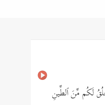
أَخۡلُقُ لَكُم مِّنَ ٱلطِّینِ