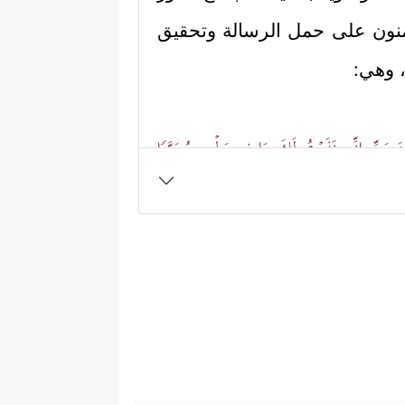
تمنون على حمل الرسالة وتحقيق
، وهي:
⁠نَ رَبِّ إِنِّی نَذَرۡتُ لَكَ مَا فِی بَطۡنِی مُحَرَّرࣰا
حث في مصيره وما يصلح له، بل
العزم المبكِّر لا شك أنه اقترن
ذلك كافأها الله تعالى بقوله:
يًّا من الأنبياء ليقوم بكفالتها
 ٱلۡمِحۡرَابَ وَجَدَ عِندَهَا رِزۡقࣰا﴾
وفي هذا