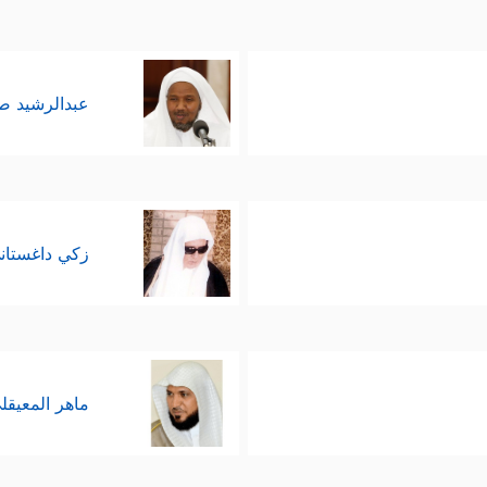
ولكن هذا الاصطفاء يأتي متناغمًا دائمًا مع الإنبات الح
.
عبدالرشيد 
ُهُ ٱلۡكِتَـٰبَ وَٱلۡحِكۡمَةَ وَٱلتَّوۡرَىٰةَ وَٱلۡإِنجِیلَ﴾
وعبثًا تحاول الجماعات
تخاب دون اشتراط المؤهلات المعرفيَّة والعلميَّة في ال
زكي داغستان
الاختيار المجردة أضرّ كثيرًا بالتجارب الإصلاحيَّة ال
نَّ ٱللَّهَ یُبَشِّرُكِ بِكَلِمَةࣲ مِّنۡهُ ٱسۡمُهُ ٱلۡمَسِیحُ عِیسَى ٱبۡنُ مَرۡیَمَ وَجِیهࣰا فِی ٱلدُّ
ماهر المعيقل
 والمراعاة الدقيقة لشروط الحياة السليمة والعلاقات
جتمع، في السياسة والاقتصاد والقوة والمنعة .. الخ.