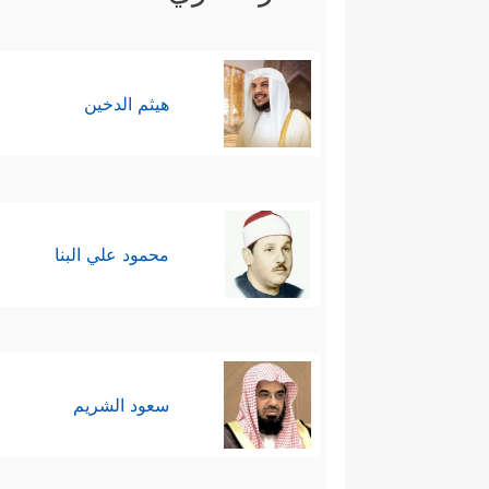
أن النبوَّة اصطفاء ربَّاني خالص، 
إنما كان من أوسط قومه وخيارهم
هيثم الدخين
﴿وَیُعَلِّم
رابعًا: العلم شرط الإصلاح
قياداتها إلى آليّة التصويت والان
محمود علي البنا
علم، وتحجيم دور العلم لصالح حرية 
﴿إِ
خامسًا: التوازن الديني الدنيوي
سعود الشريم
إنما تكون بالعمل الناجح والمثمر
والمتنوعة في الذات والأسرة والم