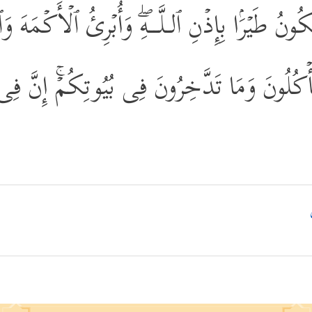
یَكُونُ طَیۡرَۢا بِإِذۡنِ ٱلـلَّــهِۖ وَأُبۡرِئُ ٱلۡأَكۡمَهَ 
ا تَأۡكُلُونَ وَمَا تَدَّخِرُونَ فِی بُیُوتِكُمۡۚ إِنَّ فِی ذ