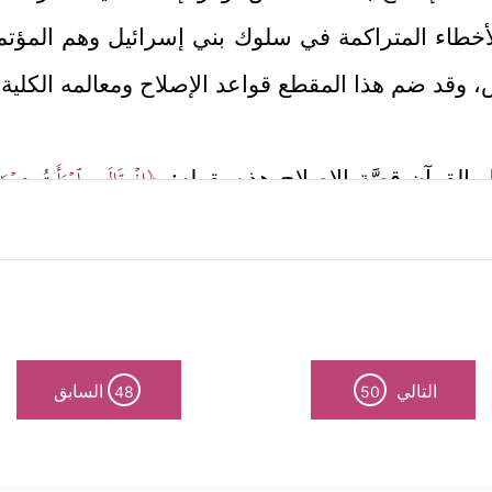
الأخطاء المتراكمة في سلوك بني إسرائيل وهم المؤ
 وقد ضم هذا المقطع قواعد الإصلاح ومعالمه الكلية
﴿إِذۡ قَالَتِ ٱمۡرَأَتُ عِمۡرَ ٰ
تهل القرآن قصَّة الإصلاح هذه بقوله:
ن رحم الأمهات، فأم مريم لم تنتظر وليدها لكي تب
لى اختيار الطريق الأقوم لوليدها قبل أن يُولد، وهذا 
 يمكن معه أن تُدخِل في جوفها شيئًا من الحرام؛ ول
َسَنࣰا﴾
.
التالي
السابق
48
50
ية والحماية ما لا يخفى، وكان من ذلك أن سخَّر لها نب
﴿كُلَّمَا دَخَلَ عَلَیۡهَا زَكَرِیَّا
هنا الجانب الجسدي في التربية