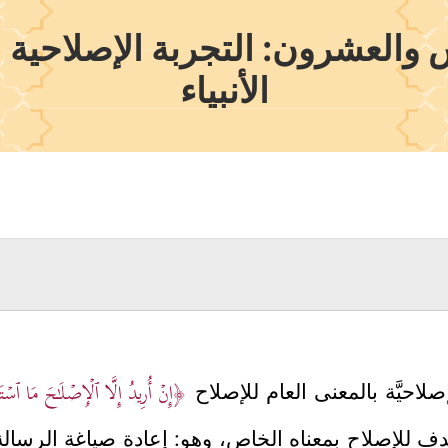
العشرون: التجربة الإصلاحية ا
الأنبياء
﴿إِنۡ أُرِیدُ إِلَّا ٱلۡإِصۡلَـٰحَ مَا ٱ
إصلاحيَّة بالمعنى العام للإصلاح
 للإصلاح بمعناه الخاص، وهو: إعادة صياغة الرسالة 