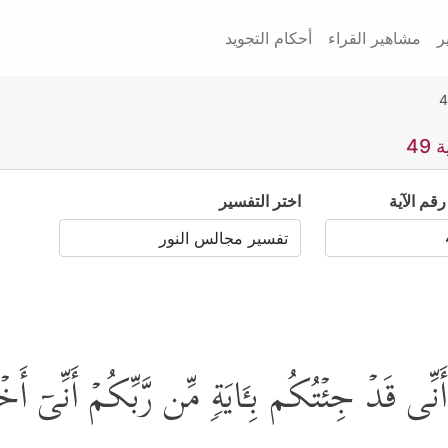
ر
مشاهير القراء
أحكام التجويد
49
رقم الآية
اختر التفسير
َ أَنِّی قَدۡ جِئۡتُكُم بِـَٔایَةࣲ مِّن رَّبِّكُمۡ أَنِّیۤ 