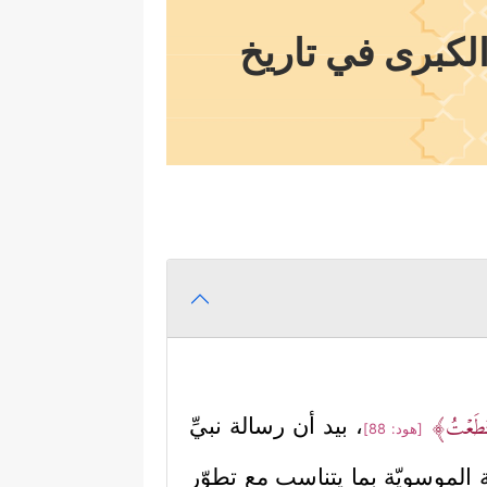
لكبرى في تاريخ
سۡتَطَعۡتُ﴾
، بيد أن رسالة نبيِّ
[هود: 88]
الموسويّة بما يتناسب مع تطوّر