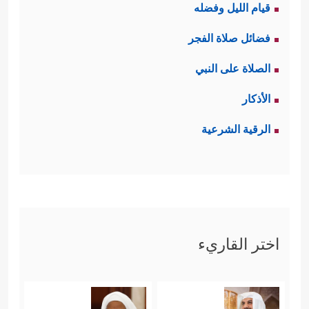
قيام الليل وفضله
والعناية بها، ولم يغفل القرآن هنا الجانب
فضائل صلاة الفجر
﴿كُلَّمَا دَخَلَ عَلَیۡهَا زَكَرِیَّا
الجسدي في التربية
الصلاة على النبي
ٱلۡمِحۡرَابَ وَجَدَ عِندَهَا رِزۡقࣰا﴾
وفي هذا إشارة
الأذكار
إلى اهتمام القرآن بتوفير الغذاء
الرقية الشرعية
المناسب للجسد خاصةً في مرحلة النمو.
وهكذا تكون التربية القرآنية تربية شاملة
ومتوازنة لا يطغى فيها جانب على جانب،
وقد كان هذا النموذج الصالح المكلل
اختر القاريء
بالرعاية الإلهية مشجعًا لتكرار التجربة،
﴿هُنَالِكَ دَعَا
وهكذا ينتقل الخير وينتشر