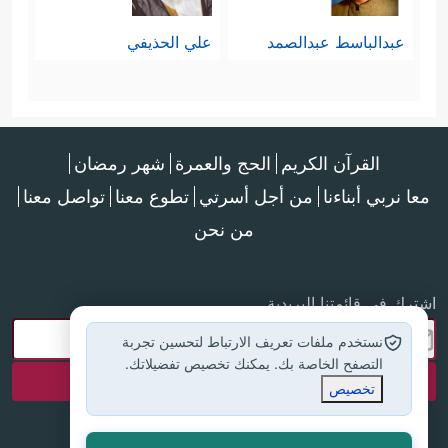
والاقتصاد والقوة والمنعة .. الخ.
عبدالباسط عبدالصمد
علي الحذيفي
سادسًا: الرحمة بالخلق والتيسير على
﴿وَلِأُحِلَّ لَكُم بَعۡضَ ٱلَّذِی حُرِّمَ عَلَیۡكُمۡ﴾
الناس
.
القرآن الكريم
الحج والعمرة
شهر رمضان
﴿وَأُبۡرِئُ ٱلۡأَكۡمَهَ وَٱلۡأَبۡرَصَ﴾
.
معا نربي أبناءنا
من أجل أسرتي
تطوع معنا
تواصل معنا
من نحن
سابعًا: البناء التراكمي والاعتراف
اشترك في قائمتنا البريدية
بحلقات الدعوة والإصلاح السابقة
نستخدم ملفات تعريف الارتباط لتحسين تجربة
﴿وَمُصَدِّقࣰا لِّمَا بَیۡنَ یَدَیَّ مِنَ ٱلتَّوۡرَىٰةِ﴾
فدعوة
التصفح الخاصة بك. يمكنك تخصيص تفضيلاتك.
تخصيص
الأنبياء واحدة، ومصدرهم واحد، وهكذا
كلّ داعية للحقِّ إلى يوم الدين فهو