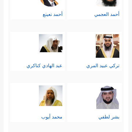
قومه وخيارهم.
أحمد العجمي
أحمد نعينع
﴿وَیُعَلِّمُهُ ٱلۡكِتَـٰبَ
رابعًا: العلم شرط الإصلاح
وَٱلۡحِكۡمَةَ وَٱلتَّوۡرَىٰةَ وَٱلۡإِنجِیلَ﴾
وعبثًا تحاول
الجماعات الإصلاحيَّة أن تستند في اختيار
تركي عبيد المري
عبد الهادي كناكري
قياداتها إلى آليّة التصويت والانتخاب دون
اشتراط المؤهلات المعرفيَّة والعلميَّة في
المرشَّح، فالقيادة علم، و
الشورى
علم،
وتحجيم دور العلم لصالح حرية الاختيار
بشر لطفي
محمد أيوب
المجردة أضرّ كثيرًا بالتجارب الإصلاحيَّة