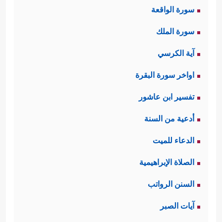
سورة الواقعة
عقَدَت العزم والنيَّة الصادقة على اختيار
سورة الملك
الطريق الأقوم لوليدها قبل أن يُولد،
آية الكرسي
وهذا العزم المبكِّر لا شك أنه اقترن
اواخر سورة البقرة
بمستوى عالٍ من الورع؛ بحيث لا يمكن
تفسير ابن عاشور
معه أن تُدخِل في جوفها شيئًا من
أدعية من السنة
الحرام؛ ولذلك كافأها الله تعالى بقوله:
الدعاء للميت
﴿فَتَقَبَّلَهَا رَبُّهَا بِقَبُولٍ حَسَنࣲ وَأَنۢبَتَهَا نَبَاتًا حَسَنࣰا﴾
.
الصلاة الإبراهيمية
وفي الإنبات الحسن من معاني الرعاية
السنن الرواتب
والحماية ما لا يخفى، وكان من ذلك أن
آيات الصبر
سخَّر لها نبيًّا من الأنبياء ليقوم بكفالتها