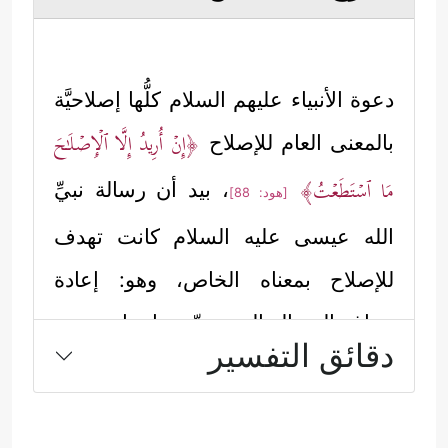
دعوة الأنبياء
عليهم السلام
كلُّها إصلاحيَّة
﴿إِنۡ أُرِیدُ إِلَّا ٱلۡإِصۡلَـٰحَ
بالمعنى العام للإصلاح
مَا ٱسۡتَطَعۡتُ﴾
، بيد أن رسالة نبيِّ
[هود: 88]
الله عيسى
عليه السلام
كانت تهدف
للإصلاح بمعناه الخاص، وهو: إعادة
صياغة الرسالة الموسويّة بما يتناسب مع
دقائق التفسير
تطوّر الحياة ومستجداتها، ثم معالجة
الأخطاء المتراكمة في سلوك بني