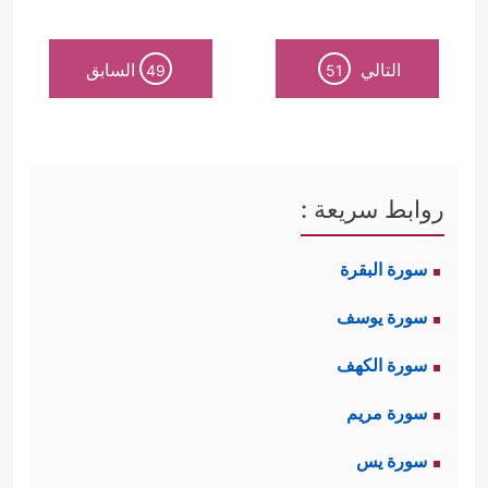
إسرائيل وهم المؤتمنون على حمل
الرسالة وتحقيق معنى الاستخلاف على
التالي
السابق
49
51
هذه الأرض، وقد ضم هذا المقطع قواعد
الإصلاح ومعالمه الكلية، وهي:
روابط سريعة :
أولًا: التربية الأسريَّة؛ حيث استهل
سورة البقرة
﴿إِذۡ قَالَتِ
القرآن قصَّة الإصلاح هذه بقوله:
سورة يوسف
ٱمۡرَأَتُ عِمۡرَ ٰ⁠نَ رَبِّ إِنِّی نَذَرۡتُ لَكَ مَا فِی بَطۡنِی مُحَرَّرࣰا
سورة الكهف
فَتَقَبَّلۡ مِنِّیۤ﴾
فالإصلاح إنما يبدأ من رحم
سورة مريم
الأمهات، فأم مريم لم تنتظر وليدها لكي
سورة يس
تبحث في مصيره وما يصلح له، بل