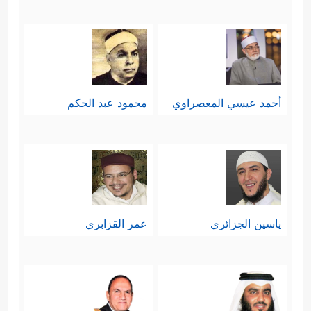
ثالثًا: في تلك البيئة الصالحة ولد النبيّ
﴿إِذۡ قَالَتِ ٱلۡمَلَــٰۤىِٕكَةُ یَـٰمَرۡیَمُ إِنَّ
الصالح المصلح
ٱللَّهَ یُبَشِّرُكِ بِكَلِمَةࣲ مِّنۡهُ ٱسۡمُهُ ٱلۡمَسِیحُ عِیسَى ٱبۡنُ
أحمد عيسي المعصراوي
محمود عبد الحكم
مَرۡیَمَ﴾
وهذه إشارة بأهمية البيئة في
التنشئة والتربية، ودور الأسرة ثم
المجتمع في تكوين المخرجات الصالحة،
مع التنبيه على أن النبوَّة اصطفاء ربَّاني
ياسين الجزائري
عمر القزابري
خالص، ولكن هذا الاصطفاء يأتي متناغمًا
دائمًا مع الإنبات الحسن، والإعداد
السليم، فكلُّ نبيٍّ إنما كان من أوسط