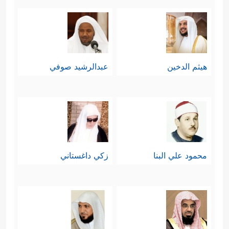
هيثم الدخين
عبدالرشيد صوفي
محمود علي البنا
زكي داغستاني