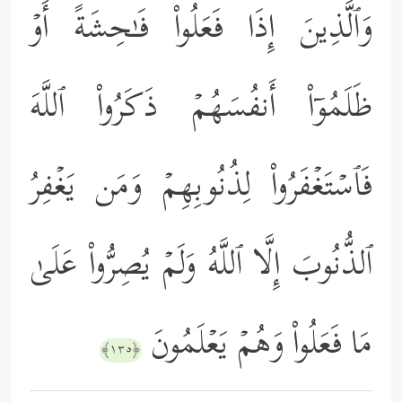
وَٱلَّذِینَ إِذَا فَعَلُواْ فَـٰحِشَةً أَوۡ
ظَلَمُوۤاْ أَنفُسَهُمۡ ذَكَرُواْ ٱللَّهَ
فَٱسۡتَغۡفَرُواْ لِذُنُوبِهِمۡ وَمَن یَغۡفِرُ
ٱلذُّنُوبَ إِلَّا ٱللَّهُ وَلَمۡ یُصِرُّواْ عَلَىٰ
مَا فَعَلُواْ وَهُمۡ یَعۡلَمُونَ
﴿١٣٥﴾