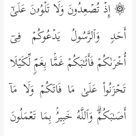
۞ إِذۡ تُصۡعِدُونَ وَلَا تَلۡوُۥنَ عَلَىٰۤ
أَحَدࣲ وَٱلرَّسُولُ یَدۡعُوكُمۡ فِیۤ
أُخۡرَىٰكُمۡ فَأَثَـٰبَكُمۡ غَمَّۢا بِغَمࣲّ لِّكَیۡلَا
تَحۡزَنُواْ عَلَىٰ مَا فَاتَكُمۡ وَلَا مَاۤ
أَصَـٰبَكُمۡۗ وَٱللَّهُ خَبِیرُۢ بِمَا تَعۡمَلُونَ