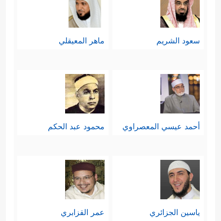
سعود الشريم
ماهر المعيقلي
أحمد عيسي المعصراوي
محمود عبد الحكم
ياسين الجزائري
عمر القزابري