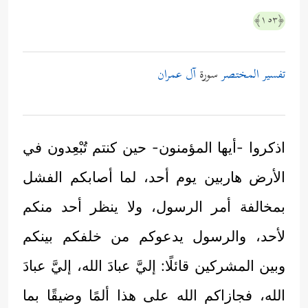
﴿١٥٣﴾
تفسير المختصر
سورة
آل عمران
اذكروا -أيها المؤمنون- حين كنتم تُبْعِدون في
الأرض هاربين يوم أحد، لما أصابكم الفشل
بمخالفة أمر الرسول، ولا ينظر أحد منكم
لأحد، والرسول يدعوكم من خلفكم بينكم
وبين المشركين قائلًا: إليَّ عبادَ الله، إليَّ عبادَ
الله، فجازاكم الله على هذا ألمًا وضيقًا بما