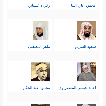
محمود علي البنا
زكي داغستاني
سعود الشريم
ماهر المعيقلي
أحمد عيسي المعصراوي
محمود عبد الحكم