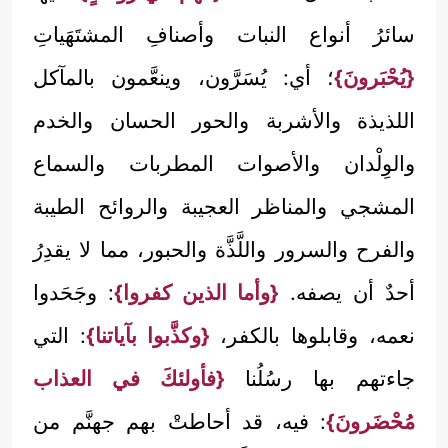
سائرُ أنواع النبات وأصنافِ المشتَهَياتِ
{يُحْبَرونَ}
؛ أي: يُسَرَّون، وينعَّمون بالمآكل
اللذيذة والأشربة والحور الحسان والخدم
والوِلْدان والأصوات المطربات والسماع
المشجي والمناظر العجيبة والروائح الطيبة
والفرح والسرور واللَّذَّة والحبور، مما لا يقدِرُ
أحدٌ أن يصفه.
{وأما الذين كفروا}
: وجَحَدوا
نعمه، وقابلوها بالكفر،
{وكذَّبوا بآياتنا}
: التي
جاءتهم بها رسُلُنا
{فأولئكَ في العذاب
مُحْضَرونَ}
: فيه، قد أحاطتْ بهم جهنَّم من