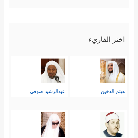
اختر القاريء
هيثم الدخين
عبدالرشيد صوفي