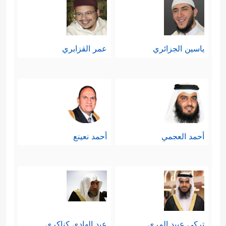
ياسين الجزائري
عمر القزابري
أحمد العجمي
أحمد نعينع
تركي عبيد المري
عبد الهادي كناكري