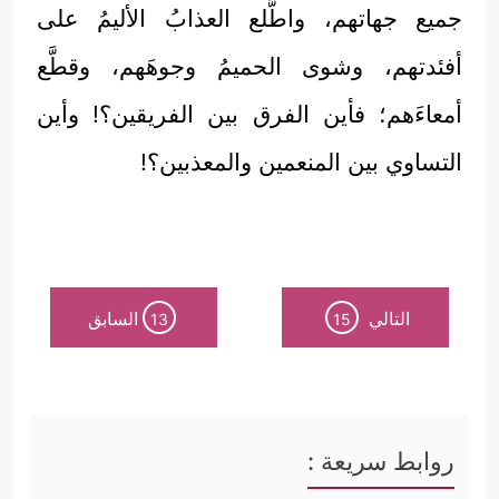
جميع جهاتهم، واطَّلع العذابُ الأليمُ على
أفئدتهم، وشوى الحميمُ وجوهَهم، وقطَّع
أمعاءَهم؛ فأين الفرق بين الفريقين؟! وأين
التساوي بين المنعمين والمعذبين؟!
التالي
السابق
13
15
روابط سريعة :