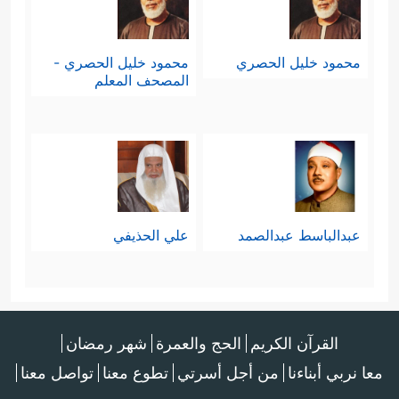
محمود خليل الحصري
محمود خليل الحصري -
المصحف المعلم
عبدالباسط عبدالصمد
علي الحذيفي
القرآن الكريم
الحج والعمرة
شهر رمضان
معا نربي أبناءنا
من أجل أسرتي
تطوع معنا
تواصل معنا