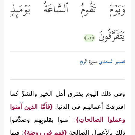
وَیَوۡمَ تَقُومُ ٱلسَّاعَةُ یَوۡمَىِٕذࣲ
یَتَفَرَّقُونَ
﴿١٤﴾
تفسير السعدي
سورة
الروم
وفي ذلك اليوم يفترق أهل الخير والشرِّ كما
افترقتْ أعمالهم في الدنيا.
{فأمَّا الذين آمنوا
وعملوا الصالحاتِ}
: آمنوا بقلوبِهِم وصدَّقوا
ذلك بالأعمال الصالحة
{فهم في روضةٍ}
: فيها