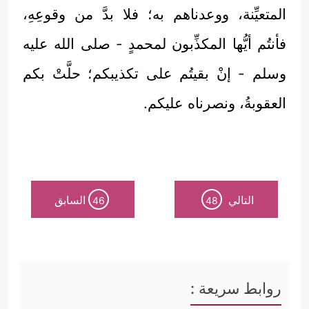
المتعيِّنة، ووعدناهم به؛ فلا بدَّ من وقوعِهِ،
فأنتُم أيُّها المكذِّبون لمحمدٍ - صلى الله عليه
وسلم - إنْ بقيتُم على تكذيبكم؛ حلَّتْ بكم
العقوبةُ، ونصرناه عليكم.
التالي
السابق
46
48
روابط سريعة :