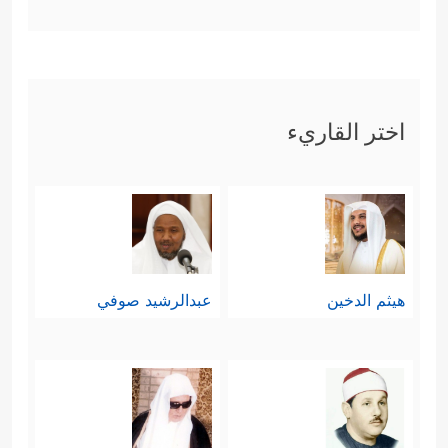
اختر القاريء
هيثم الدخين
عبدالرشيد صوفي