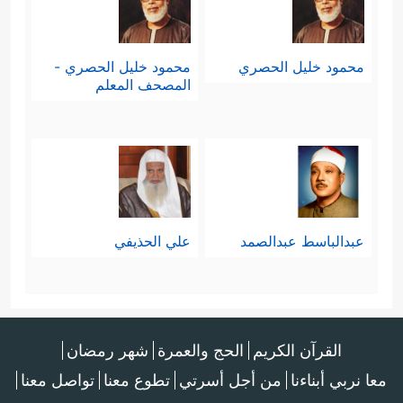
محمود خليل الحصري
محمود خليل الحصري -
المصحف المعلم
عبدالباسط عبدالصمد
علي الحذيفي
القرآن الكريم
الحج والعمرة
شهر رمضان
معا نربي أبناءنا
من أجل أسرتي
تطوع معنا
تواصل معنا