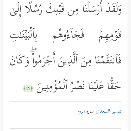
وَلَقَدۡ أَرۡسَلۡنَا مِن قَبۡلِكَ رُسُلًا إِلَىٰ
قَوۡمِهِمۡ فَجَاۤءُوهُم بِٱلۡبَیِّنَـٰتِ
فَٱنتَقَمۡنَا مِنَ ٱلَّذِینَ أَجۡرَمُواْۖ وَكَانَ
حَقًّا عَلَیۡنَا نَصۡرُ ٱلۡمُؤۡمِنِینَ
﴿٤٧﴾
تفسير السعدي
سورة
الروم