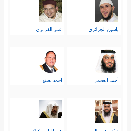
ياسين الجزائري
عمر القزابري
أحمد العجمي
أحمد نعينع