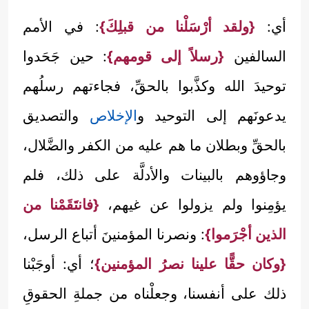
أي:
{ولقد أرْسَلْنا من قبلِكَ}
: في الأمم
السالفين
{رسلاً إلى قومهم}
: حين جَحَدوا
توحيدَ الله وكذَّبوا بالحقِّ، فجاءتهم رسلُهم
يدعونَهم إلى التوحيد و
الإخلاص
والتصديق
بالحقِّ وبطلان ما هم عليه من الكفر والضَّلال،
وجاؤوهم بالبينات والأدلَّة على ذلك، فلم
يؤمِنوا ولم يزولوا عن غيهم،
{فانتَقَمْنا من
الذين أجْرَموا}
: ونصرنا المؤمنينَ أتباع الرسل،
{وكان حقًّا علينا نصرُ المؤمنين}
؛ أي: أوجَبْنا
ذلك على أنفسنا، وجعلْناه من جملةِ الحقوقِ