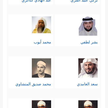
تركي عبيد المري
عبد الهادي كناكري
بشر لطفي
محمد أيوب
سعد الغامدي
محمد صديق المنشاوي