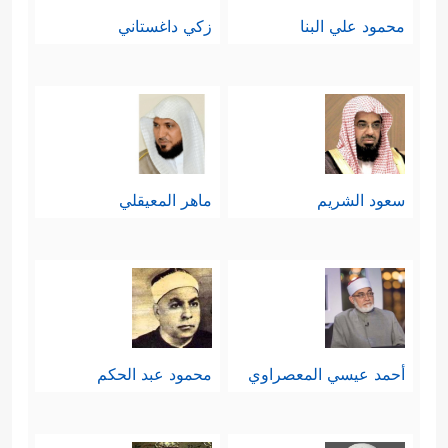
محمود علي البنا
زكي داغستاني
سعود الشريم
ماهر المعيقلي
أحمد عيسي المعصراوي
محمود عبد الحكم