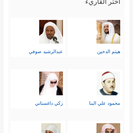
اختر القاريء
هيثم الدخين
عبدالرشيد صوفي
محمود علي البنا
زكي داغستاني