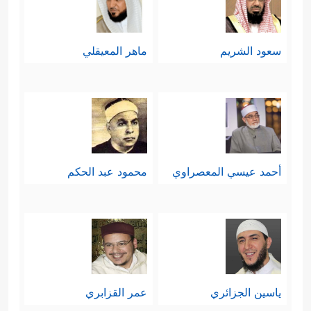
سعود الشريم
ماهر المعيقلي
أحمد عيسي المعصراوي
محمود عبد الحكم
ياسين الجزائري
عمر القزابري