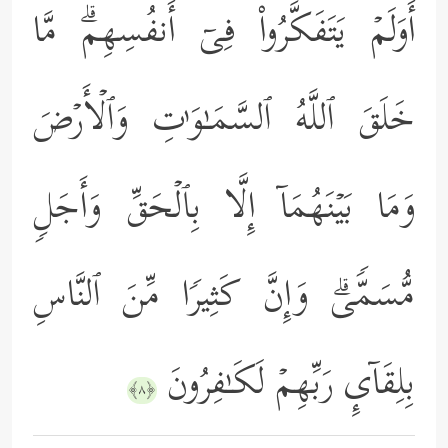
أَوَلَمۡ یَتَفَكَّرُواْ فِیۤ أَنفُسِهِمۗ مَّا
خَلَقَ ٱللَّهُ ٱلسَّمَـٰوَ ٰ⁠تِ وَٱلۡأَرۡضَ
وَمَا بَیۡنَهُمَاۤ إِلَّا بِٱلۡحَقِّ وَأَجَلࣲ
مُّسَمࣰّىۗ وَإِنَّ كَثِیرࣰا مِّنَ ٱلنَّاسِ
بِلِقَاۤىِٕ رَبِّهِمۡ لَكَـٰفِرُونَ
﴿٨﴾