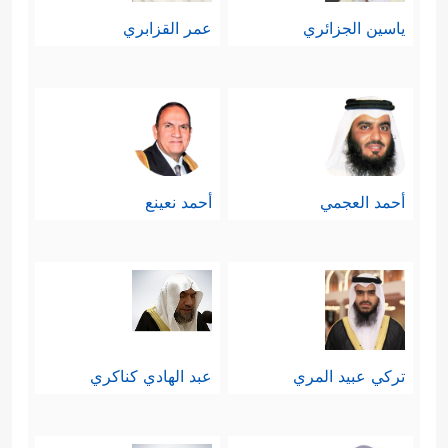
ياسين الجزائري
عمر القزابري
أحمد العجمي
أحمد نعينع
تركي عبيد المري
عبد الهادي كناكري