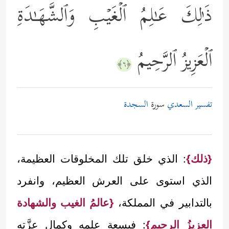
ذَ ٰ⁠لِكَ عَـٰلِمُ ٱلۡغَیۡبِ وَٱلشَّهَـٰدَةِ
ٱلۡعَزِیزُ ٱلرَّحِیمُ
﴿٦﴾
تفسير السعدي
سورة
السجدة
{ذلك}
: الذي خلق تلك المخلوقات العظيمة،
الذي استوى على العرش العظيم، وانفرد
بالتدابير في المملكة،
{عالمُ الغيب والشهادة
العزيزُ الرحيم}
: فبسعة علمِهِ وكمال عزَّتِهِ