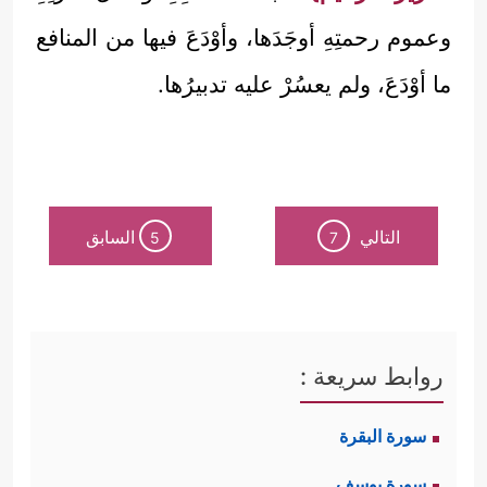
وعموم رحمتِهِ أوجَدَها، وأوْدَعَ فيها من المنافع
ما أوْدَعَ، ولم يعسُرْ عليه تدبيرُها.
التالي
السابق
5
7
روابط سريعة :
سورة البقرة
سورة يوسف