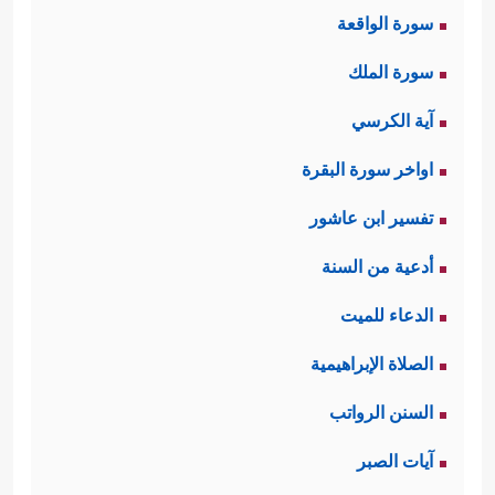
سورة الواقعة
یَقُولُونَ ٱفۡتَرَىٰهُۚ بَلۡ هُوَ ٱلۡحَقُّ مِن رَّبِّكَ لِتُنذِرَ قَوۡمࣰا مَّاۤ
سورة الملك
أَتَىٰهُم مِّن نَّذِیرࣲ مِّن قَبۡلِكَ لَعَلَّهُمۡ یَهۡتَدُونَ﴾
وقد
آية الكرسي
اكتفى القرآن هنا بتأكيد بطلان قولهم؛
اواخر سورة البقرة
لأنَّ القرآن يحمِلُ دلائل صدقه في
تفسير ابن عاشور
نفسه، لكن موقفهم هذا المُسبَق هو
أدعية من السنة
الذي يحُول بينهم وبين هذه الدلائل.
الدعاء للميت
ثانيًا: يربط القرآن بين مسألة الإيمان
الصلاة الإبراهيمية
بالقرآن ومسألة التوحيد، وهي المسألة
السنن الرواتب
الأساس التي تعدُّ نقطة الافتراق بين
آيات الصبر
طريق المؤمنين وطريق المشركين، وقد