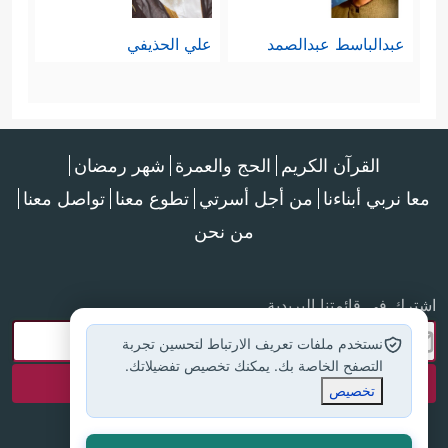
تخلُقُ شيئًا، ولا تعلم شيئًا؟
عبدالباسط عبدالصمد
علي الحذيفي
خامسًا: ينتقل القرآن في حواره هذا إلى
مسألةٍ مفصليَّةٍ ينازع فيها المشركون
أيضًا، وهي من أعقد المسائل عندهم:
القرآن الكريم
الحج والعمرة
شهر رمضان
معا نربي أبناءنا
من أجل أسرتي
تطوع معنا
تواصل معنا
﴿وَقَالُوۤاْ أَءِذَا ضَلَلۡنَا فِی ٱلۡأَرۡضِ أَءِنَّا لَفِی خَلۡقࣲ جَدِیدِۭۚ
من نحن
بَلۡ هُم بِلِقَاۤءِ رَبِّهِمۡ كَـٰفِرُونَ﴾
.
إنّهم يستبعِدُون قدرةَ الله على بَعثهم
اشترك في قائمتنا البريدية
وإعادة خلقهم بعد موتهم، مع أنهم
نستخدم ملفات تعريف الارتباط لتحسين تجربة
التصفح الخاصة بك. يمكنك تخصيص تفضيلاتك.
يُؤمنون أنَّ الله هو الذي خلَقَهم أول مرَّة!
تخصيص
وفي التفكير المنطقي البسيط أنَّ صانع