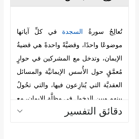
تُعالِجُ سورةُ
السجدة
في كلِّ آياتها
موضوعًا واحدًا، وقضيَّةً واحدةً هي قضيةُ
الإيمان، وتدخل مع المشركين في حوارٍ
مُعمَّقٍ حول الأُسس الإيمانيَّة والمسائل
العقديَّة التي يُنازِعون فيها، والتي تحُولُ
بينهم وبين الدخول في مظلَّة الإيمان، مع
دقائق التفسير
أنَّهم يشتركون مع المؤمنين في أصل
الإيمان بالله، فهم يُؤمِنون بوجود الله،
ويُؤمِنون أنّه تعالى هو الذي خلقهم وخلق