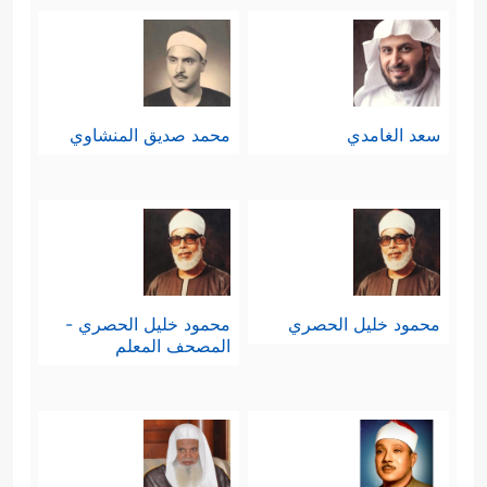
مَّهِینࣲ
﴿٨﴾
ثُمَّ سَوَّىٰهُ وَنَفَخَ فِیهِ مِن رُّوحِهِۦۖ وَجَعَلَ
لَكُمُ ٱلسَّمۡعَ وَٱلۡأَبۡصَـٰرَ وَٱلۡأَفۡـِٔدَةَۚ قَلِیلࣰا مَّا تَشۡكُرُونَ﴾
.
فالذي خلق الخلق بهذا الإتقان، وخلق
سعد الغامدي
محمد صديق المنشاوي
الإنسان على هذه الصورة وجعل له
السمع والبصر والفؤاد لا يمكن أن يترك
الخلق لغيره، فمِن أين استمدَّت هذه
الأصنام سُلطَتَها على هؤلاء المشركين؟
محمود خليل الحصري
محمود خليل الحصري -
ومَن الذي منحها هذه القوَّة التي يتوهَّمُها
المصحف المعلم
المشركون فيها، حتى إنَّهم يُقدِّمون لها
النذورَ والقرابينَ تقرُّبًا إليها، وخشيةً من
غضَبِها، وهي الصمَّاء البكماء التي لا