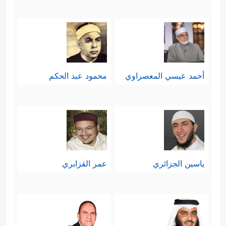
﴿یُدَبِّرُ ٱلۡأَمۡرَ
هو وحده الذي يُدبِّرُ الأمر فيهما
مِنَ ٱلسَّمَاۤءِ إِلَى ٱلۡأَرۡضِ ثُمَّ یَعۡرُجُ إِلَیۡهِ فِی یَوۡمࣲ كَانَ
مِقۡدَارُهُۥۤ أَلۡفَ سَنَةࣲ مِّمَّا تَعُدُّونَ﴾
.
أحمد عيسي المعصراوي
محمود عبد الحكم
والقرآن يُشيرُ هنا إلى أن تدبير الأمر
يقتضي بيان الحقِّ من الباطل، وطريق
السعادة من طريق الشقاء، وهذه هي
رسالةُ القرآن الذي يُنكِرُه المشركون.
رابعًا: يُذكِّرُ القرآن بصفات الله التي لا
ياسين الجزائري
عمر القزابري
ينبغي أن تنفَصِل عن ربوبيَّته لهذا الكون،
فمَن آمن بخالقٍ لهذا الكون لا بُدَّ أن