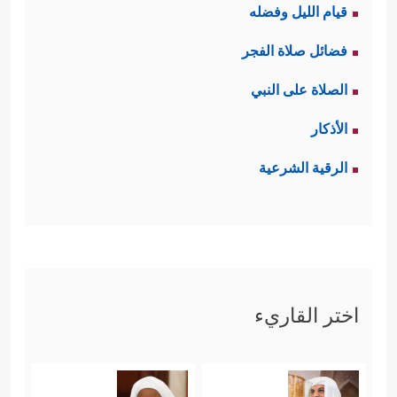
قيام الليل وفضله
أخذ القرآن يُذَكِّرُهم بما هو موجودٌ في
فضائل صلاة الفجر
أعماق فطرتهم من اعترافٍ بوحدانيَّته
الصلاة على النبي
تعالى في الخلق، وهذا من شأنه أن
الأذكار
يقودهم إلى توحيده تعالى في العبادة
الرقية الشرعية
والطاعة؛ إذ لا معنى لِأَن يؤمن الإنسان
بوجود خالقٍ واحدٍ لهذا الكون ثم يذهب
ليسجد ويعبد آلهة متعددة، فهذا تناقضٌ لا
يقبله عقل، ولا تستسيغه فطرة.
اختر القاريء
﴿ٱللَّهُ ٱلَّذِی خَلَقَ ٱلسَّمَـٰوَ ٰ⁠تِ
يقول القرآن:
وَٱلۡأَرۡضَ وَمَا بَیۡنَهُمَا فِی سِتَّةِ أَیَّامࣲ ثُمَّ ٱسۡتَوَىٰ عَلَى