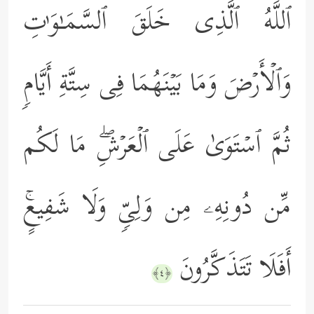
ٱللَّهُ ٱلَّذِی خَلَقَ ٱلسَّمَـٰوَ ٰ⁠تِ
وَٱلۡأَرۡضَ وَمَا بَیۡنَهُمَا فِی سِتَّةِ أَیَّامࣲ
ثُمَّ ٱسۡتَوَىٰ عَلَى ٱلۡعَرۡشِۖ مَا لَكُم
مِّن دُونِهِۦ مِن وَلِیࣲّ وَلَا شَفِیعٍۚ
أَفَلَا تَتَذَكَّرُونَ
﴿٤﴾