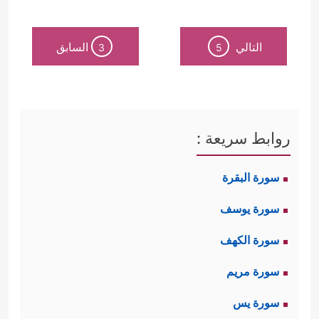
﴿وَلَىِٕن سَأَلۡتَهُم
الخلق كلَّه بسماواته وأرضيه
التالي
السابق
3
5
مَّنۡ خَلَقَ ٱلسَّمَـٰوَ ٰ⁠تِ وَٱلۡأَرۡضَ لَیَقُولُنَّ ٱللَّهُۚ﴾
.
ولديهم أيضًا بقايا من الإبراهيمية؛
كتعظيم المسجد الحرام، ومشاعر الحج،
روابط سريعة :
أما تلك المسائل التي يُنازعون فيها -
سورة البقرة
والتي تنقض هذه المشتركات - فقد
سورة يوسف
تناولتها هذه السورة المباركة كالآتي:
سورة الكهف
أولًا: استهلَّت السورة بموضوع القرآن
سورة مريم
﴿الۤمۤ
﴿١﴾
ورفض المشركين الإيمان به
سورة يس
تَنزِیلُ ٱلۡكِتَـٰبِ لَا رَیۡبَ فِیهِ مِن رَّبِّ ٱلۡعَـٰلَمِینَ
﴿٢﴾
أَمۡ