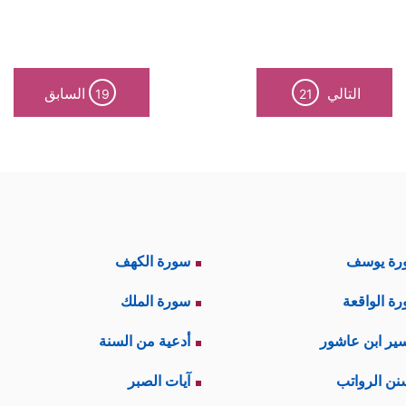
التالي
السابق
19
21
رة يوسف
سورة الكهف
ة الواقعة
سورة الملك
ير ابن عاشور
أدعية من السنة
نن الرواتب
آيات الصبر