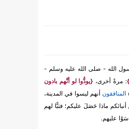
ول الله - صلى الله عليه وسلم -
ُ
: مرةً أخرى،
{يودُّوا لو أنَّهم بادون
ء
المنافقون
أنهم ليسوا في المدينة،
ئكم ماذا حَصَلَ عليكم؛ فتبًّا لهم
سَوْا عليهم.