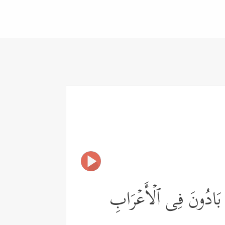
ُم بَادُونَ فِی ٱلۡأَعۡرَابِ