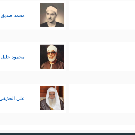
محمد صديق 
محمود خليل 
علي الحذيفي