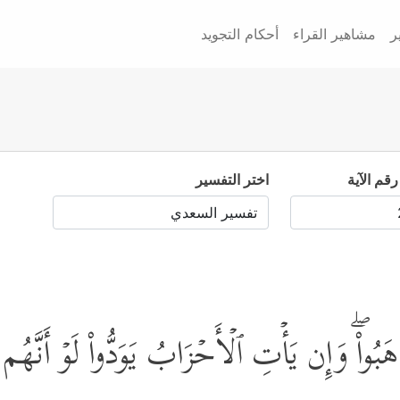
ر
مشاهير القراء
أحكام التجويد
رقم الآية
اختر التفسير
ُواْۖ وَإِن یَأۡتِ ٱلۡأَحۡزَابُ یَوَدُّواْ لَوۡ أَنَّه