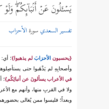
یَسۡـَٔلُونَ عَنۡ أَنۢبَاۤىِٕكُمۡۖ وَلَوۡ ك
تفسير السعدي
سورة
الأحزاب
{يحسبون
الأحزاب
َ لم يذهبوا}
؛ أي: ي
وأصحابِهِ لم يَذْهَبوا حتى يستأصِ
في الأعراب يسألونَ عن أنبائِكُم}
؛ أ
ولا في القربِ منها، وأنهم مع الأعر
وبعداً؛ فليسوا ممن يُغالى بحضورهم