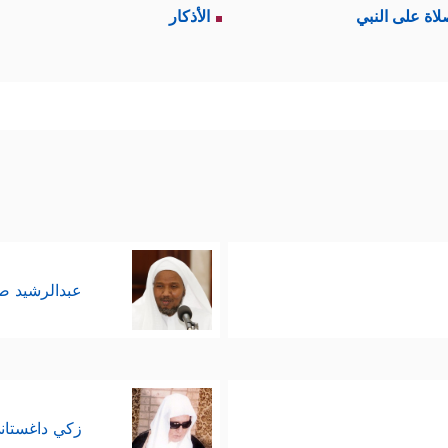
لاة على النبي
الأذكار
عبدالرشيد 
زكي داغستان