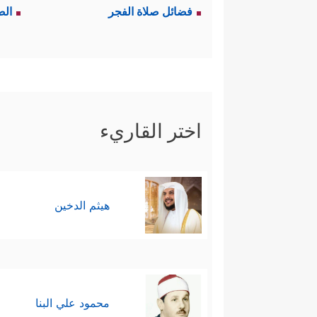
فضائل صلاة الفجر
الص
اختر القاريء
هيثم الدخين
محمود علي البنا