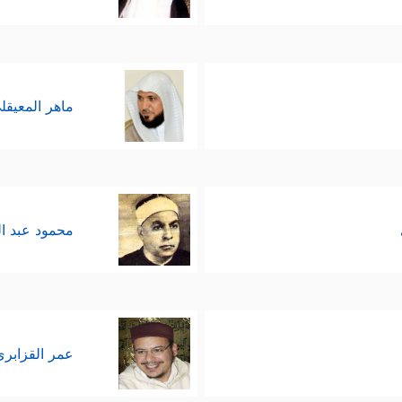
ماهر المعيقل
محمود عبد ا
عمر القزابري