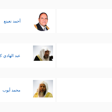
أحمد نعينع
عبد الهادي ك
محمد أيوب