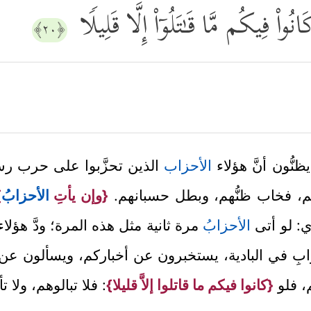
َانُواْ فِیكُم مَّا قَـٰتَلُوۤاْ إِلَّا قَلِیلࣰا
﴿٢٠﴾
ظنُّون أنَّ هؤلاء
الأحزاب
الذين تحزَّبوا على حرب رس
لوهم، فخاب ظنُّهم، وبطل حسبانهم.
{وإن يأتِ
الأحزاب
}
ي: لو أتى
الأحزاب
ُ مرة ثانية مثل هذه المرة؛ ودَّ هؤلا
ابِ في البادية، يستخبرون عن أخباركم، ويسألون عن أنبا
، فلو
{كانوا فيكم ما قاتلوا إلاَّ قليلا}
: فلا تبالوهم، ولا تأ