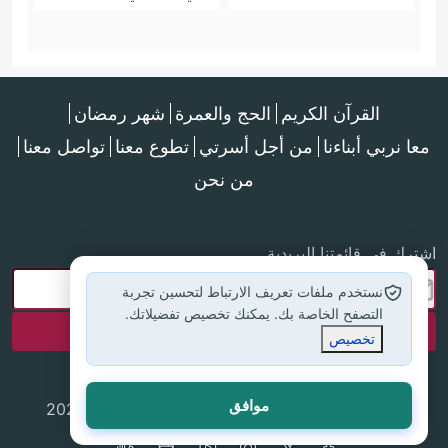
القرآن الكريم
الحج والعمرة
شهر رمضان
معا نربي أبناءنا
من أجل أسرتي
تطوع معنا
تواصل معنا
من نحن
اشترك في قائمتنا البريدية
نستخدم ملفات تعريف الارتباط لتحسين تجربة
التصفح الخاصة بك. يمكنك تخصيص تفضيلاتك.
تخصيص
موافق
جميع الحقوق محفوظة لموقع إسلام أون لاين © 2025