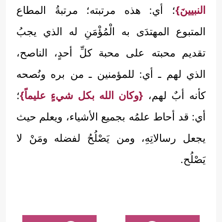
النبيينَ}
؛ أي: هذه مرتبته؛ مرتبةُ المطاع
المتبوع المهتدَى به الْمُؤْمَنِ له الذي يجبُ
تقديم محبته على محبة كلِّ أحدٍ، الناصح،
الذي لهم ـ أي: للمؤمنين ـ من بره ونُصحه
كأنه أبٌ لهم،
{وكان الله بكل شيءٍ عليماً}
؛
أي: قد أحاط علمُه بجميع الأشياء، ويعلم حيث
يجعل رسالاتِهِ، ومن يَصْلُحُ لفضله ومَنْ لا
يَصْلُح.