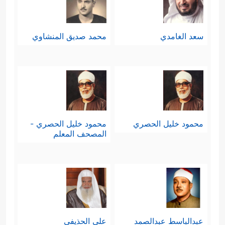
سعد الغامدي
محمد صديق المنشاوي
محمود خليل الحصري
محمود خليل الحصري -
المصحف المعلم
عبدالباسط عبدالصمد
علي الحذيفي