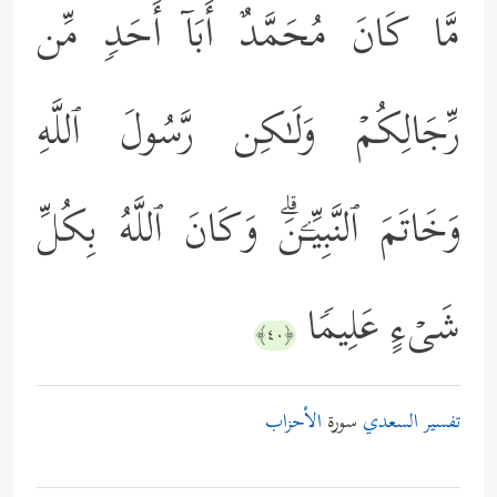
مَّا كَانَ مُحَمَّدٌ أَبَاۤ أَحَدࣲ مِّن
رِّجَالِكُمۡ وَلَـٰكِن رَّسُولَ ٱللَّهِ
وَخَاتَمَ ٱلنَّبِیِّـۧنَۗ وَكَانَ ٱللَّهُ بِكُلِّ
شَیۡءٍ عَلِیمࣰا
﴿٤٠﴾
تفسير السعدي
سورة
الأحزاب