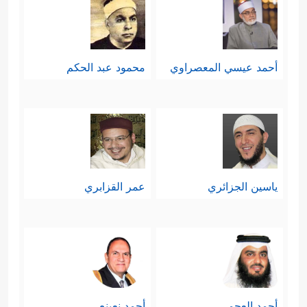
أحمد عيسي المعصراوي
محمود عبد الحكم
ياسين الجزائري
عمر القزابري
أحمد العجمي
أحمد نعينع