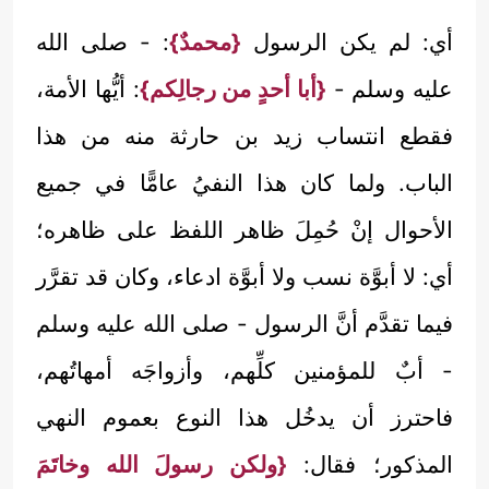
أي: لم يكن الرسول
{محمدٌ}
: - صلى الله
عليه وسلم -
{أبا أحدٍ من رجالِكم}
: أيُّها الأمة،
فقطع انتساب زيد بن حارثة منه من هذا
الباب. ولما كان هذا النفيُ عامًّا في جميع
الأحوال إنْ حُمِلَ ظاهر اللفظ على ظاهره؛
أي: لا أبوَّة نسب ولا أبوَّة ادعاء، وكان قد تقرَّر
فيما تقدَّم أنَّ الرسول - صلى الله عليه وسلم
- أبٌ للمؤمنين كلِّهم، وأزواجَه أمهاتُهم،
فاحترز أن يدخُل هذا النوع بعموم النهي
المذكور؛ فقال:
{ولكن رسولَ الله وخاتَمَ