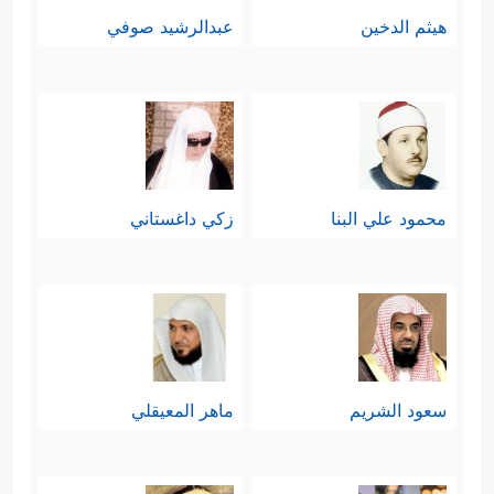
هيثم الدخين
عبدالرشيد صوفي
محمود علي البنا
زكي داغستاني
سعود الشريم
ماهر المعيقلي