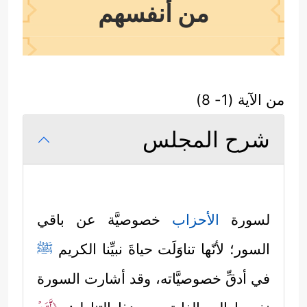
من أنفسهم
من الآية (1- 8)
شرح المجلس
لسورة
الأحزاب
خصوصيَّة عن باقي
السور؛ لأنّها تناوَلَت حياةَ نبيِّنا الكريم
ﷺ
في أدقِّ خصوصيَّاته، وقد أشارت السورة