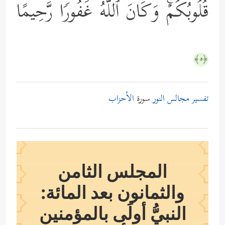
قُلُوبُكُمۡۚ وَكَانَ ٱللَّهُ غَفُورࣰا رَّحِیمًا
﴿٥﴾
تفسير مجالس النور
سورة
الأحزاب
المجلس الثامن
والثمانون بعد المائة:
النبيُّ أولَى بالمؤمنين