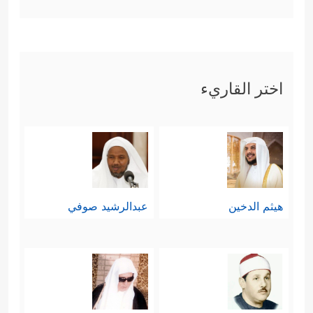
لنا، ويرزقنا شفاعتك ومُصاحبَتَك على
الحوض، وفي أعلى جِنان الخُلد.
في فواتح هذه السورة كان الحديث عن
اختر القاريء
رسول الله
ﷺ
مُرتبطًا بوظيفته الكبرى
في تبليغ الرسالة، وموقعه
ﷺ
بين
المؤمنين، وبعض الأحكام والتوجيهات
المناسبة لهذا السياق:
هيثم الدخين
عبدالرشيد صوفي
أولًا: استهلَّت السورة بوصيَّة التقوَى،
وإخلاص الطاعة لله وحده، واتِّباع شريعته
ووحيِه، والنهي عن طاعة الكافرين
والمنافقين، وهي وصيةٌ للأُمَّة كلّها في