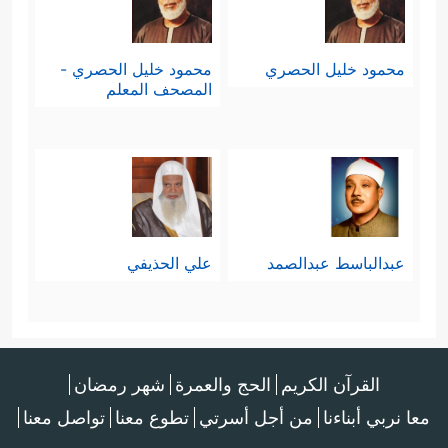
وجعل من فعل الرسول
ﷺ
المثل الأول؛
حيث كان
ﷺ
قد تبنَّى زيدَ بن حارثة ،
محمود خليل الحصري
محمود خليل الحصري -
فلما أراد الله أن يُبطِل هذه العادة بدأ
المصحف المعلم
بنبيِّه، وفي هذا ترسيخٌ لمعنى القدوة
والأُسوة الحسنة التي تدور السورةُ
حولَها.
رابعًا: بعد ذلك انتقل القرآن لبيان مكانة
عبدالباسط عبدالصمد
علي الحذيفي
﴿ٱلنَّبِیُّ أَوۡلَىٰ
الرسول
ﷺ
في هذه الأُمَّة:
بِٱلۡمُؤۡمِنِینَ مِنۡ أَنفُسِهِمۡۖ﴾
وهذه هي القيمة
القرآن الكريم
الحج والعمرة
شهر رمضان
المحوريَّة التي تُنظِّم علاقة المسلمين
معا نربي أبناءنا
من أجل أسرتي
تطوع معنا
تواصل معنا
بنبيِّهم، فهو
ﷺ
ليس مُبلِّغًا لرسالة