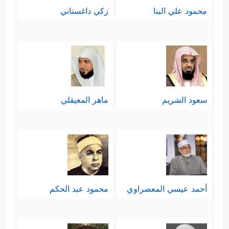
محمود علي البنا
زكي داغستاني
﴿یَــٰۤـأَیُّهَا ٱلنَّبِیُّ ٱتَّقِ ٱللَّهَ ۚ وَلَا
شخص نبيِّها
ﷺ
:
تُطِعِ ٱلۡكَـٰفِرِینَ وَٱلۡمُنَـٰفِقِینَ ۗ إِنَّ ٱللَّهَ كَانَ عَلِیمًا حَكِیمࣰا
﴿١﴾
وَٱتَّبِعۡ مَا یُوحَىٰۤ إِلَیۡكَ مِن رَّبِّكَۚ إِنَّ ٱللَّهَ كَانَ بِمَا
تَعۡمَلُونَ خَبِیرࣰا﴾
.
سعود الشريم
ماهر المعيقلي
ثانيًا: ولأنَّ هذه الوصيَّة تستدعي العداء
من طرف الكافرين وأحزابهم
ومُنافقيهم، جاء التوجيهُ بأهميَّة التوكُّل
على الله وحده، فهو سبحانه مُقدِّر
أحمد عيسي المعصراوي
محمود عبد الحكم
﴿وَتَوَكَّلۡ عَلَى ٱللَّهِۚ
الأقدار، ومُيسِّر الأسباب
وَكَفَىٰ بِٱللَّهِ وَكِیلࣰا﴾
.