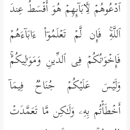
ٱدۡعُوهُمۡ لِـَٔابَاۤىِٕهِمۡ هُوَ أَقۡسَطُ عِندَ
ٱللَّهِۚ فَإِن لَّمۡ تَعۡلَمُوۤاْ ءَابَاۤءَهُمۡ
فَإِخۡوَ ٰ⁠نُكُمۡ فِی ٱلدِّینِ وَمَوَ ٰ⁠لِیكُمۡۚ
وَلَیۡسَ عَلَیۡكُمۡ جُنَاحࣱ فِیمَاۤ
أَخۡطَأۡتُم بِهِۦ وَلَـٰكِن مَّا تَعَمَّدَتۡ