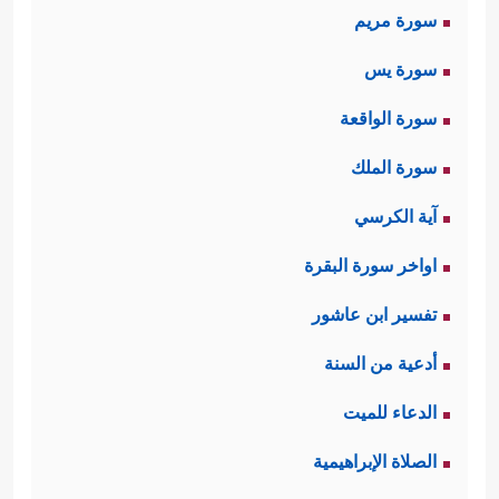
سورة مريم
له، ولا أُمًّا للمؤمنين، وطلب الدنيا بحدِّ
سورة يس
ذاته ليس إثمًا، لكن الزواج له غايةٌ
سورة الواقعة
أسمى من المتاع الزائل، وله رسالة
سورة الملك
كبرى في تأسيس البيت المسلم الذي
آية الكرسي
يكون مدرسة تربويَّة للأجيال، ولبِنَة
اواخر سورة البقرة
صالحة في بناء المجتمع، فكيف بالبيت
تفسير ابن عاشور
الذي هو المثل
الأعلى
في كلِّ ذلك.
أدعية من السنة
وهنا ملحوظةٌ دقيقة، وهي أنَّ أُمَّهات
الدعاء للميت
المؤمنين كلّهنَّ مِمَّن اختار اللهَ ورسولَه
الصلاة الإبراهيمية
والدارَ الآخرة؛ إذ لو كانت واحدة منهنَّ