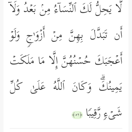
لَّا یَحِلُّ لَكَ ٱلنِّسَاۤءُ مِنۢ بَعۡدُ وَلَاۤ
أَن تَبَدَّلَ بِهِنَّ مِنۡ أَزۡوَ ٰ⁠جࣲ وَلَوۡ
أَعۡجَبَكَ حُسۡنُهُنَّ إِلَّا مَا مَلَكَتۡ
یَمِینُكَۗ وَكَانَ ٱللَّهُ عَلَىٰ كُلِّ
شَیۡءࣲ رَّقِیبࣰا
﴿٥٢﴾