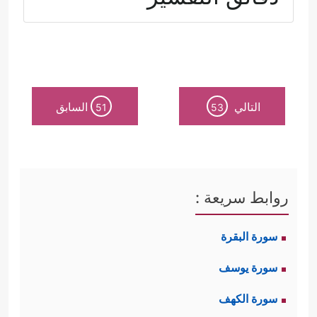
أولًا: يبدأ القرآن بالتنبيه إلى الأساس
الذي قام عليه بيت النبوَّة، وطبيعة العقد
القائم بينه
ﷺ
وبين كلِّ زوجة من زوجاته
التالي
السابق
51
53
﴿یَــٰۤـأَیُّهَا ٱلنَّبِیُّ قُل لِّأَزۡوَ ٰ⁠جِكَ إِن كُنتُنَّ تُرِدۡنَ ٱلۡحَیَوٰةَ
ٱلدُّنۡیَا وَزِینَتَهَا فَتَعَالَیۡنَ أُمَتِّعۡكُنَّ وَأُسَرِّحۡكُنَّ سَرَاحࣰا
جَمِیلࣰا
﴿٢٨﴾
وَإِن كُنتُنَّ تُرِدۡنَ ٱللَّهَ وَرَسُولَهُۥ وَٱلدَّارَ
روابط سريعة :
ٱلۡأَخِرَةَ فَإِنَّ ٱللَّهَ أَعَدَّ لِلۡمُحۡسِنَـٰتِ مِنكُنَّ أَجۡرًا
سورة البقرة
عَظِیمࣰا﴾
.
سورة يوسف
فمن كانت ترجو الدنيا بزواجها من
سورة الكهف
رسول الله، فإنَّها لا تليق أن تكون زوجةً