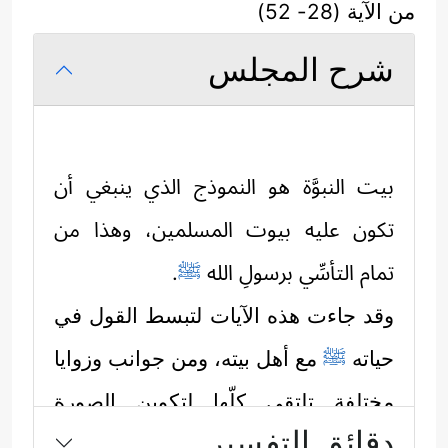
من الآية (28- 52)
شرح المجلس
بيت النبوَّة هو النموذج الذي ينبغي أن
تكون عليه بيوت المسلمين، وهذا من
تمام التأسِّي برسولِ الله
ﷺ
.
وقد جاءت هذه الآيات لتبسط القول في
حياته
ﷺ
مع أهل بيته، ومن جوانب وزوايا
مختلفة تلتقي كلّها لتكوين الصورة
دقائق التفسير
المتكاملة: