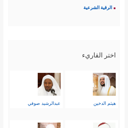
الرقية الشرعية
اختر القاريء
هيثم الدخين
عبدالرشيد صوفي