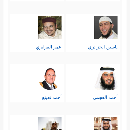
ياسين الجزائري
عمر القزابري
أحمد العجمي
أحمد نعينع