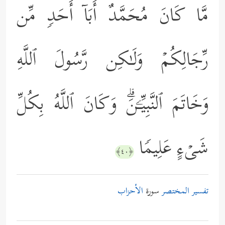
مَّا كَانَ مُحَمَّدٌ أَبَاۤ أَحَدࣲ مِّن
رِّجَالِكُمۡ وَلَـٰكِن رَّسُولَ ٱللَّهِ
وَخَاتَمَ ٱلنَّبِیِّـۧنَۗ وَكَانَ ٱللَّهُ بِكُلِّ
شَیۡءٍ عَلِیمࣰا
﴿٤٠﴾
تفسير المختصر
سورة
الأحزاب