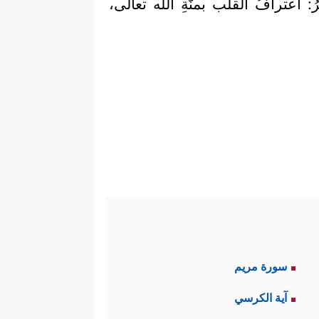
 اعترافُ القلب بمنَّةِ الله تعالى،
سورة مريم
آية الكرسي