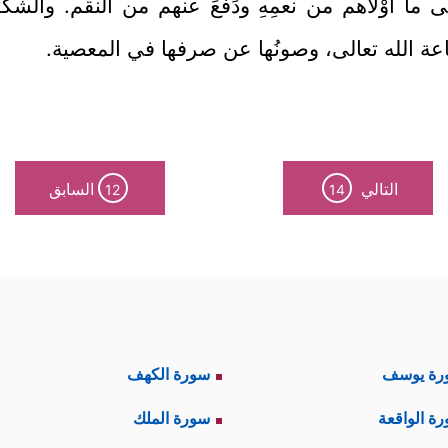
ما أوْلاهم من نعمِهِ ودَفَعَ عنهم من النقم. والشكرُ:
ي طاعة الله تعالى، وصونُها عن صرفها في المعصية.
التالي
السابق
12
14
رة يوسف
سورة الكهف
ة الواقعة
سورة الملك