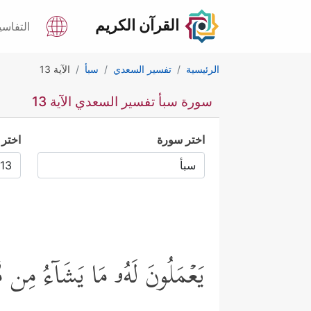
القرآن الكريم
التفاسي
الرئيسية
تفسير السعدي
سبأ
الآية 13
سورة سبأ تفسير السعدي الآية 13
اختر سورة
اختر 
یَعۡمَلُونَ لَهُۥ مَا یَشَاۤءُ مِن م