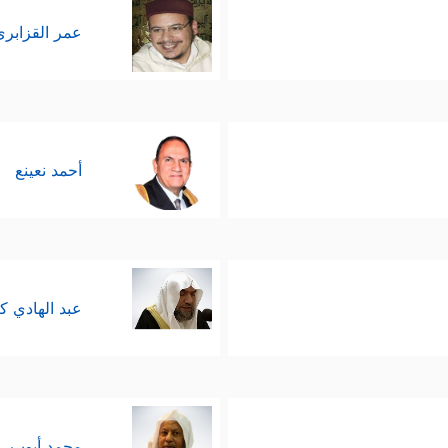
عمر القزابري
أحمد نعينع
عبد الهادي ك
محمد أيوب