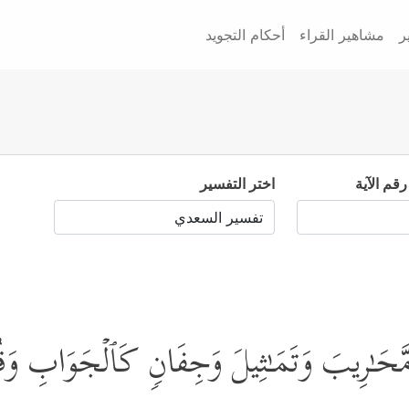
ر
مشاهير القراء
أحكام التجويد
رقم الآية
اختر التفسير
َّحَـٰرِیبَ وَتَمَـٰثِیلَ وَجِفَانࣲ كَٱلۡجَوَابِ وَقُدُ