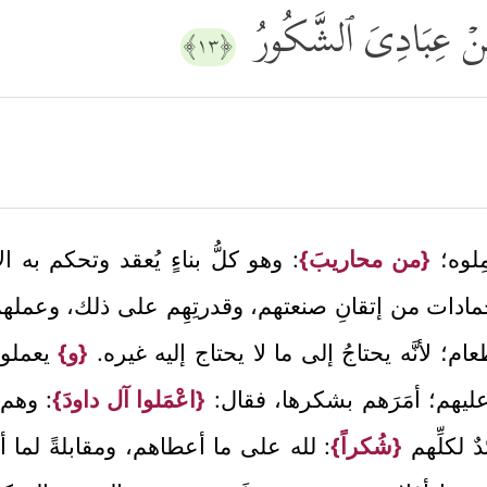
ِّنۡ عِبَادِیَ ٱلشَّكُورُ
﴿١٣﴾
ِلوه؛
{من محاريبَ}
: وهو كلُّ بناءٍ يُعقد وتحكم به ال
مادات من إتقانِ صنعتهم، وقدرتِهِم على ذلك، وعمله
م؛ لأنَّه يحتاجُ إلى ما لا يحتاج إليه غيره.
{و}
يعملون
تَه عليهم؛ أمَرَهم بشكرها، فقال:
{اعْمَلوا آل داودَ}
: وهم د
 لكلِّهم
{شُكراً}
: لله على ما أعطاهم، ومقابلةً لما أ