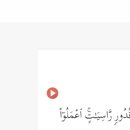
ورࣲ رَّاسِیَـٰتٍۚ ٱعۡمَلُوۤاْ