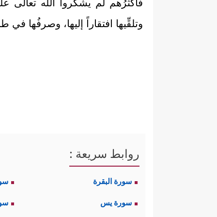
فأكثرُهم لم يشكُروا الله تعالى على 
وتلقِّيها افتقاراً إليها، وصرفُها ف
روابط سريعة :
سورة البقرة
سو
سورة يس
سور