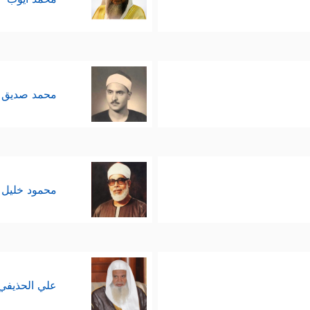
محمد صديق 
محمود خليل 
علي الحذيفي