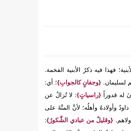
أبنية؛ فهذا فيه ذكرُ الأبنية الفخمة.
م لسليمان.
{وجفانٍ كالجوابِ}
؛ أي:
َ له قدوراً
{راسياتٍ}
: لا تُزالُ عن
اودُ وأولادهُ وأهلُه؛ لأنَّ المنَّةَ على
ولاهم.
{وقليلٌ من عبادي الشَّكورُ}
: