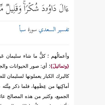
ءَالَ دَاوُۥدَ شُكۡرࣰاۚ وَقَلِیلࣱ م
تفسير السعدي
سورة
سبأ
وأعمالُهم ؛ كلُّ ما شاء سليمان عَم
{وتماثيلَ}
؛ أي: صور الحيوانات والج
كالبرك الكبار يعملونها لسليمان للطعا
أماكِنِها من عِظَمِها، فلما ذكر مِنَّ
الجميع، وكثير من هذه المصالح عائدٌ