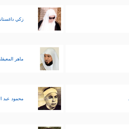
زكي داغستان
ماهر المعيقل
محمود عبد ا