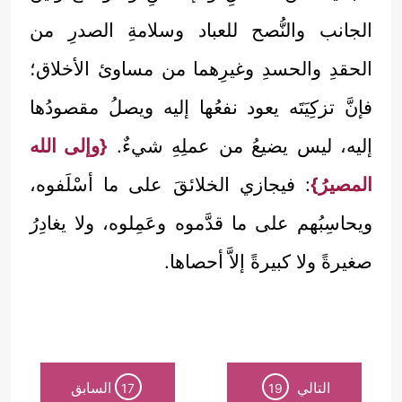
الجانب والنُّصح للعباد وسلامةِ الصدرِ من
الحقدِ والحسدِ وغيرِهما من مساوئ الأخلاق؛
فإنَّ تزكِيَتَه يعود نفعُها إليه ويصلُ مقصودُها
إليه، ليس يضيعُ من عملِهِ شيءٌ.
{وإلى الله
المصيرُ}
: فيجازي الخلائقَ على ما أسْلَفوه،
ويحاسِبُهم على ما قدَّموه وعَمِلوه، ولا يغادِرُ
صغيرةً ولا كبيرةً إلاَّ أحصاها.
التالي
السابق
17
19