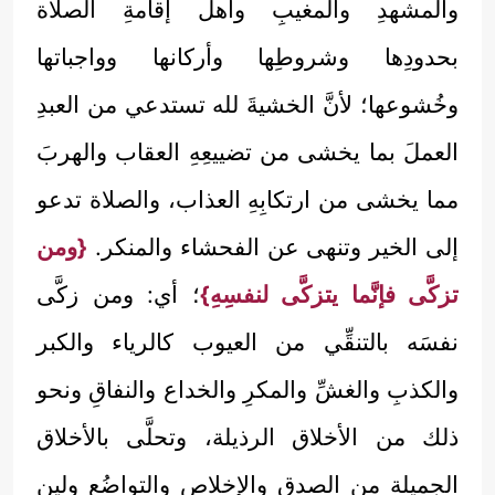
والمشهدِ والمغيبِ وأهل إقامةِ الصلاة
بحدودِها وشروطِها وأركانها وواجباتها
وخُشوعها؛ لأنَّ الخشيةَ لله تستدعي من العبدِ
العملَ بما يخشى من تضييعِهِ العقاب والهربَ
مما يخشى من ارتكابِهِ العذاب، والصلاة تدعو
إلى الخير وتنهى عن الفحشاء والمنكر.
{ومن
تزكَّى فإنَّما يتزكَّى لنفسِهِ}
؛ أي: ومن زكَّى
نفسَه بالتنقِّي من العيوب كالرياء والكبر
والكذبِ والغشِّ والمكرِ والخداع والنفاقِ ونحو
ذلك من الأخلاق الرذيلة، وتحلَّى بالأخلاق
الجميلة من الصدقِ والإخلاصِ والتواضُع ولين