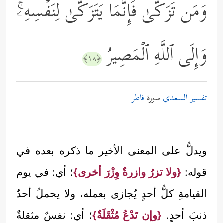
وَمَن تَزَكَّىٰ فَإِنَّمَا یَتَزَكَّىٰ لِنَفۡسِهِۦۚ
وَإِلَى ٱللَّهِ ٱلۡمَصِیرُ
﴿١٨﴾
تفسير السعدي
سورة
فاطر
ويدلُّ على المعنى الأخير ما ذكره بعده في
قوله:
{ولا تزرُ وازرةٌ وِزْرَ أخرى}
؛ أي: في يوم
القيامةِ كلُّ أحدٍ يُجازى بعمله، ولا يحملُ أحدٌ
ذنبَ أحدٍ.
{وإن تَدْعُ مُثْقَلَةٌ}
؛ أي: نفسٌ مثقلةٌ