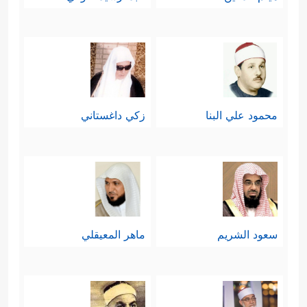
محمود علي البنا
زكي داغستاني
سعود الشريم
ماهر المعيقلي