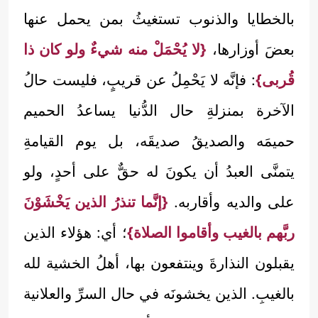
بالخطايا والذنوب تستغيثُ بمن يحمل عنها
بعضَ أوزارها،
{لا يُحْمَلْ منه شيءٌ ولو كان ذا
قُربى}
: فإنَّه لا يَحْمِلُ عن قريبٍ، فليست حالُ
الآخرة بمنزلةِ حال الدُّنيا يساعدُ الحميم
حميمَه والصديقُ صديقَه، بل يوم القيامةِ
يتمنَّى العبدُ أن يكونَ له حقٌّ على أحدٍ، ولو
على والديه وأقاربه.
{إنَّما تنذرُ الذين يَخْشَوْنَ
ربَّهم بالغيب وأقاموا الصلاة}
؛ أي: هؤلاء الذين
يقبلون النذارةَ وينتفعون بها، أهلُ الخشية لله
بالغيبِ. الذين يخشونَه في حال السرِّ والعلانية