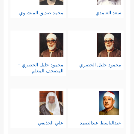
سعد الغامدي
محمد صديق المنشاوي
محمود خليل الحصري
محمود خليل الحصري -
المصحف المعلم
عبدالباسط عبدالصمد
علي الحذيفي