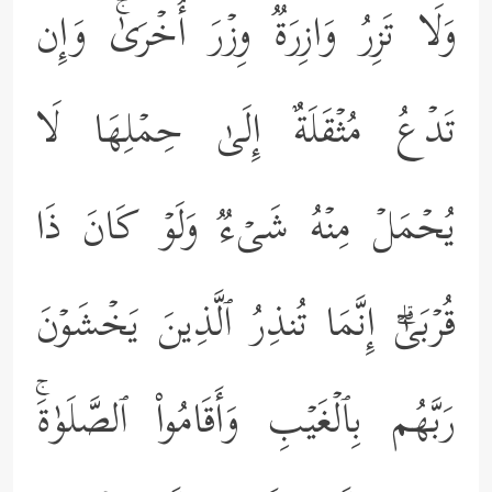
وَلَا تَزِرُ وَازِرَةࣱ وِزۡرَ أُخۡرَىٰۚ وَإِن
تَدۡعُ مُثۡقَلَةٌ إِلَىٰ حِمۡلِهَا لَا
یُحۡمَلۡ مِنۡهُ شَیۡءࣱ وَلَوۡ كَانَ ذَا
قُرۡبَىٰۤۗ إِنَّمَا تُنذِرُ ٱلَّذِینَ یَخۡشَوۡنَ
رَبَّهُم بِٱلۡغَیۡبِ وَأَقَامُواْ ٱلصَّلَوٰةَۚ