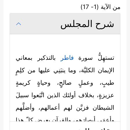
من الآية (1- 17)
شرح المجلس
تستهِلُّ سورة
فاطر
بالتذكير بمعاني
الإيمان الكليَّة، وما ينبَنِي عليها من كلِمٍ
طيبٍ، وعملٍ صالحٍ، وحياةٍ كريمةٍ
عزيزةٍ، بخلاف أولئك الذين اتَّبَعوا سبيلَ
الشيطان فزيَّن لهم أعمالهم، وأضلَّهم
وأعمَى أبصارَهم، والقرآن يعرض كلّ هذا