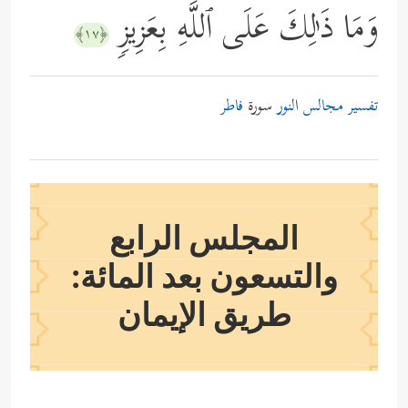
وَمَا ذَ ٰ⁠لِكَ عَلَى ٱللَّهِ بِعَزِیزࣲ
﴿١٧﴾
تفسير مجالس النور
سورة
فاطر
المجلس الرابع
والتسعون بعد المائة:
طريق الإيمان