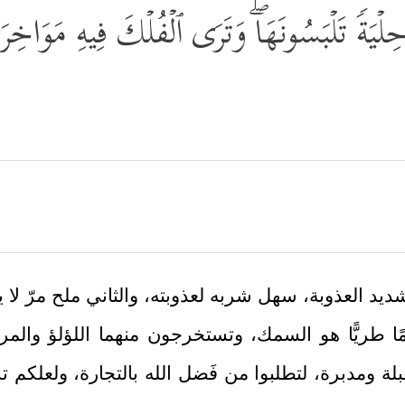
ۡیَةࣰ تَلۡبَسُونَهَاۖ وَتَرَى ٱلۡفُلۡكَ فِیهِ مَوَاخِرَ 
ديد العذوبة، سهل شربه لعذوبته، والثاني ملح مرّ ل
ًا طريًّا هو السمك، وتستخرجون منهما اللؤلؤ والمر
َ مُقبلة ومدبرة، لتطلبوا من فَضل الله بالتجارة، ولعلك