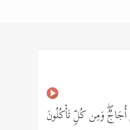
ٌ أُجَاجࣱۖ وَمِن كُلࣲّ تَأۡكُلُونَ