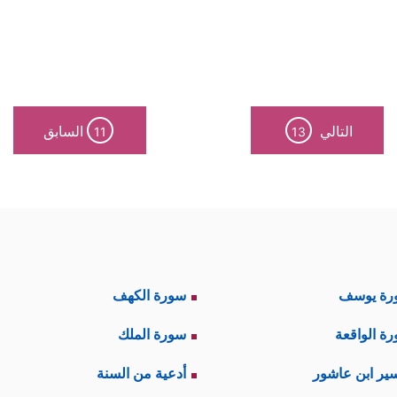
التالي
السابق
11
13
رة يوسف
سورة الكهف
ة الواقعة
سورة الملك
ير ابن عاشور
أدعية من السنة