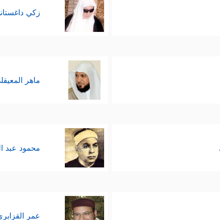
زكي داغستان
ماهر المعيقل
محمود عبد ا
عمر القزابري