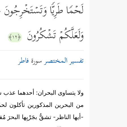
لَحۡمࣰا طَرِیࣰّا وَتَسۡتَخۡرِجُونَ حِل
وَلَعَلَّكُمۡ تَشۡكُرُونَ
﴿١٢﴾
تفسير المختصر
سورة
فاطر
ولا يتساوى البحران: أحدهما عذب ش
من البحرين المذكورين تأكلون لحم
-أيها الناظر- تشقُّ بجَرْيِها البحر