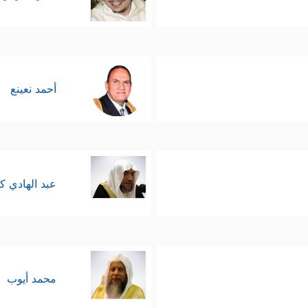
أحمد نعينع
عبد الهادي ك
محمد أيوب