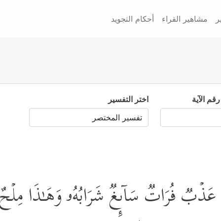
ر
مشاهير القراء
أحكام التجويد
رقم الآية
اختر التفسير
ا عَذۡبࣱ فُرَاتࣱ سَاۤىِٕغࣱ شَرَابُهُۥ وَهَـٰذَا مِلۡح