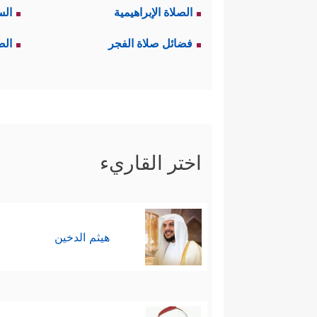
الصلاة الإبراهيمية
الس
فضائل صلاة الفجر
الص
اختر القاريء
هيثم الدخين