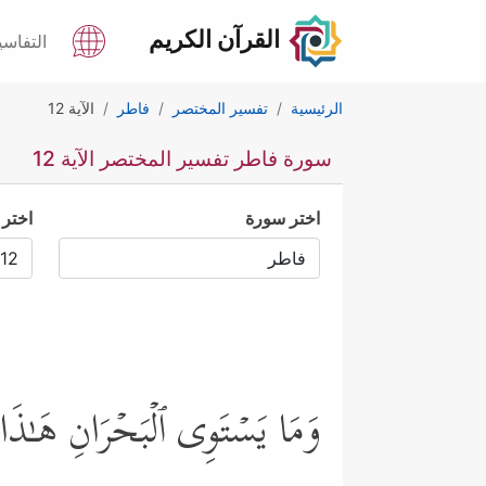
القرآن الكريم
التفاسي
الرئيسية
تفسير المختصر
فاطر
الآية 12
سورة فاطر تفسير المختصر الآية 12
اختر سورة
اختر 
وَمَا یَسۡتَوِی ٱلۡبَحۡرَانِ هَـٰذَ