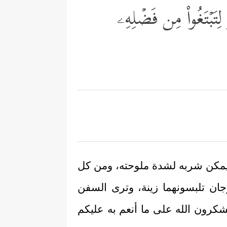
لِتَبۡتَغُواْ مِن فَضۡلِهِۦ
ا يمكن شربه لشدة ملوحته، ومن كل
جان تلبسونهما زينة، وترى السفن
م تشكرون الله على ما أنعم به عليكم