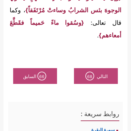
الوجوهَ بئس الشرابُ وساءتْ مُرْتَفَقاً}
، وكما
قال تعالى:
{وسُقوا ماءً حَميماً فقَطَّعَ
أمعاءهم}
.
التالي
السابق
66
68
روابط سريعة :
سورة البقرة