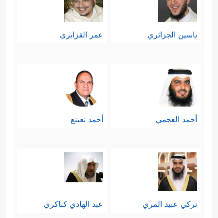
ياسين الجزائري
عمر القزابري
أحمد العجمي
أحمد نعينع
تركي عبيد المري
عبد الهادي كناكري