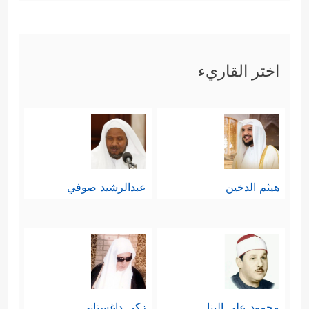
اختر القاريء
هيثم الدخين
عبدالرشيد صوفي
محمود علي البنا
زكي داغستاني