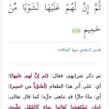
ثُمَّ إِنَّ لَهُمۡ عَلَیۡهَا لَشَوۡبࣰا مِّنۡ
حَمِیمࣲ
﴿٦٧﴾
تفسير السعدي
سورة
الصافات
ثم ذكر شرابهم، فقال:
{ثم إنَّ لهم عليها}
؛
أي: على أثر هذا الطعام
{لَشَوْباً من حَميم}
؛
أي: ماءً حارًّا قد تناهى حرُّه؛ كما قال تعالى:
{وإن يَسْتَغيثوا يُغاثوا بماءٍ كالمُهْلِ يَشْوي