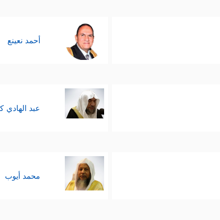
أحمد نعينع
عبد الهادي ك
محمد أيوب