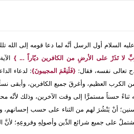
ليه السلام أول الرسل أنَّه لما دعا قومه إلى الله تلك
ِّ لا تَذَرْ على الأرضِ من الكافرين ديّاراً ... }
الآية
دح تعالى نفسه، فقال:
{فَلَنِعْمَ المجيبونَ}
: لدعاء الداعي
ه من الكرب العظيم، وأغرقَ جميع الكافرين، وأبقى نسلَه
ثناءً حسناً مستمرًّا إلى وقت الآخرين، وذلك لأنَّه 
ين؛ أنْ يَنْشُرَ لهم من الثناء على حسب إحسانهم، ودل
 مشتملٌ على جميع شرائع الدِّين وأصولِهِ وفروعِهِ؛ لأنَّ الل