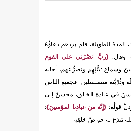
 المدةَ الطويلة، فلم يزدهم دعاؤُهُ
، وقال:
{ربِّ انصُرْني على القوم
نَ وسماع تَبَتُّلِهِم وتضرُّعهم، أجابه
 وذُرِّيَّته متسلسلين؛ فجميع الناس
محسنٌ في عبادة الخالق، محسنٌ إلى
َّ قولُه:
{إنَّه من عبادِنا المؤمنينَ}
:
ه مَدَحَ به خواصَّ خلقِهِ.