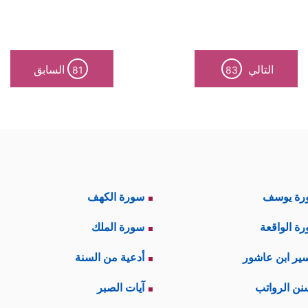
التالي
السابق
81
83
رة يوسف
سورة الكهف
ة الواقعة
سورة الملك
ير ابن عاشور
أدعية من السنة
نن الرواتب
آيات الصبر