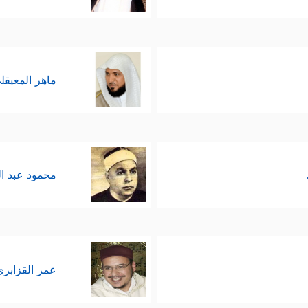
ماهر المعيقل
محمود عبد ا
عمر القزابري