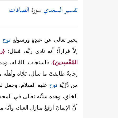
تفسير السعدي
سورة
الصافات
يخبر تعالى عن عبدِهِ ورسولِهِ
نوح
ع
إلاَّ فراراً؛ أنه نادى ربَّه، فقال:
{رب
المُفْسِدينَ}
. فاستجاب اللهُ له، وم
إجابةً طابقتْ ما سأل، نَجَّاه وأهلَ
من ذُرِّيَّة
نوح
عليه السلام، وجعل له 
الخلق، وهذه سنَّته تعالى في المحسن
أنَّ الإيمانَ أرفعُ منازل العباد، وأنَّه