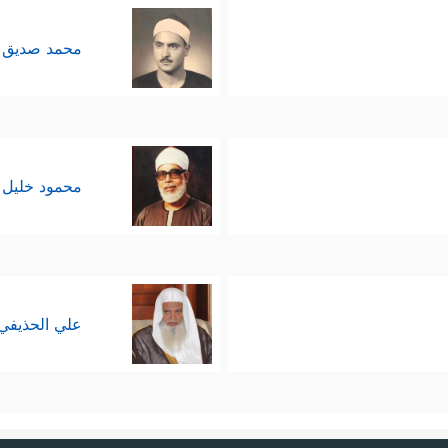
محمد صديق 
محمود خليل 
علي الحذيفي