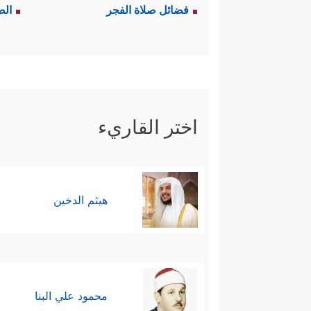
فضائل صلاة الفجر
الص
اختر القاريء
هيثم الدخين
محمود علي البنا