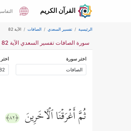
القرآن الكريم
التفاسي
الرئيسية
تفسير السعدي
الصافات
الآية 82
سورة الصافات تفسير السعدي الآية 82
اختر سورة
اختر 
ثُمَّ أَغۡرَقۡنَا ٱلۡـَٔاخَرِینَ
﴿٨٢﴾