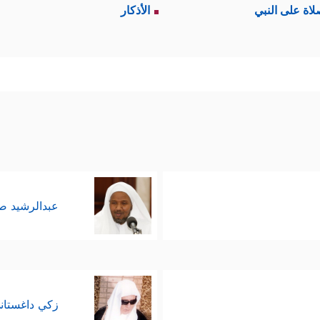
لاة على النبي
الأذكار
عبدالرشيد 
زكي داغستان