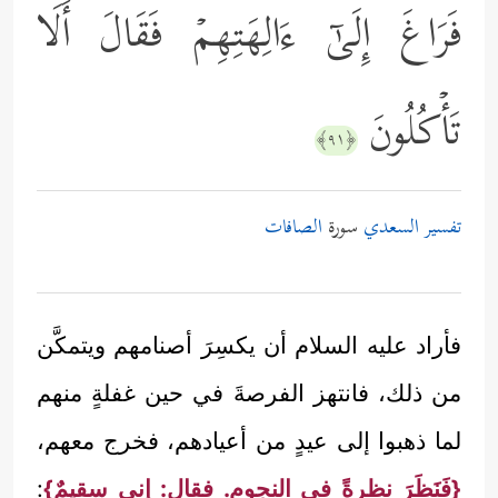
فَرَاغَ إِلَىٰۤ ءَالِهَتِهِمۡ فَقَالَ أَلَا
تَأۡكُلُونَ
﴿٩١﴾
تفسير السعدي
سورة
الصافات
فأراد عليه السلام أن يكسِرَ أصنامهم ويتمكَّن
من ذلك، فانتهز الفرصةَ في حين غفلةٍ منهم
لما ذهبوا إلى عيدٍ من أعيادهم، فخرج معهم،
{فَنَظَرَ نظرةً في النجوم. فقال: إني سقيمٌ}
: