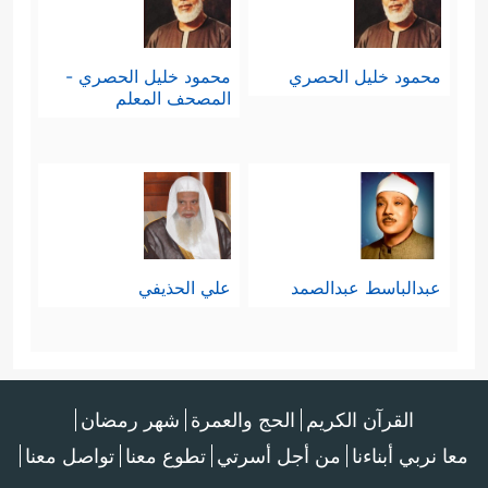
محمود خليل الحصري
محمود خليل الحصري -
المصحف المعلم
عبدالباسط عبدالصمد
علي الحذيفي
القرآن الكريم
الحج والعمرة
شهر رمضان
معا نربي أبناءنا
من أجل أسرتي
تطوع معنا
تواصل معنا