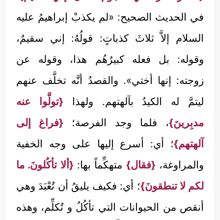
في الحديث الصحيح: «لم يكذبْ إبراهيمُ عليه
السلام إلاَّ ثلاثَ كذباتٍ: قولُهُ: إني سقيمٌ،
وقوله: بل فعله كبيرُهُم هذا، وقوله عن
زوجته: إنها أختي». والقصدُ أنَّه تخلَّف عنهم
ليتمَّ له الكيدُ بآلهتهم. ولهذا
{تولَّوا عنه
مدبِرينَ}
، فلما وجد الفرصة؛
{فراغ إلى
آلهتهم}
؛ أي: أسرع إليها على وجه الخفية
والمراوغة،
{فقال}
متهكِّماً بها:
{ألا تأكُلونَ. ما
لكم لا تنطقونَ}
؛ أي: فكيف يليقُ أن تُعْبَدَ وهي
أنقص من الحيوانات التي تأكُلُ و تُكلِّم، وهذه