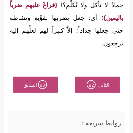
جمادٌ لا تأكل ولا تُكلِّم؟!
{فراغَ عليهم ضرباً
باليمين}
؛ أي: جعل يضربها بقوَّتِهِ ونشاطِهِ
حتى جعلها جذاذاً؛ إلاَّ كبيراً لهم لعلَّهم إليه
يرجِعون.
التالي
السابق
90
92
روابط سريعة :