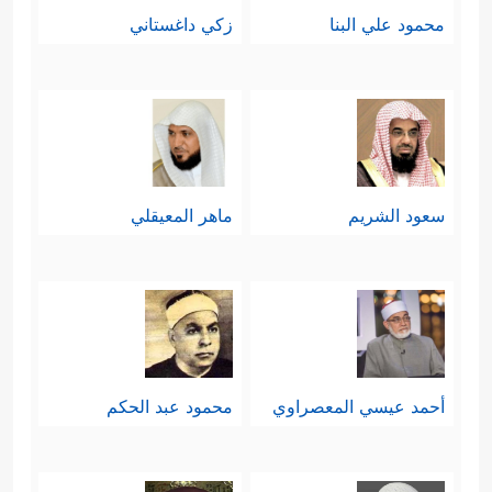
محمود علي البنا
زكي داغستاني
سعود الشريم
ماهر المعيقلي
أحمد عيسي المعصراوي
محمود عبد الحكم