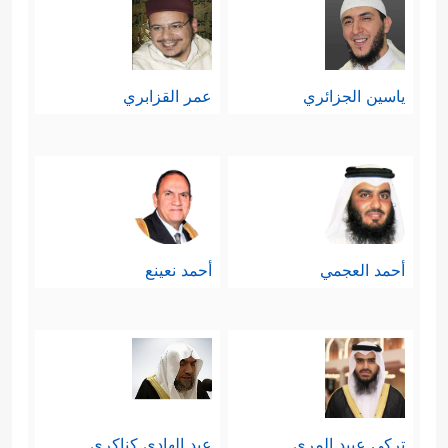
ياسين الجزائري
عمر القزابري
أحمد العجمي
أحمد نعينع
تركي عبيد المري
عبد الهادي كناكري