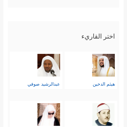
اختر القاريء
هيثم الدخين
عبدالرشيد صوفي