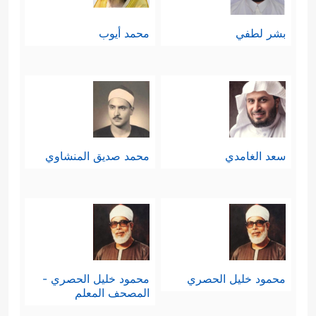
لِلَّهِ رَبِّ ٱلۡعَـٰلَمِینَ﴾
.
بشر لطفي
محمد أيوب
فسلامٌ عليك سيدي رسول الله وعلى آل
بيتك وصحابتك، ومن سارَ على نهجك
وحمل دعوتك إلى يوم الدين، وسلامٌ
على إخوانك المرسلين، وآخرُ دعوانا أن
سعد الغامدي
محمد صديق المنشاوي
الحمد لله ربِّ العالمين.
محمود خليل الحصري
محمود خليل الحصري -
المصحف المعلم