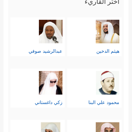
اختر القاريء
رابعًا: ثم يُذكِّرُ القرآن المشركين بما
كانوا يتمنَّونه من نزول الكتاب عليهم،
كما هو شأن أهل الكتاب من يهود
﴿وَإِن كَانُواْ لَیَقُولُونَ
﴿١٦٧﴾
لَوۡ أَنَّ عِندَنَا
ونصارى
هيثم الدخين
عبدالرشيد صوفي
ذِكۡرࣰا مِّنَ ٱلۡأَوَّلِینَ
﴿١٦٨﴾
لَكُنَّا عِبَادَ ٱللَّهِ ٱلۡمُخۡلَصِینَ
﴿١٦٩﴾
فَكَفَرُواْ بِهِۦۖ فَسَوۡفَ یَعۡلَمُونَ﴾
وهذا
التذكير يُقصد به: بيان أنّهم إنَّما يُعادُون
القرآن بعد أن أنزَلَه الله عليهم؛ لحسدٍ
محمود علي البنا
زكي داغستاني
في أنفسهم، ومرضٍ في قلوبهم، وليس
من أجل الْتِباسٍ في الرؤية، أو خطأٍ في