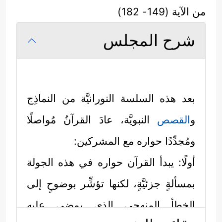
من الآية (149- 182)
شرح المجلس
بعد هذه السلسة النورانيَّة من النماذِج
و
القصص
النبويَّة، عادَ القرآنُ مُواصلًا
ومُجدِّدًا حواره مع المشركين:
أولًا: يبدأ القرآن حواره في هذه الجولة
بمسألةٍ جزئيَّةٍ، لكنها تؤشِّر بوضوحٍ إلى
الخطأ المنهجي الذي يمضِي عليه