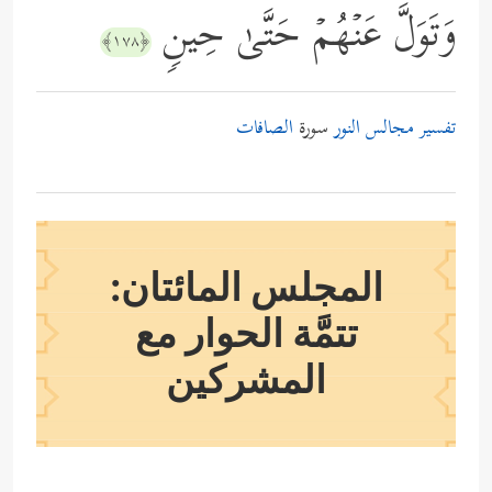
وَتَوَلَّ عَنۡهُمۡ حَتَّىٰ حِینࣲ
﴿١٧٨﴾
تفسير مجالس النور
سورة
الصافات
المجلس المائتان:
تتمَّة الحوار مع
المشركين