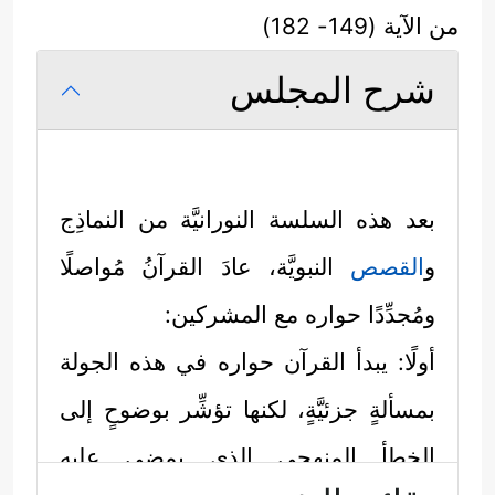
من الآية (149- 182)
شرح المجلس
بعد هذه السلسة النورانيَّة من النماذِج
و
القصص
النبويَّة، عادَ القرآنُ مُواصلًا
ومُجدِّدًا حواره مع المشركين:
أولًا: يبدأ القرآن حواره في هذه الجولة
بمسألةٍ جزئيَّةٍ، لكنها تؤشِّر بوضوحٍ إلى
الخطأ المنهجي الذي يمضِي عليه