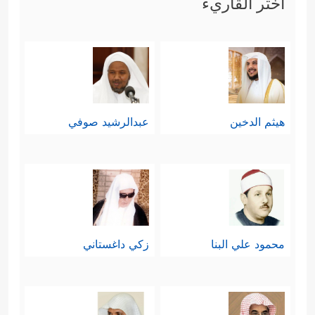
اختر القاريء
رابعًا: ثم يُذكِّرُ القرآن المشركين بما
كانوا يتمنَّونه من نزول الكتاب عليهم،
كما هو شأن أهل الكتاب من يهود
﴿وَإِن كَانُواْ لَیَقُولُونَ
﴿١٦٧﴾
لَوۡ أَنَّ عِندَنَا
ونصارى
هيثم الدخين
عبدالرشيد صوفي
ذِكۡرࣰا مِّنَ ٱلۡأَوَّلِینَ
﴿١٦٨﴾
لَكُنَّا عِبَادَ ٱللَّهِ ٱلۡمُخۡلَصِینَ
﴿١٦٩﴾
فَكَفَرُواْ بِهِۦۖ فَسَوۡفَ یَعۡلَمُونَ﴾
وهذا
التذكير يُقصد به: بيان أنّهم إنَّما يُعادُون
القرآن بعد أن أنزَلَه الله عليهم؛ لحسدٍ
محمود علي البنا
زكي داغستاني
في أنفسهم، ومرضٍ في قلوبهم، وليس
من أجل الْتِباسٍ في الرؤية، أو خطأٍ في