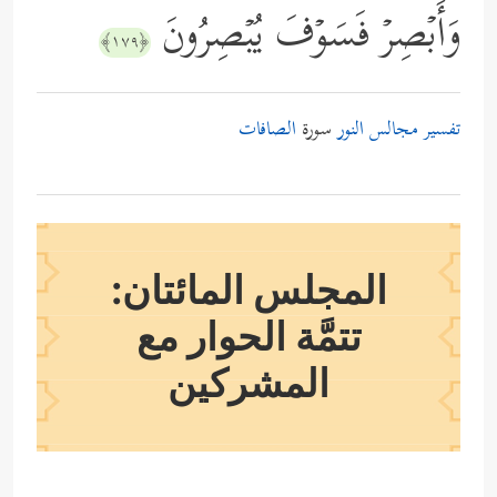
وَأَبۡصِرۡ فَسَوۡفَ یُبۡصِرُونَ
﴿١٧٩﴾
تفسير مجالس النور
سورة
الصافات
المجلس المائتان:
تتمَّة الحوار مع
المشركين