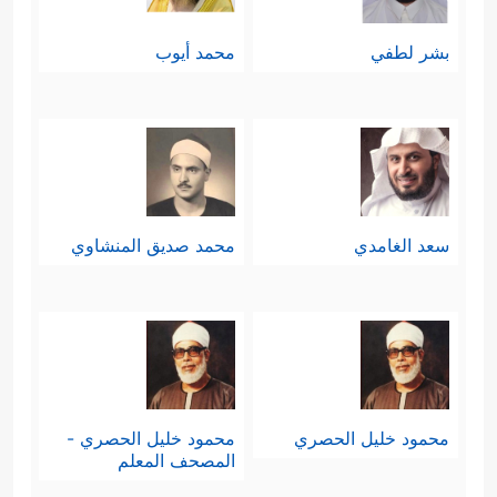
لِلَّهِ رَبِّ ٱلۡعَـٰلَمِینَ﴾
.
بشر لطفي
محمد أيوب
فسلامٌ عليك سيدي رسول الله وعلى آل
بيتك وصحابتك، ومن سارَ على نهجك
وحمل دعوتك إلى يوم الدين، وسلامٌ
على إخوانك المرسلين، وآخرُ دعوانا أن
سعد الغامدي
محمد صديق المنشاوي
الحمد لله ربِّ العالمين.
محمود خليل الحصري
محمود خليل الحصري -
المصحف المعلم