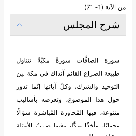
من الآية (1- 71)
شرح المجلس
سورة الصافَّات سورةٌ مكيَّةٌ تتناول
طبيعة الصراع القائم آنذاك في مكة بين
التوحيد والشرك، وكلّ آياتها إنّما تدور
حول هذا الموضوع، وتعرضه بأساليب
متنوعة، فيها المُحاورة المُباشرة سؤالًا
وجوابًا، وأخذًا وردًّا، وفيها ضربُ الأمثلة