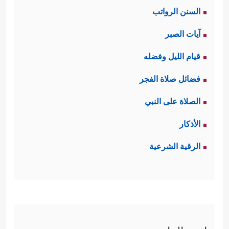
السنن الرواتب
﴿٨﴾
دُحُورࣰاۖ وَلَهُمۡ عَذَابࣱ وَاصِبٌ
﴿٩﴾
إِلَّا مَنۡ
آيات الصبر
خَطِفَ ٱلۡخَطۡفَةَ فَأَتۡبَعَهُۥ شِهَابࣱ ثَاقِبࣱ﴾
.
قيام الليل وفضله
ثالثًا: يدعو القرآن المشركين إلى النظر
فضائل صلاة الفجر
في هذا الخَلق العظيم وفي خَلق
الصلاة على النبي
أنفسهم أيضًا، ففي هذا بُلغةٌ لمن أراد
الأذكار
﴿فَٱسۡتَفۡتِهِمۡ أَهُمۡ أَشَدُّ خَلۡقًا أَم مَّنۡ خَلَقۡنَاۤۚ إِنَّا
الهداية
الرقية الشرعية
خَلَقۡنَـٰهُم مِّن طِینࣲ لَّازِبِۭ﴾
.
رابعًا: يُبيِّنُ القرآن أنّ سبب ضلال هؤلاء
إنّما هو الاستهزاء وأخذ الأمور بمأخذ
﴿بَلۡ عَجِبۡتَ
السخرية واللهو والعبث