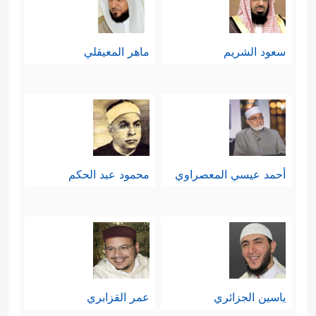
لموروث الآباء والأجداد دون نظرٍ أو
﴿إِنَّهُمۡ أَلۡفَوۡاْ ءَابَاۤءَهُمۡ ضَاۤلِّینَ
﴿٦٩﴾
فَهُمۡ
تمحيصٍ
سعود الشريم
ماهر المعيقلي
عَلَىٰۤ ءَاثَـٰرِهِمۡ یُهۡرَعُونَ
﴿٧٠﴾
وَلَقَدۡ ضَلَّ قَبۡلَهُمۡ أَكۡثَرُ
ٱلۡأَوَّلِینَ﴾
.
خامسًا: يعرض القرآن موقف المشركين
من الآخرة، في إشارةٍ إلى أنّ هذا
أحمد عيسي المعصراوي
محمود عبد الحكم
الموقف وما فيه من إنكارٍ ليوم الحساب
هو الذي يقودهم إلى السخرية واللهو
والعبث في حياتهم وفي القضايا
﴿أَءِذَا مِتۡنَا وَكُنَّا
المصيريَّة المطروحة أمامهم
ياسين الجزائري
عمر القزابري