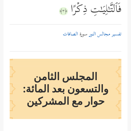
فَٱلتَّـٰلِیَـٰتِ ذِكۡرًا
﴿٣﴾
تفسير مجالس النور
سورة
الصافات
المجلس الثامن
والتسعون بعد المائة:
حوار مع المشركين