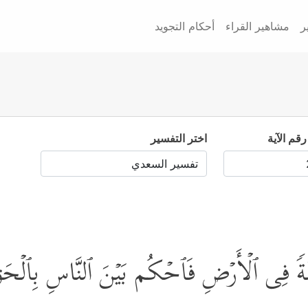
ر
مشاهير القراء
أحكام التجويد
رقم الآية
اختر التفسير
یفَةࣰ فِی ٱلۡأَرۡضِ فَٱحۡكُم بَیۡنَ ٱلنَّاسِ بِٱلۡحَقِّ 