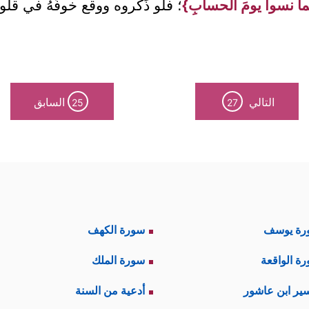
ما نسوا يومَ الحسابِ}
؛ فلو ذَكَروه ووقع خوفُهُ في قلوب
التالي
السابق
25
27
رة يوسف
سورة الكهف
ة الواقعة
سورة الملك
ير ابن عاشور
أدعية من السنة