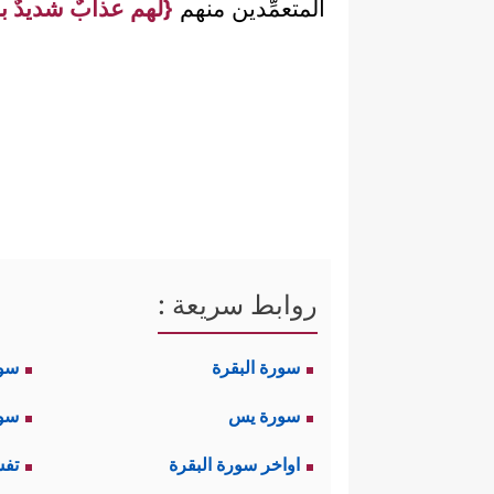
المتعمِّدين منهم
{لهم عذابٌ شديدٌ ب
روابط سريعة :
سورة البقرة
سو
سورة يس
سور
اواخر سورة البقرة
تفس