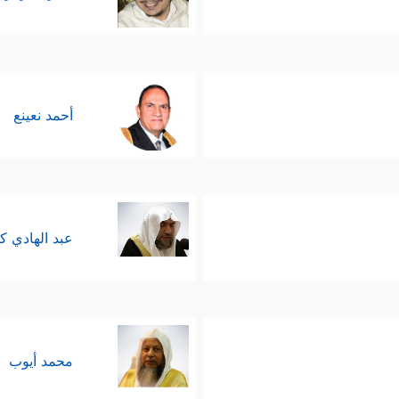
أحمد نعينع
عبد الهادي ك
محمد أيوب