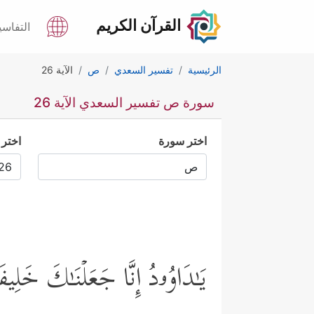
القرآن الكريم
التفاسي
الرئيسية
تفسير السعدي
ص
الآية 26
سورة ص تفسير السعدي الآية 26
اختر سورة
اختر 
یَـٰدَاوُۥدُ إِنَّا جَعَلۡنَـٰكَ خَلِ