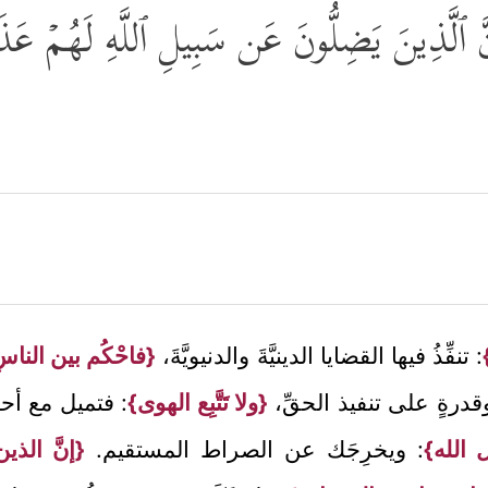
َّ ٱلَّذِینَ یَضِلُّونَ عَن سَبِیلِ ٱللَّهِ لَهُمۡ عَذ
: تنفِّذُ فيها القضايا الدينيَّةَ والدنيويَّةَ،
{فاحْكُم بين الناسِ
قدرةٍ على تنفيذ الحقِّ،
{ولا تَتَّبِع الهوى}
: فتميل مع أحدٍ
الله}
: ويخرِجَك عن الصراط المستقيم.
{إنَّ الذي