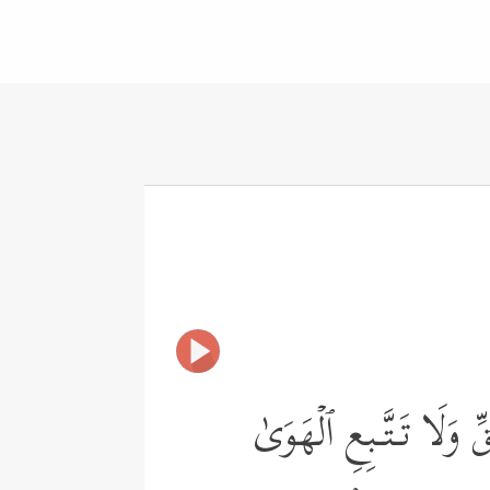
وَلَا تَـتَّـبِعِ ٱلۡهَوَىٰ