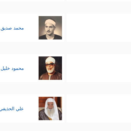
محمد صديق 
محمود خليل 
علي الحذيفي