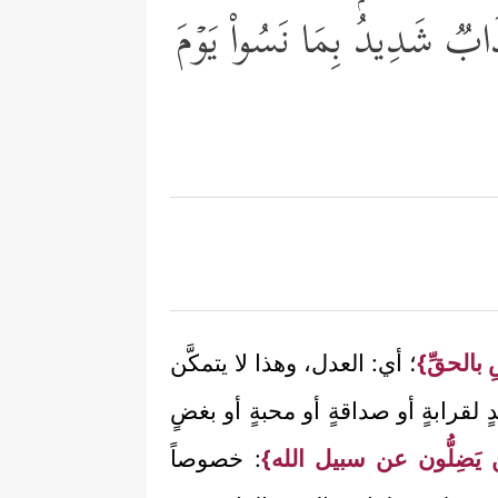
َابࣱ شَدِیدُۢ بِمَا نَسُواْ یَوۡمَ
 بالحقِّ}
؛ أي: العدل، وهذا لا يتمكَّن
 لقرابةٍ أو صداقةٍ أو محبةٍ أو بغضٍ
ن يَضِلُّون عن سبيل الله}
: خصوصاً