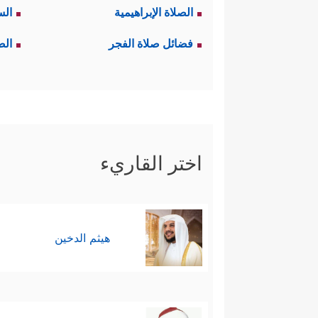
الصلاة الإبراهيمية
الس
فضائل صلاة الفجر
الص
اختر القاريء
هيثم الدخين