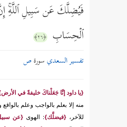
فَیُضِلَّكَ عَن سَبِیلِ ٱللَّهِۚ إِن
ٱلۡحِسَابِ
﴿٢٦﴾
تفسير السعدي
سورة
ص
{يا داود إنَّا جَعَلْناكَ خليفةً في الأرض}
منه إلا بعلم بالواجب وعلم بالواقع و
للآخر،
{فيضلَّك}
: الهوى
{عن سبيل 