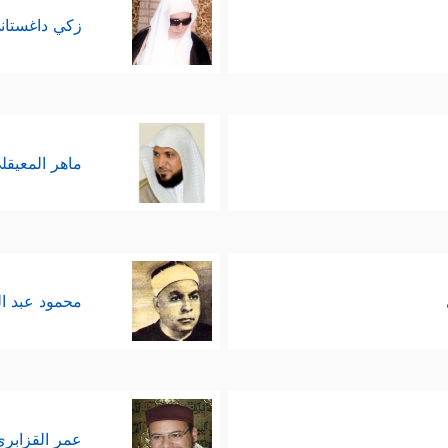
زكي داغستان
ماهر المعيقل
محمود عبد ا
عمر القزابري