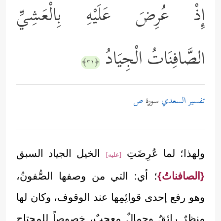
إِذْ عُرِضَ عَلَيْهِ بِالْعَشِيِّ
الصَّافِنَاتُ الْجِيَادُ
﴿٣١﴾
تفسير السعدي
سورة
ص
ولهذا؛ لما عُرِضَتِ
الخيل الجياد السبق
[عليه]
{الصافناتُ}
؛ أي: التي من وصفها الصُّفونُ،
وهو رفع إحدى قوائِمِها عند الوقوف، وكان لها
منظرٌ رائقٌ وجمالٌ معجبٌ، خصوصاً للمحتاج