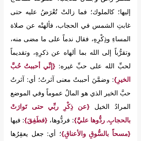
إليها؛ كالملوك؛ فما زالتْ تُعْرَضُ عليه حتى
غابتِ الشمس في الحجاب، فألهتْه عن صلاة
المساءِ وذِكْرِهِ، فقال ندماً على ما مضى منه،
وتقرُّباً إلى الله بما ألهاه عن ذكرِهِ، وتقديماً
لحبِّ الله على حبِّ غيره:
{إنِّي أحببتُ حُبَّ
الخيرِ}
: وضمَّنَ أحببتُ معنى آثرتُ؛ أي: آثرتُ
حبَّ الخير الذي هو المالُ عموماً وفي الموضع
المرادُ الخيل
{عن ذِكْرِ ربِّي حتى تَوارَتْ
بالحجابِ. ردُّوها عليَّ}
: فردُّوها،
{فطَفِقَ}
: فيها
{مسحاً بالسُّوقِ والأعناقِ}
؛ أي: جعل يعقِرُها