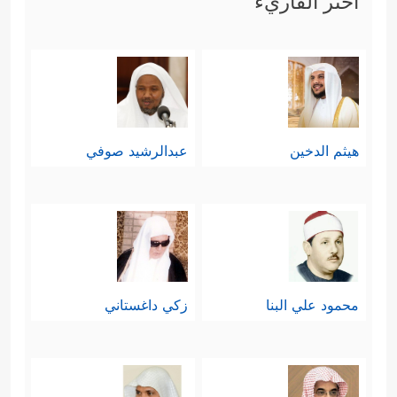
اختر القاريء
هيثم الدخين
عبدالرشيد صوفي
محمود علي البنا
زكي داغستاني