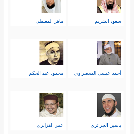
سعود الشريم
ماهر المعيقلي
أحمد عيسي المعصراوي
محمود عبد الحكم
ياسين الجزائري
عمر القزابري