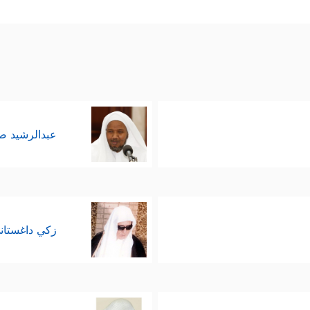
َاۤ إِبۡلِیسَ ٱسۡتَكۡبَرَ وَكَانَ مِنَ ٱلۡكَـٰفِرِینَ
﴿٧٤﴾
قَالَ یَـٰۤإِبۡلِیسُ مَا مَنَعَكَ أَن 
َنِی مِن نَّارࣲ وَخَلَقۡتَهُۥ مِن طِینࣲ
﴿٧٦﴾
قَالَ فَٱخۡرُجۡ مِنۡهَا فَإِنَّكَ رَجِیمࣱ
﴿٧٧﴾
َ فَإِنَّكَ مِنَ ٱلۡمُنظَرِینَ
﴿٨٠﴾
إِلَىٰ یَوۡمِ ٱلۡوَقۡتِ ٱلۡمَعۡلُومِ
﴿٨١﴾
قَالَ فَبِعِز
َّ أَقُولُ
﴿٨٤﴾
لَأَمۡلَأَنَّ جَهَنَّمَ مِنكَ وَمِمَّن تَبِعَكَ مِنۡهُمۡ أَجۡمَعِینَ﴾
.
عبدالرشيد 
زكي داغستان