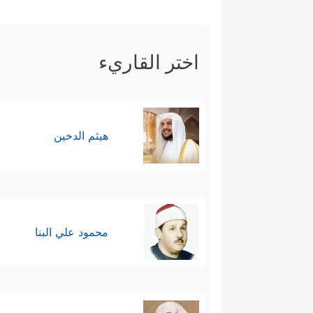
فَسَجَدَ ٱلۡمَلَــٰۤىِٕكَةُ كُلُّهُمۡ أَجۡمَعُونَ
﴿٧٣﴾
إِلّ
مِنَ ٱلۡعَالِینَ
﴿٧٥﴾
قَالَ أَنَا۠ خَیۡرࣱ مِّنۡهُ خَلَقۡت
اختر القاريء
قَالَ رَبِّ فَأَنظِرۡنِیۤ إِلَىٰ یَوۡمِ یُبۡعَثُونَ
﴿٧٩﴾
قَال
مِنۡهُمُ ٱلۡمُخۡلَصِینَ
﴿٨٣﴾
قَالَ فَٱلۡحَقُّ وَٱلۡحَق
هيثم الدخين
محمود علي البنا