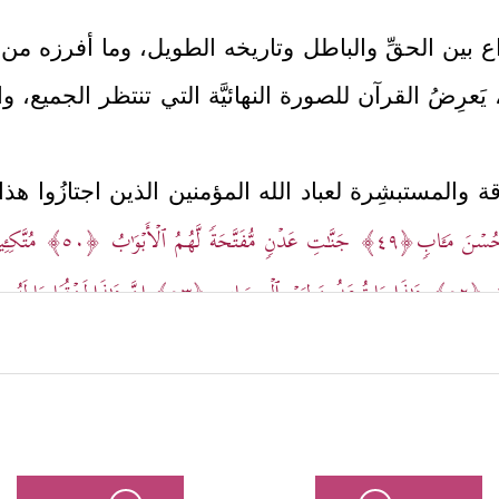
ع بين الحقِّ والباطل وتاريخه الطويل، وما أفرزه من و
َعرِضُ القرآن للصورة النهائيَّة التي تنتظر الجميع، وال
ِقة والمستبشِرة لعباد الله المؤمنين الذين اجتازُوا هذ
َحُسۡنَ مَـَٔابࣲ
﴿٤٩﴾
جَنَّـٰتِ عَدۡنࣲ مُّفَتَّحَةࣰ لَّهُمُ ٱلۡأَبۡوَ ٰ⁠بُ
﴿٥٠﴾
مُتَّكِـِٔ
بٌ
﴿٥٢﴾
هَـٰذَا مَا تُوعَدُونَ لِیَوۡمِ ٱلۡحِسَابِ
﴿٥٣﴾
إِنَّ هَـٰذَا لَرِزۡقُنَا مَا لَهُ
أخرى؛ الصورة المظلمة القاتمة لأولئك الطغاة المعاندي
َلۡیَذُوقُوهُ حَمِیمࣱ وَغَسَّاقࣱ
﴿٥٧﴾
وَءَاخَرُ مِن شَكۡلِهِۦۤ أَزۡوَ ٰ⁠جٌ﴾
.
﴿هَـٰذَا فَوۡجࣱ مُّقۡتَحِمࣱ مَّعَكُمۡ لَا 
ار الطغاة فيما بينهم وتلاوُمهم