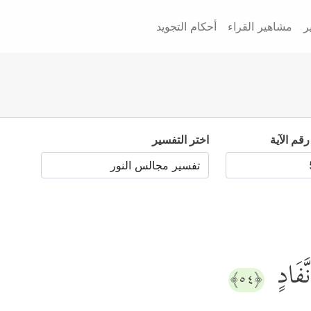
ر
مشاهير القراء
أحكام التجويد
رقم الآية
اختر التفسير
نَّفَادٍ
﴿٥٤﴾