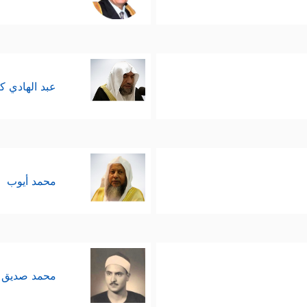
عبد الهادي ك
محمد أيوب
محمد صديق 