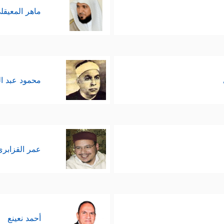
ماهر المعيقل
محمود عبد ا
عمر القزابري
أحمد نعينع