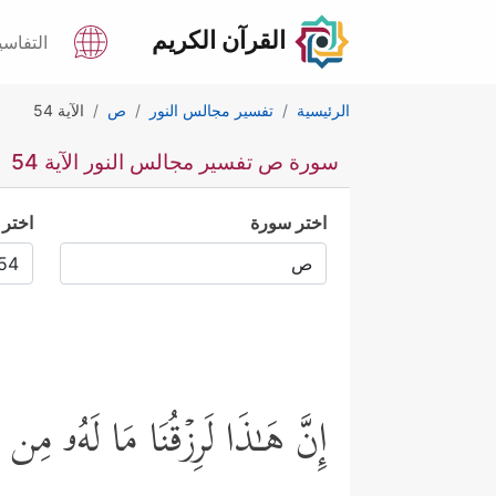
القرآن الكريم
التفاسي
الرئيسية
تفسير مجالس النور
ص
الآية 54
سورة ص تفسير مجالس النور الآية 54
اختر سورة
اختر 
إِنَّ هَـٰذَا لَرِزۡقُنَا مَا لَهُۥ مِن 