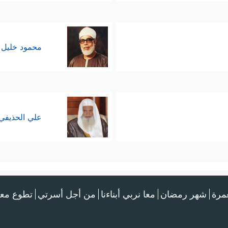
محمود خليل 
علي الحذيفي
عمرة
شهر رمضان
معا نربي أبناءنا
من أجل أسرتي
تطوع معن