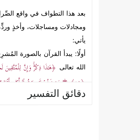
بعد هذا التطواف في واقع الصِّرا
ومجادلات ومساجلات، وأخذٍ وردٍّ، ي
يأتي:
أولًا: يبدأ القرآن بالصورة المُشر
﴿هَـٰذَا ذِكۡرࣱۚ وَإِنَّ لِلۡمُتَّقِینَ ل
الله تعالى
﴿٥١﴾
۞ وَعِندَهُمۡ قَـٰصِرَ ٰ⁠تُ ٱلطَّرۡفِ أَتۡرَا
دقائق التفسير
ثانيًا: يعرِض القرآن الصورةَ ال
جَهَنَّمَ یَصۡلَوۡنَهَا فَبِئۡسَ ٱلۡمِهَادُ
﴿٥٦﴾
هَـٰذَا ف
وفي هذه الصورة يعرِض القرآن حو