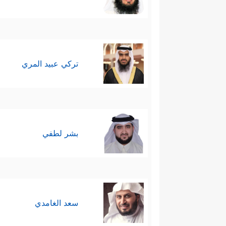
تركي عبيد المري
بشر لطفي
سعد الغامدي