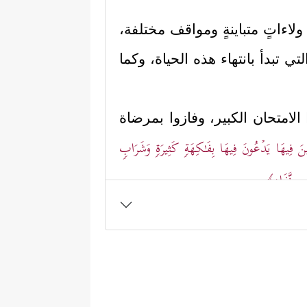
لاءاتٍ متباينةٍ ومواقف مختلفة،
تي تبدأ بانتهاء هذه الحياة، وكما
ا الامتحان الكبير، وفازوا بمرضاة
ینَ فِیهَا یَدۡعُونَ فِیهَا بِفَـٰكِهَةࣲ كَثِیرَةࣲ وَشَرَابࣲ
ۥ مِن نَّفَادٍ﴾
.
﴿هَـٰذَاۚ وَإِنَّ لِلطَّـٰغِینَ لَشَرَّ مَـَٔابࣲ
﴿٥٥﴾
ن
مَرۡحَبَۢا بِهِمۡۚ إِنَّهُمۡ صَالُواْ ٱلنَّارِ
﴿٥٩﴾
قَالُواْ