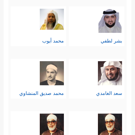
جَهَنَّمَ مِنكَ وَمِمَّن تَبِعَكَ مِنۡهُمۡ أَجۡمَعِینَ﴾
.
بشر لطفي
محمد أيوب
سعد الغامدي
محمد صديق المنشاوي