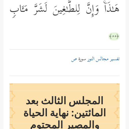
هَـٰذَاۚ وَإِنَّ لِلطَّـٰغِینَ لَشَرَّ مَـَٔابࣲ
﴿٥٥﴾
تفسير مجالس النور
سورة
ص
المجلس الثالث بعد
المائتين: نهاية الحياة
والمصير المحتوم