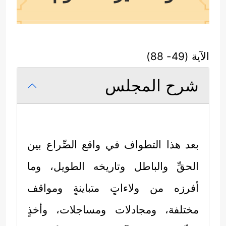
الآية (49- 88)
شرح المجلس
بعد هذا التطواف في واقع الصِّراع بين
الحقِّ والباطل وتاريخه الطويل، وما
أفرزه من ولاءاتٍ متباينةٍ ومواقف
مختلفة، ومجادلات ومساجلات، وأخذٍ