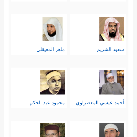
ٱلۡمُتَكَلِّفِینَ
﴿٨٦﴾
إِنۡ هُوَ إِلَّا ذِكۡرࣱ لِّلۡعَـٰلَمِینَ
﴿٨٧﴾
وَلَتَعۡلَمُنَّ نَبَأَهُۥ بَعۡدَ حِینِۭ﴾
.
رابعًا: يذكِّرُ القرآن بقصَّةِ الخلق الأولى،
سعود الشريم
ماهر المعيقلي
وبعداوةِ إبليس المُبكِّرة لآدم وذريته،
وتعهُّدِهِ بالعمل على غواية البشر
﴿إِذۡ قَالَ
وحرفهم عن الصراط المستقيم
رَبُّكَ لِلۡمَلَـٰۤىِٕكَةِ إِنِّی خَـٰلِقُۢ بَشَرࣰا مِّن طِینࣲ
﴿٧١﴾
فَإِذَا
أحمد عيسي المعصراوي
محمود عبد الحكم
سَوَّیۡتُهُۥ وَنَفَخۡتُ فِیهِ مِن رُّوحِی فَقَعُواْ لَهُۥ سَـٰجِدِینَ
﴿٧٢﴾
فَسَجَدَ ٱلۡمَلَــٰۤىِٕكَةُ كُلُّهُمۡ أَجۡمَعُونَ
﴿٧٣﴾
إِلَّاۤ