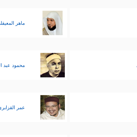
ماهر المعيقل
محمود عبد ا
عمر القزابري