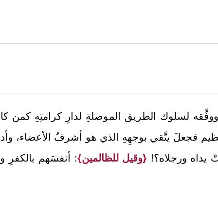
وفَّقه لسلوك الطريق الموصلةِ لدارِ كرامتِهِ كمن كا
عظيم فجعلَ يتَّقي بوجهِهِ الذي هو أشرفُ الأعضاء، وأد
َتْ يداه ورجلاه؟!
{وقيل للظالمين}
: أنفسَهم بالكفرِ و