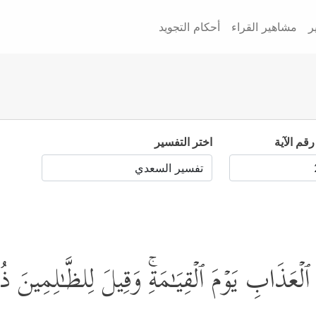
ر
مشاهير القراء
أحكام التجويد
رقم الآية
اختر التفسير
لۡعَذَابِ یَوۡمَ ٱلۡقِیَـٰمَةِۚ وَقِیلَ لِلظَّـٰلِمِینَ 