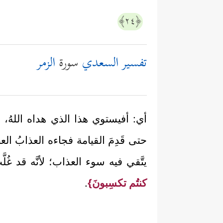
﴿٢٤﴾
تفسير السعدي
سورة
الزمر
أي: أفيستوي هذا الذي هداه اللهُ، و
حتى قَدِمَ القيامة فجاءه العذابُ ال
يتَّقي فيه سوء العذاب؛ لأنَّه قد غُلّ
كنتُم تكسِبونَ}
.