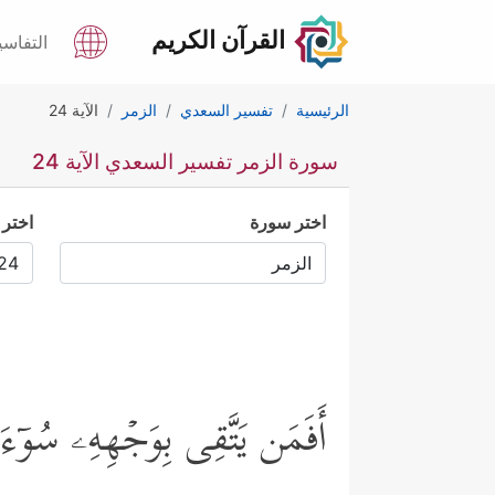
القرآن الكريم
التفاسي
الرئيسية
تفسير السعدي
الزمر
الآية 24
سورة الزمر تفسير السعدي الآية 24
اختر سورة
اختر 
أَفَمَن یَتَّقِی بِوَجۡهِهِۦ سُوۤءَ ٱ