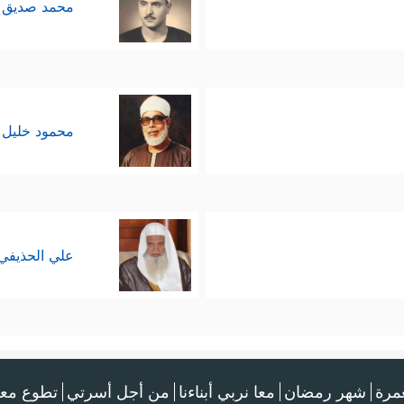
محمد صديق 
محمود خليل 
علي الحذيفي
عمرة
شهر رمضان
معا نربي أبناءنا
من أجل أسرتي
تطوع معن