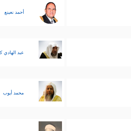
أحمد نعينع
عبد الهادي ك
محمد أيوب