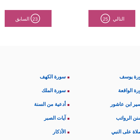
التالي
السابق
23
25
رة يوسف
سورة الكهف
ة الواقعة
سورة الملك
ير ابن عاشور
أدعية من السنة
نن الرواتب
آيات الصبر
لاة على النبي
الأذكار