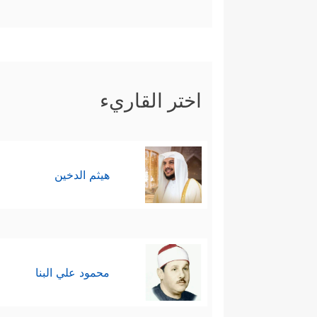
اختر القاريء
هيثم الدخين
محمود علي البنا