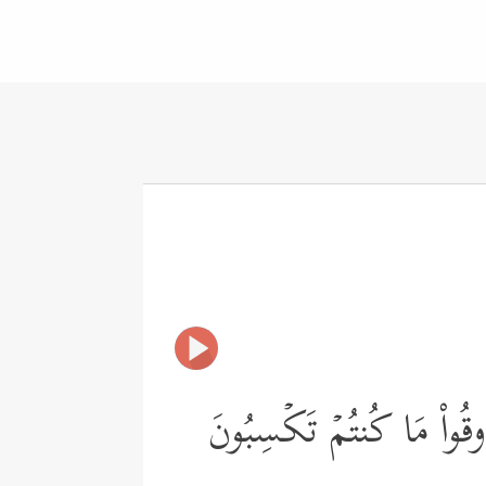
ذُوقُواْ مَا كُنتُمۡ تَكۡسِبُونَ