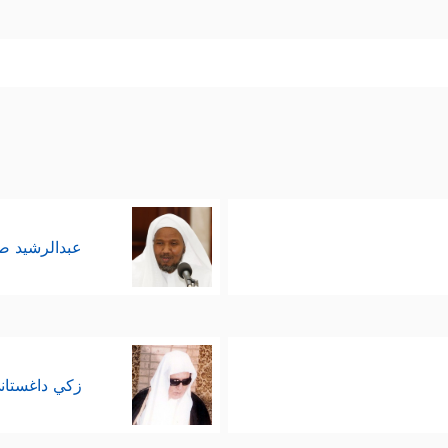
عبدالرشيد 
زكي داغستان