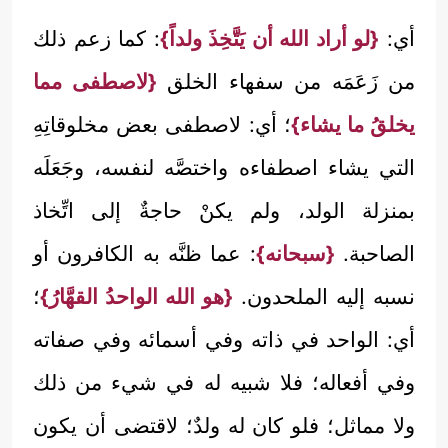
أي:
{لو أراد الله أن يَتَّخِذَ ولداً}
: كما زعم ذلك
من زَعَمَه من سفهاء الخلق
{لاصطفى مما
يخلقُ ما يشاء}
؛ أي: لاصطفى بعض مخلوقاتِهِ
التي يشاء اصطفاءه واختصَّه لنفسه، وجَعَلَه
بمنزلة الولد، ولم يكنْ حاجةٌ إلى اتِّخاذ
الصاحبة.
{سبحانه}
: عما ظنَّه به الكافرون أو
نسبه إليه الملحدون.
{هو الله الواحدُ القهَّارُ}
؛
أي: الواحد في ذاته وفي أسمائه وفي صفاته
وفي أفعاله؛ فلا شبيه له في شيء من ذلك
ولا مماثل؛ فلو كان له ولدٌ؛ لاقتضى أن يكون