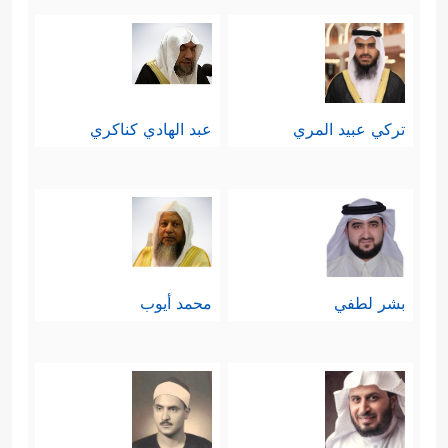
تركي عبيد المري
عبد الهادي كناكري
بشر لطفي
محمد أيوب