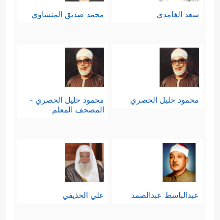
سعد الغامدي
محمد صديق المنشاوي
محمود خليل الحصري
محمود خليل الحصري -
المصحف المعلم
عبدالباسط عبدالصمد
علي الحذيفي