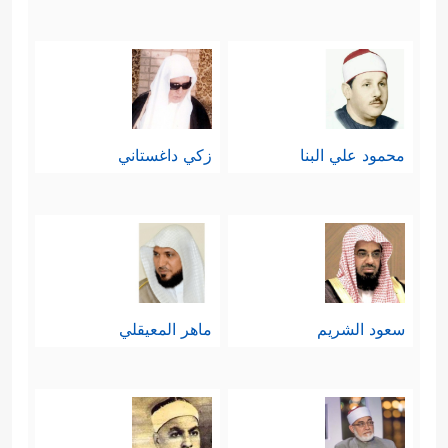
محمود علي البنا
زكي داغستاني
سعود الشريم
ماهر المعيقلي