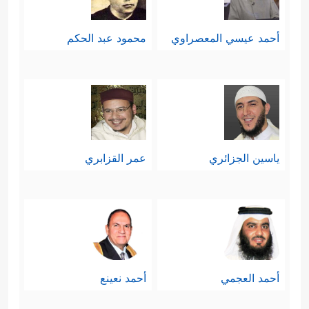
أحمد عيسي المعصراوي
محمود عبد الحكم
ياسين الجزائري
عمر القزابري
أحمد العجمي
أحمد نعينع