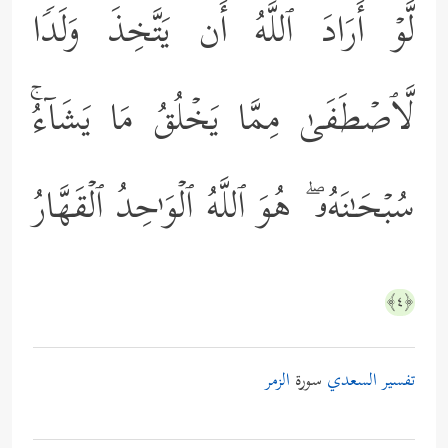
لَّوۡ أَرَادَ ٱللَّهُ أَن یَتَّخِذَ وَلَدࣰا
لَّٱصۡطَفَىٰ مِمَّا یَخۡلُقُ مَا یَشَاۤءُۚ
سُبۡحَـٰنَهُۥ ۖ هُوَ ٱللَّهُ ٱلۡوَ ٰ⁠حِدُ ٱلۡقَهَّارُ
﴿٤﴾
تفسير السعدي
سورة
الزمر