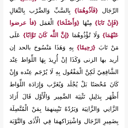
الرِّجَال
{فَآذُوهُمَا}
بِالسَّبِّ وَالضَّرْب بِالنِّعَالِ
{فَإِنْ تَابَا}
مِنْهَا
{وَأَصْلَحَا}
الْعَمَل
{فأ عرضوا
عَنْهُمَا}
وَلَا تُؤْذُوهُمَا
{إنَّ اللَّه كَانَ تَوَّابًا}
عَلَى
مَنْ تَابَ
{رَحِيمًا}
بِهِ وَهَذَا مَنْسُوخ بالحد إن
أريد بها الزنى وَكَذَا إنْ أُرِيدَ بِهَا اللِّوَاط عِنْد
الشَّافِعِيّ لَكِنَّ الْمَفْعُول بِهِ لَا يُرْجَم عِنْده وَإِنْ
كَانَ مُحْصَنًا بَلْ يُجْلَد وَيُغَرَّب وَإِرَادَة اللِّوَاط
أَظْهَر بِدَلِيلِ تَثْنِيَة الضَّمِير وَالْأَوَّل قَالَ أَرَادَ
الزَّانِي وَالزَّانِيَة وَيَرُدّهُ تَبْيِينهمَا بِمَنْ الْمُتَّصِلَة
بِضَمِيرِ الرِّجَال وَاشْتِرَاكهمَا فِي الْأَذَى وَالتَّوْبَة