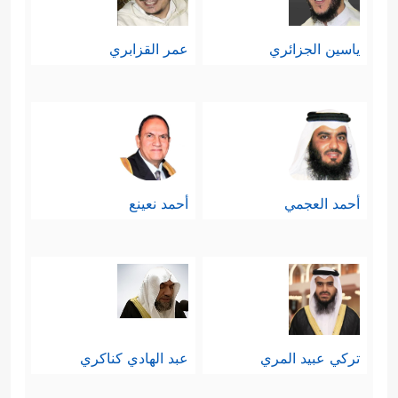
ياسين الجزائري
عمر القزابري
أحمد العجمي
أحمد نعينع
تركي عبيد المري
عبد الهادي كناكري