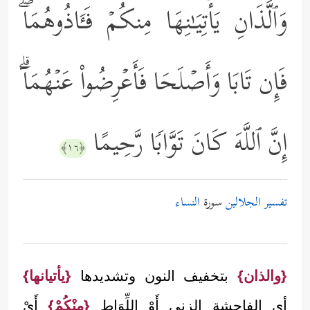
وَٱلَّذَانِ یَأۡتِیَـٰنِهَا مِنكُمۡ فَـَٔاذُوهُمَاۖ
فَإِن تَابَا وَأَصۡلَحَا فَأَعۡرِضُواْ عَنۡهُمَاۤۗ
إِنَّ ٱللَّهَ كَانَ تَوَّابࣰا رَّحِیمًا
﴿١٦﴾
تفسير الجلالين
سورة
النساء
{والذان}
بتخفيف النون وتشديدها
{يأتيانها}
أي الفاحشة الزنى أَوْ اللِّوَاط
{مِنْكُمْ}
أَيْ