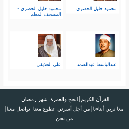
محمود خليل الحصري
محمود خليل الحصري -
المصحف المعلم
عبدالباسط عبدالصمد
علي الحذيفي
القرآن الكريم
الحج والعمرة
شهر رمضان
معا نربي أبناءنا
من أجل أسرتي
تطوع معنا
تواصل معنا
من نحن