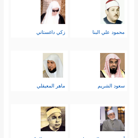
محمود علي البنا
زكي داغستاني
سعود الشريم
ماهر المعيقلي