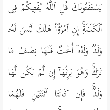
یَسۡتَفۡتُونَكَ قُلِ ٱللَّهُ یُفۡتِیكُمۡ فِی
ٱلۡكَلَـٰلَةِۚ إِنِ ٱمۡرُؤٌاْ هَلَكَ لَیۡسَ لَهُۥ
وَلَدࣱ وَلَهُۥۤ أُخۡتࣱ فَلَهَا نِصۡفُ مَا
تَرَكَۚ وَهُوَ یَرِثُهَاۤ إِن لَّمۡ یَكُن لَّهَا
وَلَدࣱۚ فَإِن كَانَتَا ٱثۡنَتَیۡنِ فَلَهُمَا