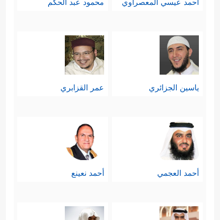
أحمد عيسي المعصراوي
محمود عبد الحكم
ياسين الجزائري
عمر القزابري
أحمد العجمي
أحمد نعينع