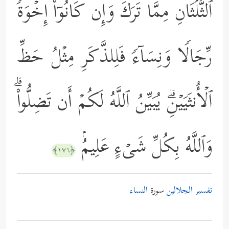
ٱلثُّلُثَانِ مِمَّا تَرَكَۚ وَإِن كَانُوۤاْ إِخۡوَةࣰ
رِّجَالࣰا وَنِسَاۤءࣰ فَلِلذَّكَرِ مِثۡلُ حَظِّ
ٱلۡأُنثَیَیۡنِۗ یُبَیِّنُ ٱللَّهُ لَكُمۡ أَن تَضِلُّواْۗ
وَٱللَّهُ بِكُلِّ شَیۡءٍ عَلِیمُۢ
﴿١٧٦﴾
تفسير الجلالين
سورة
النساء