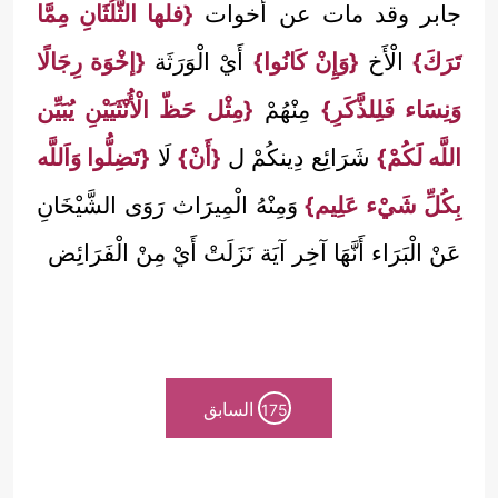
جابر وقد مات عن أخوات
{فلها الثُّلُثَانِ مِمَّا
تَرَكَ}
الْأَخ
{وَإِنْ كَانُوا}
أَيْ الْوَرَثَة
{إخْوَة رِجَالًا
وَنِسَاء فَلِلذَّكَرِ}
مِنْهُمْ
{مِثْل حَظّ الْأُنْثَيَيْنِ يُبَيِّن
اللَّه لَكُمْ}
شَرَائِع دِينكُمْ ل
{أَنْ}
لَا
{تَضِلُّوا وَاَللَّه
بِكُلِّ شَيْء عَلِيم}
وَمِنْهُ الْمِيرَاث رَوَى الشَّيْخَانِ
عَنْ الْبَرَاء أَنَّهَا آخِر آيَة نَزَلَتْ أَيْ مِنْ الْفَرَائِض
السابق
175