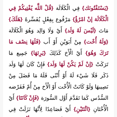
{يَسْتَفْتُونَك}
فِي الْكَلَالَة
{قُلْ اللَّه يُفْتِيكُمْ فِي
الْكَلَالَة إنْ امْرُؤٌ}
مَرْفُوع بِفِعْلٍ يُفَسِّرهُ
{هَلَكَ}
مَاتَ
{لَيْسَ لَهُ وَلَد}
أَيْ وَلَا وَالِد وَهُوَ الْكَلَالَة
{وَلَهُ أُخْت}
مِنْ أَبَوَيْنِ أَوْ أَب
{فَلَهَا نِصْف مَا
تَرَكَ وَهُوَ}
أَيْ الْأَخ كَذَلِكَ
{يَرِثهَا}
جَمِيع مَا
تَرَكَتْ
{إنْ لَمْ يَكُنْ لَهَا وَلَد}
فَإِنْ كَانَ لَهَا وَلَد
ذَكَر فَلَا شَيْء لَهُ أَوْ أُنْثَى فَلَهُ مَا فَضَلَ مِنْ
نَصِيبهَا وَلَوْ كَانَتْ الْأُخْت أَوْ الْأَخ مِنْ أُمّ فَفَرْضه
السُّدُس كَمَا تَقَدَّمَ أَوَّل السُّورَة
{فَإِنْ كَانَتَا}
أَيْ
الْأُخْتَانِ
{اثْنَتَيْنِ}
أَيْ فَصَاعِدًا لِأَنَّهَا نَزَلَتْ فِي