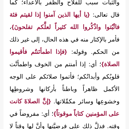
والثبات سبب للفلاح والظفر بالأعداء؛ كما
قال تعالى:
{يا أيها الذين آمنوا إذا لقيتم فئة
فاثْبُتوا واذْكُروا الله كثيراً لعلَّكم تفلحونَ}
،
فأمر بالإكثار منه في هذه الحال، إلى غير ذلك
من الحكم. وقوله:
{فإذا اطمأنَنتُم فأقيموا
الصلاة}
؛ أي: إذا أمنتم من الخوف واطمأنَّت
قلوبُكم وأبدانُكم؛ فأتموا صلاتَكم على الوجه
الأكمل ظاهراً وباطناً بأركانها وشروطِها
وخشوعِها وسائر مكمِّلاتها.
{إنَّ الصلاةَ كانت
على المؤمنين كتاباً موقوتاً}
؛ أي: مفروضاً في
وقته. فدلَّ ذلك على فرضيَّتها وأنَّ لها وقتاً لا