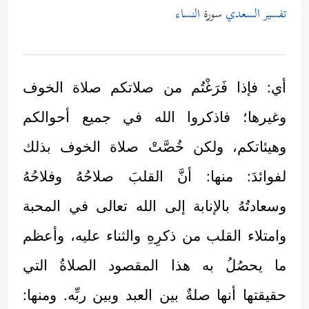
تفسير السعدي
سورة
النساء
أي: فإذا فَرَغْتُم من صلاتكم صلاة الخوف
وغيرها؛ فاذكروا الله في جميع أحوالكم
وهيئاتكم، ولكن خُصَّتْ صلاة الخوف بذلك
لفوائدَ: منها: أنَّ القلبَ صلاحُهُ وفلاحُهُ
وسعادتُهُ بالإنابة إلى الله تعالى في المحبة
وامتلاء القلب من ذكرِهِ والثناء عليه، وأعظم
ما يحصُلُ به هذا المقصود الصلاةُ التي
حقيقتها أنها صلةٌ بين العبد وبين ربِّه. ومنها: