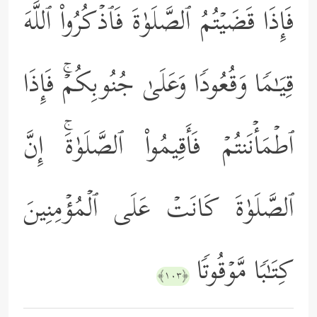
فَإِذَا قَضَیۡتُمُ ٱلصَّلَوٰةَ فَٱذۡكُرُواْ ٱللَّهَ
قِیَـٰمࣰا وَقُعُودࣰا وَعَلَىٰ جُنُوبِكُمۡۚ فَإِذَا
ٱطۡمَأۡنَنتُمۡ فَأَقِیمُواْ ٱلصَّلَوٰةَۚ إِنَّ
ٱلصَّلَوٰةَ كَانَتۡ عَلَى ٱلۡمُؤۡمِنِینَ
كِتَـٰبࣰا مَّوۡقُوتࣰا
﴿١٠٣﴾