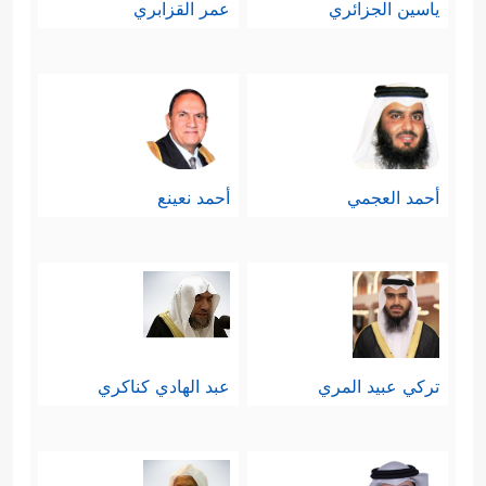
ياسين الجزائري
عمر القزابري
أحمد العجمي
أحمد نعينع
تركي عبيد المري
عبد الهادي كناكري