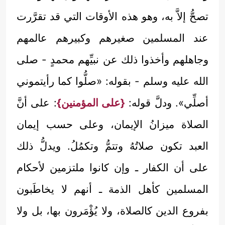
تصحُّ إلاَّ به، وهو هذه الأوقات التي قد تقرَّرت
عند المسلمين صغيرهم وكبيرهم عالمهم
وجاهلهم وأخذوا ذلك عن نبيِّهم محمدٍ - صلى
الله عليه وسلم - بقوله: «صلُّوا كما رأيتموني
أصلِّي». ودلَّ قوله:
{على المؤمنين}
: على أنَّ
الصلاة ميزانُ الإيمان، وعلى حسب إيمان
العبد تكون صلاتُهُ وتتمُّ وتكمُلُ. ويدلُّ ذلك
على أن الكفار ـ وإن كانوا ملتزمين لأحكام
المسلمين كأهل الذمة ـ أنهم لا يخاطَبون
بفروع الدين كالصلاة، ولا يُؤْمَرون بها، بل ولا