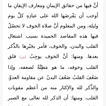
أنَّ فيها من حقائق الإيمانِ ومعارف الإيقانِ ما
أوجب أن يَفْرضَها الله على عبادِهِ كلَّ يوم
وليلة، ومن المعلوم أنَّ صلاة الخوف لا تحصُلُ
فيها هذه المقاصد الحميدة بسبب اشتغال
القلب والبدن، والخوف، فأمر بجَبْرِها بالذِّكر
بعدها. ومنها: أنَّ الخوف يوجِبُ
قلق
[من]
القلب وخوفه، ما هو مَظِنَّةٌ لضعفه، وإذا
ضَعُفَ القلبُ ضَعُفَ البدنُ عن مقاومة العدوِّ.
والذِّكر لله والإكثار منه من أعظم مقويات
القلب. ومنها: أن الذكر لله تعالى مع الصبر