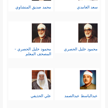
سعد الغامدي
محمد صديق المنشاوي
محمود خليل الحصري
محمود خليل الحصري -
المصحف المعلم
عبدالباسط عبدالصمد
علي الحذيفي