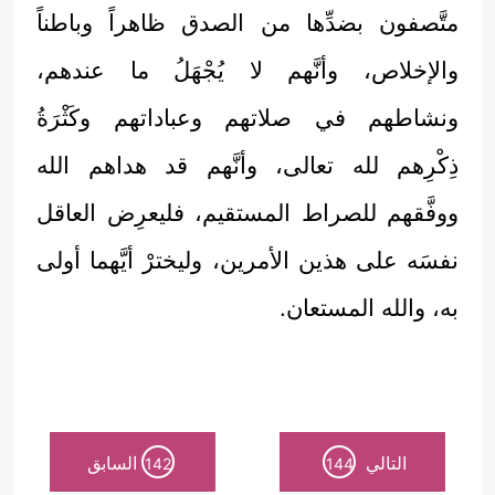
متَّصفون بضدِّها من الصدق ظاهراً وباطناً
والإخلاص، وأنَّهم لا يُجْهَلُ ما عندهم،
ونشاطهم في صلاتهم وعباداتهم وكَثْرَةُ
ذِكْرِهم لله تعالى، وأنَّهم قد هداهم الله
ووفَّقهم للصراط المستقيم، فليعرِض العاقل
نفسَه على هذين الأمرين، وليخترْ أيَّهما أولى
به، والله المستعان.
التالي
السابق
142
144