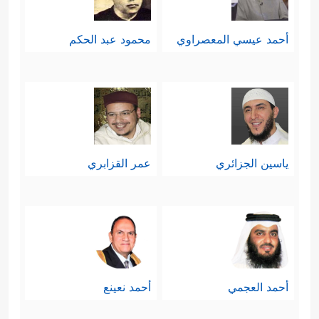
أحمد عيسي المعصراوي
محمود عبد الحكم
ياسين الجزائري
عمر القزابري
أحمد العجمي
أحمد نعينع