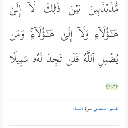
مُّذَبۡذَبِینَ بَیۡنَ ذَ ٰ⁠لِكَ لَاۤ إِلَىٰ
هَـٰۤـؤُلَاۤءِ وَلَاۤ إِلَىٰ هَـٰۤـؤُلَاۤءِۚ وَمَن
یُضۡلِلِ ٱللَّهُ فَلَن تَجِدَ لَهُۥ سَبِیلࣰا
﴿١٤٣﴾
تفسير السعدي
سورة
النساء