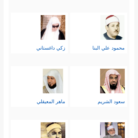
محمود علي البنا
زكي داغستاني
سعود الشريم
ماهر المعيقلي