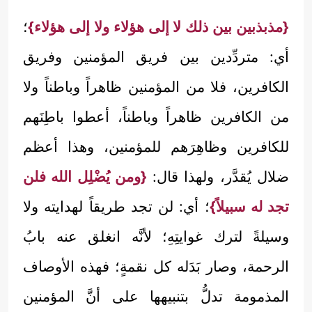
{مذبذبين بين ذلك لا إلى هؤلاء ولا إلى هؤلاء}
؛
أي: متردِّدين بين فريق المؤمنين وفريق
الكافرين، فلا من المؤمنين ظاهراً وباطناً ولا
من الكافرين ظاهراً وباطناً، أعطوا باطِنَهم
للكافرين وظاهِرَهم للمؤمنين، وهذا أعظم
ضلال يُقدَّر، ولهذا قال:
{ومن يُضْلِل الله فلن
تجد له سبيلاً}
؛ أي: لن تجد طريقاً لهدايته ولا
وسيلةً لترك غوايتِهِ؛ لأنَّه انغلق عنه بابُ
الرحمة، وصار بَدَله كل نقمةٍ؛ فهذه الأوصاف
المذمومة تدلُّ بتنبيهها على أنَّ المؤمنين