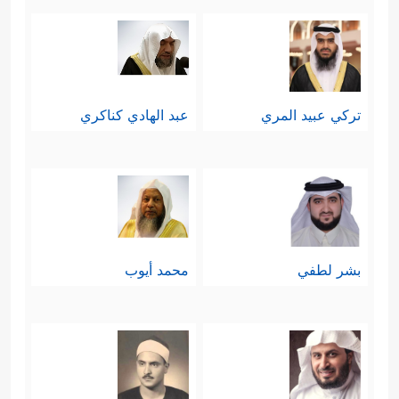
تركي عبيد المري
عبد الهادي كناكري
بشر لطفي
محمد أيوب