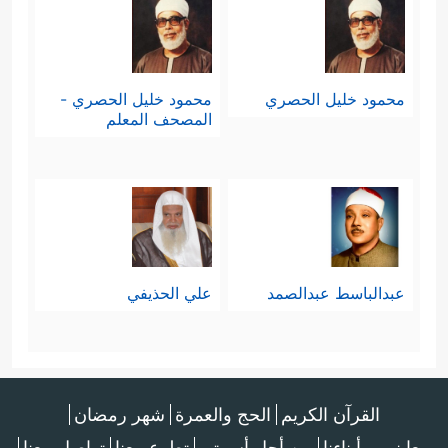
محمود خليل الحصري
محمود خليل الحصري -
المصحف المعلم
عبدالباسط عبدالصمد
علي الحذيفي
القرآن الكريم
الحج والعمرة
شهر رمضان
معا نربي أبناءنا
من أجل أسرتي
تطوع معنا
تواصل معنا