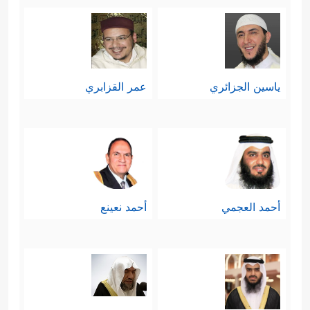
ياسين الجزائري
عمر القزابري
أحمد العجمي
أحمد نعينع