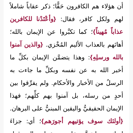
أن هؤلاء هم الكافرون حَقًّا؛ ذكر عقاباً شاملاً
لهم ولكل كافر، فقال:
{وأعْتَدْنا للكافرين
عذاباً مُهيناً}
؛ كما تكبَّروا عن الإيمان بالله؛
أهانَهم بالعذاب الأليم المُخْزي.
{والذين آمنوا
بالله ورسلِهِ}
: وهذا يتضمَّن الإيمان بكلِّ ما
أخبر الله به عن نفسه وبكلِّ ما جاءت به
الرسلُ من الأخبار والأحكام. ولم يفرِّقوا بين
أحدٍ من رسله، بل آمنوا بهم كلِّهم؛ فهذا
الإيمان الحقيقيُّ واليقين المبنيُّ على البرهان.
{أولئك سوف يؤتيهم أجورَهم}
؛ أي: جزاءَ