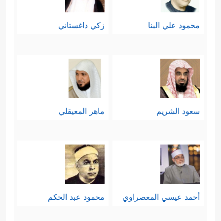
محمود علي البنا
زكي داغستاني
سعود الشريم
ماهر المعيقلي
أحمد عيسي المعصراوي
محمود عبد الحكم