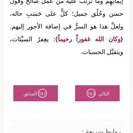
إيمانِهِم وما ترتَّب عليه من عمل صالح وقول
حسن وخُلُق جميل؛ كلٌّ على حَسَبِ حاله،
ولعلَّ هذا هو السرُّ في إضافة الأجور إليهم.
{وكان الله غفوراً رحيماً}
: يغِفرُ السيِّئات،
ويتقبَّل الحسنات.
التالي
السابق
151
153
روابط سريعة :