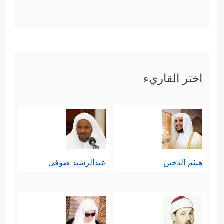
اختر القاريء
هيثم الدخين
عبدالرشيد صوفي