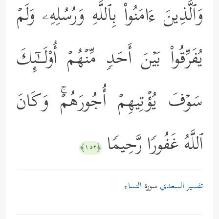
وَٱلَّذِینَ ءَامَنُواْ بِٱللَّهِ وَرُسُلِهِۦ وَلَمۡ
یُفَرِّقُواْ بَیۡنَ أَحَدࣲ مِّنۡهُمۡ أُوْلَــٰۤىِٕكَ
سَوۡفَ یُؤۡتِیهِمۡ أُجُورَهُمۡۚ وَكَانَ
ٱللَّهُ غَفُورࣰا رَّحِیمࣰا
﴿١٥٢﴾
تفسير السعدي
سورة
النساء