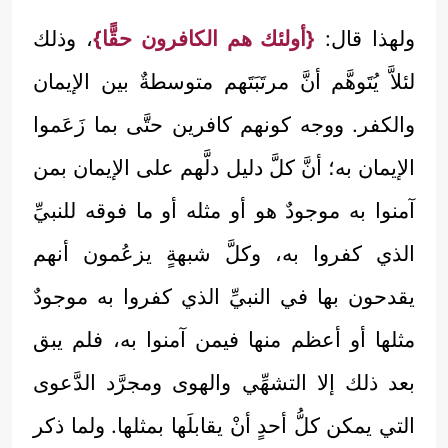
ولهذا قال:
{أولئك هم الكافرون حقًّا}
، وذلك
لئلاَّ يُتَوهَّم أنَّ مرتَبَتَهم متوسطةٌ بين الإيمان
والكفر. ووجه كونهم كافرين حتَّى بما زَعَموا
الإيمان به؛ أنَّ كلَّ دليل دلَّهم على الإيمان بمن
آمنوا به موجودٌ هو أو مثله أو ما فوقه للنبيِّ
الذي كفروا به، وكلَّ شبهةٍ يزعُمون أنهم
يقدحون بها في النبيِّ الذي كفروا به موجودٌ
مثلها أو أعظم منها فيمن آمنوا به، فلم يبق
بعد ذلك إلا التشهِّي والهوى ومجرَّد الدَّعوى
التي يمكن كلُّ أحدٍ أنْ يقابلَها بمثلها. ولما ذكر