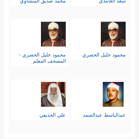
سعد الغامدي
محمد صديق المنشاوي
محمود خليل الحصري
محمود خليل الحصري -
المصحف المعلم
عبدالباسط عبدالصمد
علي الحذيفي