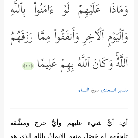
وَمَاذَا عَلَیۡهِمۡ لَوۡ ءَامَنُواْ بِٱللَّهِ
وَٱلۡیَوۡمِ ٱلۡـَٔاخِرِ وَأَنفَقُواْ مِمَّا رَزَقَهُمُ
ٱللَّهُۚ وَكَانَ ٱللَّهُ بِهِمۡ عَلِیمًا
﴿٣٩﴾
تفسير السعدي
سورة
النساء
أي: أيُّ شيء عليهم وأيُّ حرج ومشَّقة
تلحقُهم لو حَصَلَ منهم الإيمانُ بالله الذي هو