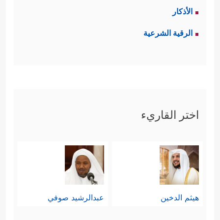
الأذكار
الرقية الشرعية
اختر القاريء
هيثم الدخين
عبدالرشيد صوفي