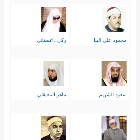
محمود علي البنا
زكي داغستاني
سعود الشريم
ماهر المعيقلي