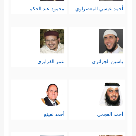
أحمد عيسي المعصراوي
محمود عبد الحكم
ياسين الجزائري
عمر القزابري
أحمد العجمي
أحمد نعينع