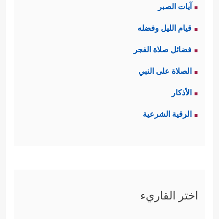
صياغة شخصيَّة الجندي إيمانًا وشجاعةً،
آيات الصبر
وتنزُّهًا عن الحطام ودواعي الجُبن
قيام الليل وفضله
والقعود، وفي الذكر ترسيخٌ لقيم الألفة
فضائل صلاة الفجر
والتعاون ومحبَّة الخير، والتغاضِي عن
الصلاة على النبي
أسباب النزاع والخلاف.
الأذكار
ثالثًا: الحذر، وهو ركن التربية العسكرية
الرقية الشرعية
﴿وَلۡیَأۡخُذُواْ حِذۡرَهُمۡ وَأَسۡلِحَتَهُمۡۗ﴾
﴿وَخُذُواْ
حِذۡرَكُمۡۗ﴾
وأطلق الحذر هنا ليشمل كلَّ ما
ينبغي الحذر منه بدايةً من نوازع النفس
اختر القاريء
وشهواتها، حتى مخططات العدو