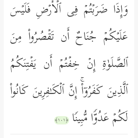
وَإِذَا ضَرَبۡتُمۡ فِی ٱلۡأَرۡضِ فَلَیۡسَ
عَلَیۡكُمۡ جُنَاحٌ أَن تَقۡصُرُواْ مِنَ
ٱلصَّلَوٰةِ إِنۡ خِفۡتُمۡ أَن یَفۡتِنَكُمُ
ٱلَّذِینَ كَفَرُوۤاْۚ إِنَّ ٱلۡكَـٰفِرِینَ كَانُواْ
لَكُمۡ عَدُوࣰّا مُّبِینࣰا
﴿١٠١﴾