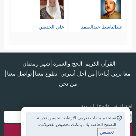
﴿إِنَّمَا ٱلنَّجۡوَىٰ مِنَ ٱلشَّیۡطَـٰنِ
سورة المجادلة:
لِیَحۡزُنَ ٱلَّذِینَ ءَامَنُواْ﴾
.
[المجادلة: 10]
عبدالباسط عبدالصمد
علي الحذيفي
ثامنًا: التحذير من مجانبةِ الحقِّ وشقِّ
﴿وَمَن یُشَاقِقِ ٱلرَّسُولَ مِنۢ بَعۡدِ مَا تَبَیَّنَ لَهُ
الصف
ٱلۡهُدَىٰ وَیَتَّبِعۡ غَیۡرَ سَبِیلِ ٱلۡمُؤۡمِنِینَ نُوَلِّهِۦ مَا تَوَلَّىٰ
القرآن الكريم
الحج والعمرة
شهر رمضان
معا نربي أبناءنا
من أجل أسرتي
تطوع معنا
تواصل معنا
وَنُصۡلِهِۦ جَهَنَّمَۖ وَسَاۤءَتۡ مَصِیرًا﴾
، وقد جاء هذا
من نحن
التحذير عقب الحديث عن النجوى إشارة
إلى الصلة السببية بينهما.
اشترك في قائمتنا البريدية
تاسعًا: البراءة من المشركين وضلالاتهم
نستخدم ملفات تعريف الارتباط لتحسين تجربة
التصفح الخاصة بك. يمكنك تخصيص تفضيلاتك.
﴿إِنَّ ٱللَّهَ لَا یَغۡفِرُ أَن یُشۡرَكَ بِهِۦ﴾
﴿وَإِن یَدۡعُونَ إِلَّا
.
تخصيص