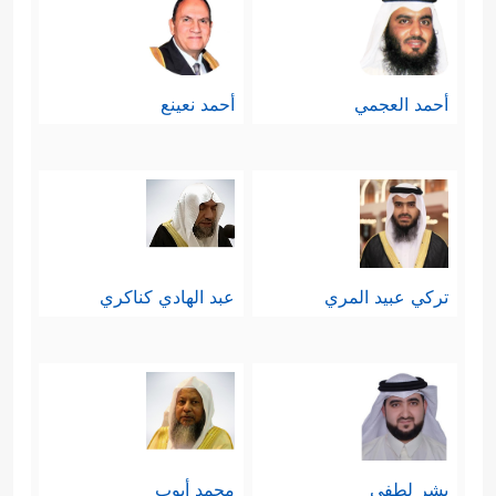
سرَّهم ونجواهم، ولكنهم هم لم يكونوا
مع الله، فهوَّنُوا الإثم، واستصغروا حقَّ
أحمد العجمي
أحمد نعينع
الله في مقابل حقِّ الناس فتملَّكهم
الرياء والرغبة بما في أيدي الناس.
ومن ثَمَّ وجب رفع الغطاء عنهم وكشف
مخططاتهم وارتباطاتهم ومحاولاتهم
تركي عبيد المري
عبد الهادي كناكري
﴿وَلَوۡلَا فَضۡلُ ٱللَّهِ
التأثير على مصدر القرار
عَلَیۡكَ وَرَحۡمَتُهُۥ لَهَمَّت طَّاۤىِٕفَةࣱ مِّنۡهُمۡ أَن یُضِلُّوكَ وَمَا
یُضِلُّونَ إِلَّاۤ أَنفُسَهُمۡۖ وَمَا یَضُرُّونَكَ مِن شَیۡءࣲۚ﴾
، وإذا
كان هذا في حقِّ المعصوم صلوات الله
بشر لطفي
محمد أيوب