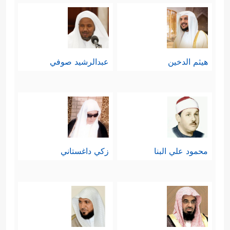
وطرائقه في الاختراق واصطياد
المعلومات، وفتح الثغرات.
﴿وَلَا تَهِنُواْ فِی ٱبۡتِغَاۤءِ
رابعًا: العزم والتحمل
هيثم الدخين
عبدالرشيد صوفي
ٱلۡقَوۡمِۖ إِن تَكُونُواْ تَأۡلَمُونَ فَإِنَّهُمۡ یَأۡلَمُونَ كَمَا تَأۡلَمُونَۖ
وَتَرۡجُونَ مِنَ ٱللَّهِ مَا لَا یَرۡجُونَۗ﴾
.
خامسًا: الشعور بالمسؤولية وتحمُّل
﴿وَمَن یَكۡسِبۡ إِثۡمࣰا فَإِنَّمَا یَكۡسِبُهُۥ عَلَىٰ
التَّبِعَات
محمود علي البنا
زكي داغستاني
نَفۡسِهِۦ﴾
، ومع هذا فبابُ التصحيح مفتوح
﴿وَمَن یَعۡمَلۡ سُوۤءًا أَوۡ یَظۡلِمۡ نَفۡسَهُۥ ثُمَّ یَسۡتَغۡفِرِ ٱللَّهَ
یَجِدِ ٱللَّهَ غَفُورࣰا رَّحِیمࣰا﴾
، وحذَّر هنا من التخلِّي