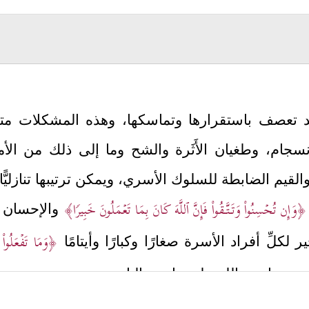
 تعصف باستقرارها وتماسكها، وهذه المشكلات متوق
سجام، وطغيان الأَثَرة والشح وما إلى ذلك من الأمراض
لقيم الضابطة للسلوك الأسري، ويمكن ترتيبها تنازليًّا 
﴿وَإِن تُحۡسِنُواْ وَتَـتَّـقُواْ فَإِنَّ ٱللَّهَ كَانَ بِمَا تَعۡمَلُونَ خَبِیرࣰا﴾
والإحسان م
﴿وَمَا تَفۡعَلُواْ 
كلِّ أفراد الأسرة صغارًا وكبارًا وأيتامًا
ثِرون ما عند الله على ما عند الناس.
ماعيَّة أن هذا التنازل إنما هو دليلٌ على ضعف الشخصيَّة