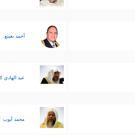
أحمد نعينع
عبد الهادي ك
محمد أيوب