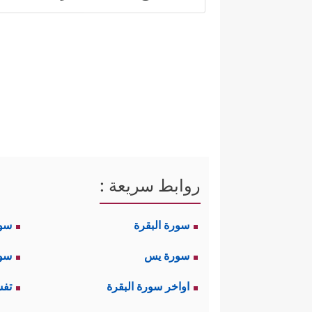
خاطئ؛ فالمصلِح لا يكون مُصلِحًا
من عظمة النفس وكرامتها، ورفعة
ثانيًا: العدل، وهي القيمة التي ت
بِٱلۡقِسۡطِ شُهَدَاۤءَ لِلَّهِ وَلَوۡ عَلَىٰۤ أَنفُسِكُمۡ أَوِ ٱلۡوَ ٰ⁠ل
العدل الكامل، خاصة في العلاقات
تَمِیلُواْ كُلَّ ٱلۡمَیۡلِ فَتَذَرُوهَا كَٱلۡمُعَلَّقَةِۚ﴾
.
روابط سريعة :
والمقصود هنا: العدل في العاطفة
سورة البقرة
سو
والتعامل الظاهر، فهذا بمقدور ا
سورة يس
سور
لأنكم إن عُذِرتم في الأول فلن تُعذ
اواخر سورة البقرة
تفس
ثالثًا: الصلح، وهو القيمة الثالثة