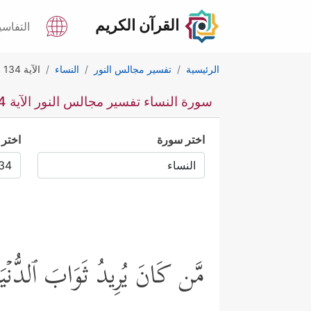
القرآن الكريم
التفاسي
الرئيسية
تفسير مجالس النور
النساء
الآية 134
سورة النساء تفسير مجالس النور الآية 134
اختر سورة
اختر 
مَّن كَانَ یُرِیدُ ثَوَابَ ٱلدُّنۡیَا 