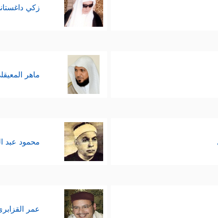
زكي داغستان
ماهر المعيقل
محمود عبد ا
عمر القزابري