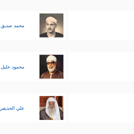
محمد صديق 
محمود خليل 
علي الحذيفي