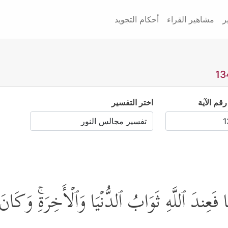
ر
مشاهير القراء
أحكام التجويد
رقم الآية
اختر التفسير
فَعِندَ ٱللَّهِ ثَوَابُ ٱلدُّنۡیَا وَٱلۡأَخِرَةِۚ وَكَانَ