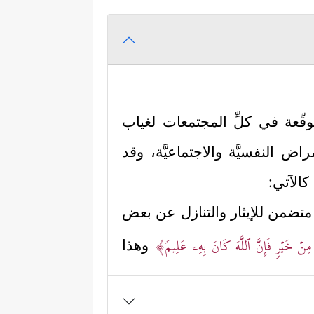
ّعة في كلِّ المجتمعات لغياب
 النفسيَّة والاجتماعيَّة، وقد
كالآتي:
تضمن للإيثار والتنازل عن بعض
مِنۡ خَیۡرࣲ فَإِنَّ ٱللَّهَ كَانَ بِهِۦ عَلِیمࣰ﴾
وهذا
 والقبول بالمذلَّة، وهذا تصوُّرٌ