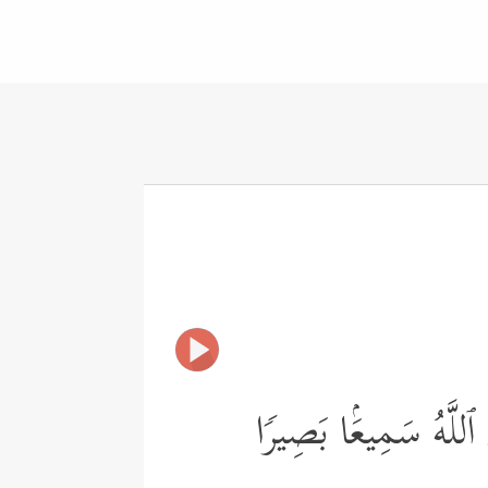
 ٱللَّهُ سَمِیعَۢا بَصِیرࣰا