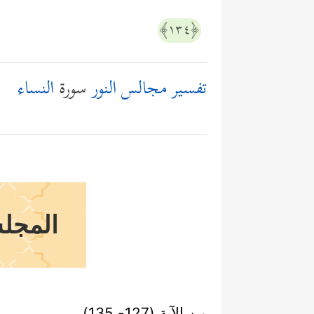
﴿١٣٤﴾
تفسير مجالس النور
سورة
النساء
المجلس
من الآية (127- 135)