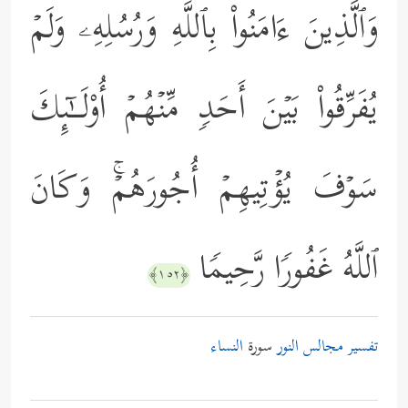
وَٱلَّذِینَ ءَامَنُواْ بِٱللَّهِ وَرُسُلِهِۦ وَلَمۡ
یُفَرِّقُواْ بَیۡنَ أَحَدࣲ مِّنۡهُمۡ أُوْلَــٰۤىِٕكَ
سَوۡفَ یُؤۡتِیهِمۡ أُجُورَهُمۡۚ وَكَانَ
ٱللَّهُ غَفُورࣰا رَّحِیمࣰا
﴿١٥٢﴾
تفسير مجالس النور
سورة
النساء