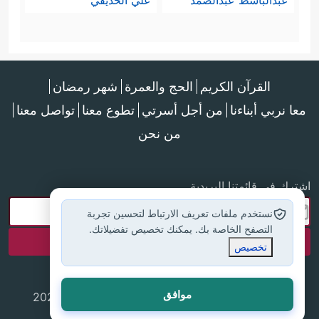
عبدالباسط عبدالصمد
علي الحذيفي
القرآن الكريم
الحج والعمرة
شهر رمضان
معا نربي أبناءنا
من أجل أسرتي
تطوع معنا
تواصل معنا
من نحن
اشترك في قائمتنا البريدية
نستخدم ملفات تعريف الارتباط لتحسين تجربة
التصفح الخاصة بك. يمكنك تخصيص تفضيلاتك.
تخصيص
موافق
جميع الحقوق محفوظة لموقع إسلام أون لاين © 2025