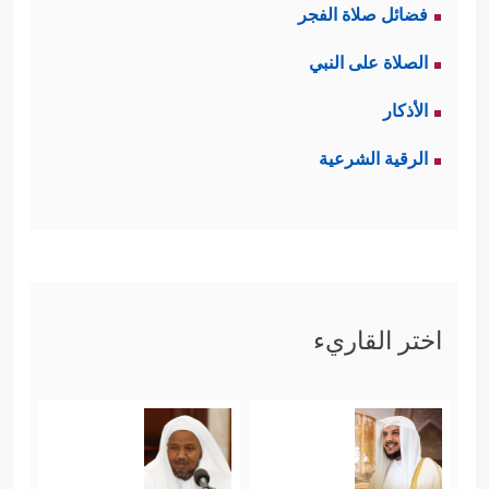
فضائل صلاة الفجر
نَقۡضِهِم مِّیثَـٰقَهُمۡ وَكُفۡرِهِم بِـَٔایَـٰتِ ٱللَّهِ وَقَتۡلِهِمُ ٱلۡأَنۢبِیَاۤءَ
الصلاة على النبي
بِغَیۡرِ حَقࣲّ﴾
﴿وَقَوۡلِهِمۡ إِنَّا قَتَلۡنَا ٱلۡمَسِیحَ عِیسَى ٱبۡنَ
الأذكار
مَرۡیَمَ﴾
﴿وَأَخۡذِهِمُ ٱلرِّبَوٰاْ وَقَدۡ نُهُواْ عَنۡهُ وَأَكۡلِهِمۡ
،
الرقية الشرعية
أَمۡوَ ٰ⁠لَ ٱلنَّاسِ بِٱلۡبَـٰطِلِۚ﴾
وقد استثنى الله من
هؤلاء من رفض هذه الجرائم واهتدى
﴿لَّـٰكِنِ ٱلرَّ ٰ⁠سِخُونَ فِی ٱلۡعِلۡمِ مِنۡهُمۡ وَٱلۡمُؤۡمِنُونَ
للحق
یُؤۡمِنُونَ بِمَاۤ أُنزِلَ إِلَیۡكَ وَمَاۤ أُنزِلَ مِن قَبۡلِكَۚ﴾
اختر القاريء
.
رابعًا: شرك النصارى؛ وهو مدخل ثانٍ
للكفر؛ حيث قالوا في عيسى ما يرفعه
﴿وَلَا تَقُولُواْ ثَلَـٰثَةٌۚ ٱنتَهُواْ خَیۡرࣰا
إلى مقام الألوهية