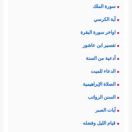
جَهۡرَةࣰ فَأَخَذَتۡهُمُ ٱلصَّـٰعِقَةُ بِظُلۡمِهِمۡۚ﴾
سورة الملك
القرآن بعد هذا بأن الله قد أراهم
آية الكرسي
المعجزات الحسِّيَّة كرفع الطور، لكنَّ
اواخر سورة البقرة
قلوبهم القاسية لم تَلِن فازدادت قساوة،
تفسير ابن عاشور
وتمادَت في ظُلمها وتكبُّرها.
أدعية من السنة
ثالثًا: جرائم اليهود، وقد جاءت هذه
الدعاء للميت
الآيات بنماذج متنوعة، بدأت بكفرهم
الصلاة الإبراهيمية
بآيات الله، ونقضهم الميثاق الإلهي،
السنن الرواتب
وقتلهم الأنبياء، وحرصهم على قتل
آيات الصبر
السيد المسيح، وانتهت بأخذهم الربا
قيام الليل وفضله
﴿فَبِمَا
وأكلهم لأموال الناس بالباطل