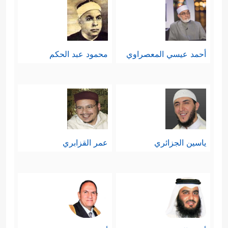
نبيٌّ ورسولٌ، خلقه الله بأمره وجعل
خلقه آيةً، وهذا هو الموقف الحق بين
غلو اليهود فيه حتى اتهموه وأمَّه بما لا
أحمد عيسي المعصراوي
محمود عبد الحكم
يليق بآحاد الناس، وبين الغلو المقابل
عند النصارى؛ حيث جعلوه نِدًّا لله، ونفَوا
عنه صفة المخلوقيَّة.
سادسًا: وحدة الرسالات السماوية من
ياسين الجزائري
عمر القزابري
﴿۞ إِنَّـاۤ
حيث المصدر، ومن حيث الغاية
أَوۡحَیۡنَاۤ إِلَیۡكَ كَمَاۤ أَوۡحَیۡنَاۤ إِلَىٰ نُوحࣲ وَٱلنَّبِیِّـۧنَ مِنۢ
بَعۡدِهِۦۚ﴾
﴿رُّسُلࣰا مُّبَشِّرِینَ وَمُنذِرِینَ لِئَلَّا یَكُونَ لِلنَّاسِ
،