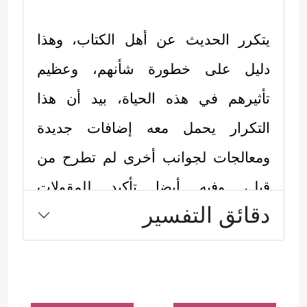
يتكرر الحديث عن أهل الكتاب، وهذا
دليل على خطورة شأنهم، وعظيم
تأثيرهم في هذه الحياة، بيد أن هذا
التكرار يحمل معه إضافات جديدة
ومعالجات لجوانب أخرى لم تطرح من
قبل، وفيه أيضا تأكيد للمقولات
دقائق التفسير
والمقدّمات الجوهرية التي ينبغي
استحضارها في كل مرة، أما المسائل
التي تناولها الحديث في هذه الآيات
فهي: