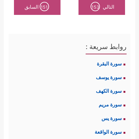
التالي
السابق
151
153
أولًا: تجزئة الإيمان كفر، وهذا هو مدخل
﴿وَیَقُولُونَ نُؤۡمِنُ
الكفر بالنسبة لأهل الكتاب
بِبَعۡضࣲ وَنَكۡفُرُ بِبَعۡضࣲ وَیُرِیدُونَ أَن یَتَّخِذُواْ بَیۡنَ ذَ ٰ⁠لِكَ
روابط سريعة :
سَبِیلًا
﴿١٥٠﴾
أُوْلَــٰۤىِٕكَ هُمُ ٱلۡكَـٰفِرُونَ حَقࣰّاۚ﴾
فهم
سورة البقرة
آمنوا بموسى وكفروا بمحمد واختلفوا
سورة يوسف
في عيسى
عليهم السلام
.
سورة الكهف
ثانيًا: عناد اليهود وتكبُّرهم على الحق
سورة مريم
﴿یَسۡـَٔلُكَ أَهۡلُ ٱلۡكِتَـٰبِ أَن تُنَزِّلَ عَلَیۡهِمۡ كِتَـٰبࣰا مِّنَ
سورة يس
ٱلسَّمَاۤءِۚ فَقَدۡ سَأَلُواْ مُوسَىٰۤ أَكۡبَرَ مِن ذَ ٰ⁠لِكَ فَقَالُوۤاْ أَرِنَا ٱللَّهَ
سورة الواقعة
وقد ذكَّرَهم