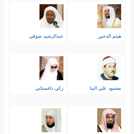
وتكثره، فيكون المجتمع الذي لا يتورَّع
عن القتل ولا يردع القتلة كأنه يقتل
نفسه، وقدَّم المال على النفس؛ لأن
هيثم الدخين
عبدالرشيد صوفي
الخلاف المالي قد يكون مقدِّمة للقتل،
والله أعلم.
العلاقات الزوجية:
وبعد المال والنفس شرع ببيان العلاقات
محمود علي البنا
زكي داغستاني
البينيَّة داخل المجتمع، وبدأ بالعلاقة
الزوجيَّة مُثبِّتًا لحقِّ الزوج في القوامة،
ومُنطلِقًا منها في تفصيل المسائل