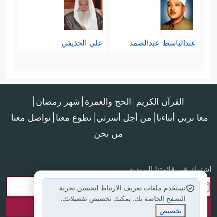
يحتمل الانتظار، وليس كما يُظنُّ أنه حقٌّ
للزوج في كلِّ حالة خلاف، فالخلاف لا
عبدالباسط عبدالصمد
علي الحذيفي
يُحلُّ بالضرب إطلاقًا، وإنما بالحلم
والعقل والموعظة الحسنة، ثُمَّ الهجران
المؤقَّت لاستثارة العاطفة المحرّكة
القرآن الكريم
الحج والعمرة
شهر رمضان
لإعادة الصلة.
معا نربي أبناءنا
من أجل أسرتي
تطوع معنا
تواصل معنا
ويجدر التنبُّه هنا أن هذه الوسائل إنما
من نحن
تكون مشروعة في حالة النشوز، وهو
اشترك في قائمتنا البريدية
خروج المرأة عن الطريق السوي
نستخدم ملفات تعريف الارتباط لتحسين تجربة
الخروجَ البيِّن، أما الخلاف في وجهات
التصفح الخاصة بك. يمكنك تخصيص تفضيلاتك.
تخصيص
النظر، أو الخلاف في تقدير الحقوق