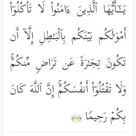
یَــٰۤـأَیُّهَا ٱلَّذِینَ ءَامَنُواْ لَا تَأۡكُلُوۤاْ
أَمۡوَ ٰ⁠لَكُم بَیۡنَكُم بِٱلۡبَـٰطِلِ إِلَّاۤ أَن
تَكُونَ تِجَـٰرَةً عَن تَرَاضࣲ مِّنكُمۡۚ
وَلَا تَقۡتُلُوۤاْ أَنفُسَكُمۡۚ إِنَّ ٱللَّهَ كَانَ
بِكُمۡ رَحِیمࣰا
﴿٢٩﴾