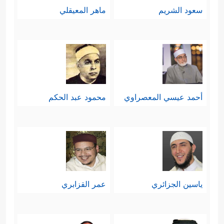
الأخرى، والقوامة الحقّ إنما هي للدّين،
سعود الشريم
ماهر المعيقلي
فكلاهما يخضعان له ولأحكامه وآدابه،
والزوج لا يدير بيته على هواه، بل وفق
هذه الأحكام والآداب، وهنا يكون دور
الزوج إداريًّا وتنفيذيًّا في حدود الشرع
أحمد عيسي المعصراوي
محمود عبد الحكم
وحكمته ورحمته، وليس حاكمًا فذًّا أو
متسلّطًا.
وقد ذكرَ القرآن سببَين لهذه القوامة:
﴿بِمَا فَضَّلَ ٱللَّهُ بَعۡضَهُمۡ عَلَىٰ بَعۡضࣲ وَبِمَاۤ أَنفَقُواْ﴾
ياسين الجزائري
عمر القزابري
والإنفاق معروف في الصداق ونفقة
المعيشة ونحوها، وأما التفضيل فمن