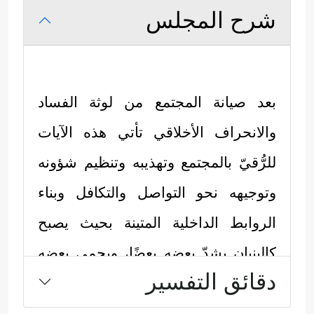
شرح المجلس
بعد صيانة المجتمع من لوثة الفساد
والانحراف الأخلاقي تأتي هذه الآيات
للرُّقيّ بالمجتمع وتهذيبه وتنظيم شؤونه
وتوجيهه نحو التواصل والتكافل وبناء
الروابط الداخلية المتينة بحيث يصبح
كالبنيان يشدّ بعضه بعضًا، ويحمي بعضه
دقائق التفسير
بعضًا، وأوَّل ما بدأ به القرآن هنا المال:
العلاقات الماليَّة: