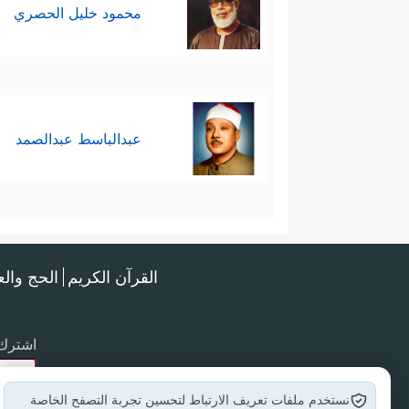
محمود خليل الحصري
عبدالباسط عبدالصمد
القرآن الكريم
الحج وال
اشترك 
نستخدم ملفات تعريف الارتباط لتحسين تجربة التصفح الخاصة