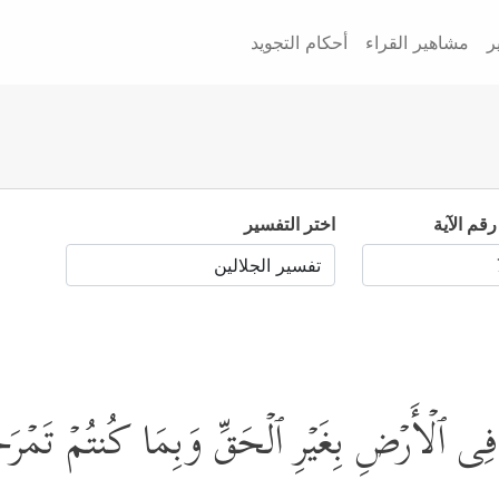
ر
مشاهير القراء
أحكام التجويد
رقم الآية
اختر التفسير
 فِی ٱلۡأَرۡضِ بِغَیۡرِ ٱلۡحَقِّ وَبِمَا كُنتُمۡ تَمۡر