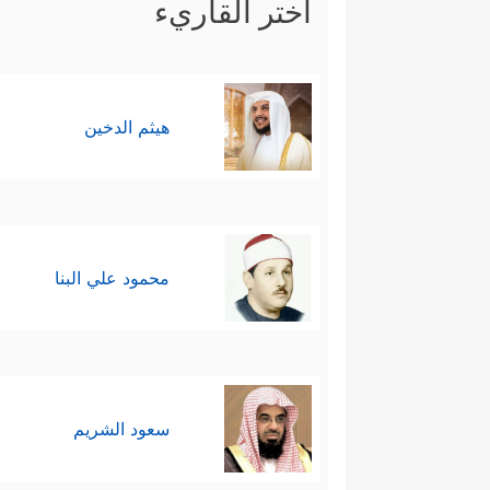
اختر القاريء
هيثم الدخين
محمود علي البنا
سعود الشريم