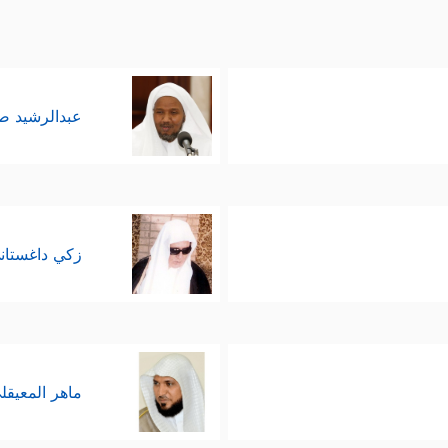
عبدالرشيد 
زكي داغستان
ماهر المعيقل