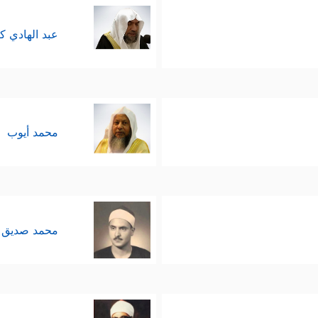
عبد الهادي ك
محمد أيوب
محمد صديق 