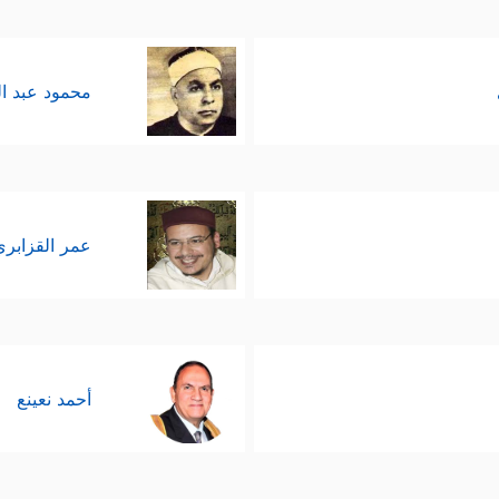
محمود عبد ا
عمر القزابري
أحمد نعينع