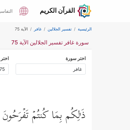
القرآن الكريم
التفاسي
الرئيسية
تفسير الجلالين
غافر
الآية 75
سورة غافر تفسير الجلالين الآية 75
اختر سورة
اختر 
ذَ ٰ⁠لِكُم بِمَا كُنتُمۡ تَفۡرَحُونَ