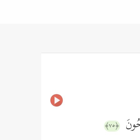
َحُونَ
﴿٧٥﴾