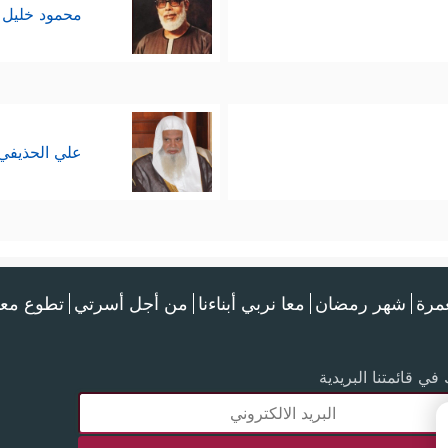
محمود خليل 
علي الحذيفي
عمرة
شهر رمضان
معا نربي أبناءنا
من أجل أسرتي
تطوع معن
في قائمتنا البريدية