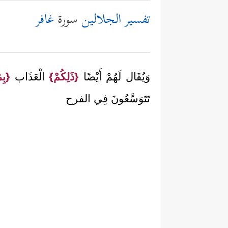
تفسير الجلالين
سورة
غافر
وَيُقَال لَهُمْ أَيْضًا
{ذَلِكُمْ}
الْعَذَاب
{بِم
تَتَوَسَّعُونَ فِي الفرح