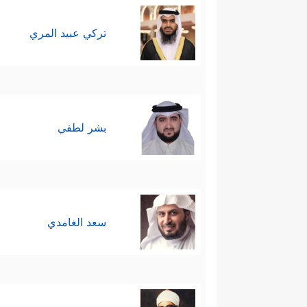
تركي عبيد المري
بشر لطفي
سعد الغامدي