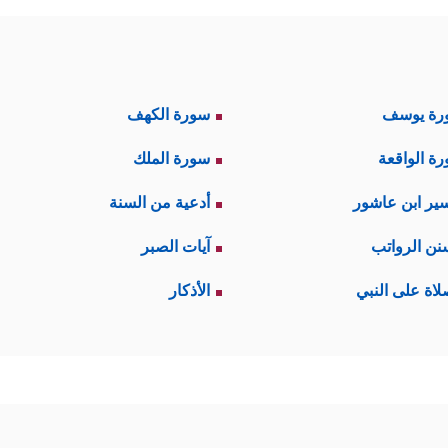
رة يوسف
سورة الكهف
ة الواقعة
سورة الملك
ير ابن عاشور
أدعية من السنة
نن الرواتب
آيات الصبر
لاة على النبي
الأذكار