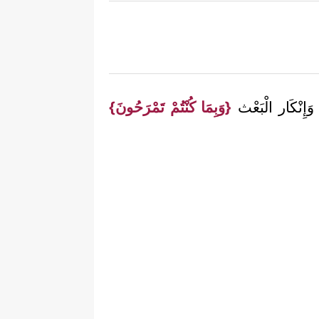
َإِنْكَار الْبَعْث
{وَبِمَا كُنْتُمْ تَمْرَحُونَ}