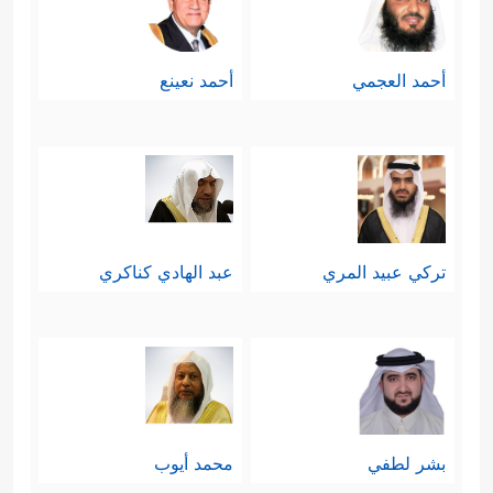
أحمد العجمي
أحمد نعينع
تركي عبيد المري
عبد الهادي كناكري
بشر لطفي
محمد أيوب