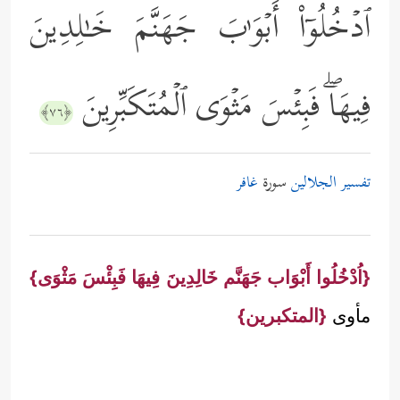
ٱدۡخُلُوۤاْ أَبۡوَ ٰ⁠بَ جَهَنَّمَ خَـٰلِدِینَ
فِیهَاۖ فَبِئۡسَ مَثۡوَى ٱلۡمُتَكَبِّرِینَ
﴿٧٦﴾
تفسير الجلالين
سورة
غافر
{اُدْخُلُوا أَبْوَاب جَهَنَّم خَالِدِينَ فِيهَا فَبِئْسَ مَثْوَى}
مأوى
{المتكبرين}