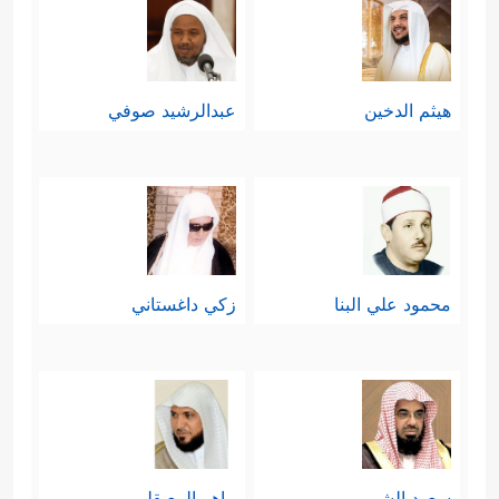
هيثم الدخين
عبدالرشيد صوفي
محمود علي البنا
زكي داغستاني
سعود الشريم
ماهر المعيقلي