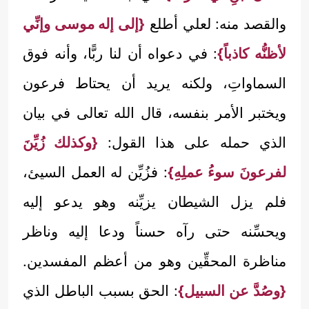
والقصد منه: لعلي أطلع
{إلى إله موسى وإنِّي
لأظنُّه كاذباً}
: في دعواه أن لنا ربًّا، وأنه فوق
السماواتِ، ولكنه يريد أن يحتاط فرعون
ويختبر الأمر بنفسه، قال الله تعالى في بيان
الذي حمله على هذا القول:
{وكذلك زُيِّنَ
لفرعونَ سوءُ عملِهِ}
: فزُيِّن له العمل السيئ،
فلم يزل الشيطان يزيِّنه وهو يدعو إليه
ويحسِّنه حتى رآه حسناً ودعا إليه وناظر
مناظرة المحقِّين وهو من أعظم المفسدين.
{وصُدَّ عن السبيل}
: الحق بسبب الباطل الذي