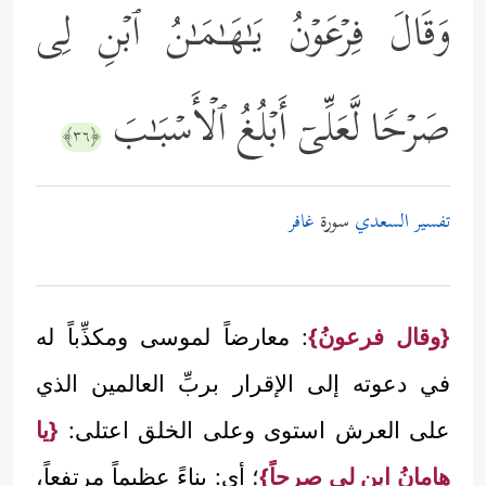
وَقَالَ فِرۡعَوۡنُ یَـٰهَـٰمَـٰنُ ٱبۡنِ لِی
صَرۡحࣰا لَّعَلِّیۤ أَبۡلُغُ ٱلۡأَسۡبَـٰبَ
﴿٣٦﴾
تفسير السعدي
سورة
غافر
{وقال فرعونُ}
: معارضاً لموسى ومكذِّباً له
في دعوته إلى الإقرار بربِّ العالمين الذي
على العرش استوى وعلى الخلق اعتلى:
{يا
هامانُ ابنِ لي صرحاً}
؛ أي: بناءً عظيماً مرتفعاً،