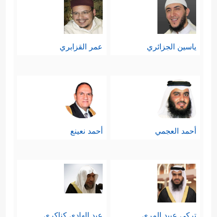
ياسين الجزائري
عمر القزابري
أحمد العجمي
أحمد نعينع
تركي عبيد المري
عبد الهادي كناكري