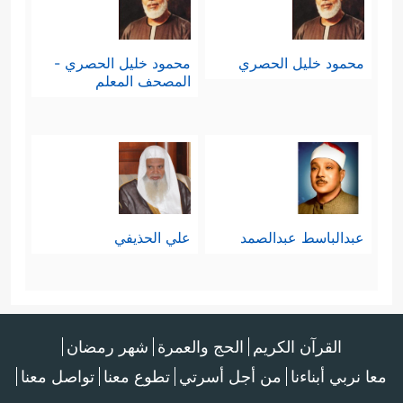
محمود خليل الحصري
محمود خليل الحصري -
المصحف المعلم
عبدالباسط عبدالصمد
علي الحذيفي
القرآن الكريم
الحج والعمرة
شهر رمضان
معا نربي أبناءنا
من أجل أسرتي
تطوع معنا
تواصل معنا