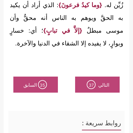
زُيِّن له.
{وما كيدُ فرعونَ}
: الذي أراد أن يكيد
به الحقَّ ويوهم به الناس أنه محقٌّ وأن
موسى مبطلٌ
{إلاَّ في تبابٍ}
؛ أي: خسارٍ
وبوارٍ، لا يفيده إلا الشقاء في الدنيا والآخرة.
التالي
السابق
35
37
روابط سريعة :