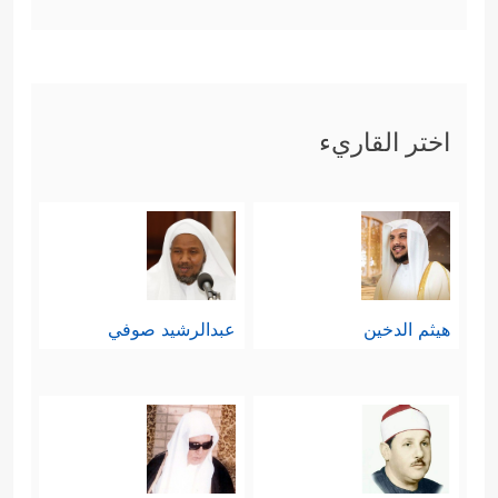
اختر القاريء
هيثم الدخين
عبدالرشيد صوفي