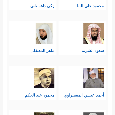
محمود علي البنا
زكي داغستاني
سعود الشريم
ماهر المعيقلي
أحمد عيسي المعصراوي
محمود عبد الحكم