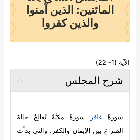
المائتين: الذين آمنوا
والذين كفروا
الآية (1- 22)
شرح المجلس
سورةُ
غافر
سورةٌ مكيَّةٌ تُعالِجُ حالةَ
الصراع بين الإيمان والكفر، والتي بدأت