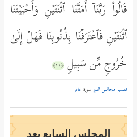
قَالُواْ رَبَّنَاۤ أَمَتَّنَا ٱثۡنَتَیۡنِ وَأَحۡیَیۡتَنَا
ٱثۡنَتَیۡنِ فَٱعۡتَرَفۡنَا بِذُنُوبِنَا فَهَلۡ إِلَىٰ
خُرُوجࣲ مِّن سَبِیلࣲ
﴿١١﴾
تفسير مجالس النور
سورة
غافر
المجلس السابع بعد