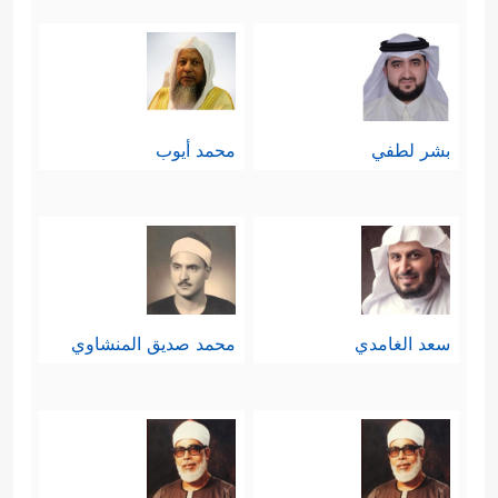
فَٱعۡتَرَفۡنَا بِذُنُوبِنَا فَهَلۡ إِلَىٰ خُرُوجࣲ مِّن سَبِیلࣲ
﴿١١﴾
ذَ ٰ⁠لِكُم بِأَنَّهُۥۤ إِذَا دُعِیَ ٱللَّهُ وَحۡدَهُۥ كَفَرۡتُمۡ وَإِن یُشۡرَكۡ بِهِۦ
تُؤۡمِنُواْۚ فَٱلۡحُكۡمُ لِلَّهِ ٱلۡعَلِیِّ ٱلۡكَبِیرِ﴾
.
بشر لطفي
محمد أيوب
ثالثًا: بيان حال الذين آمنوا واستجابوا لهذا
الدين، فكانوا في انسجامٍ مع فطرتهم
ومع هذا الخلق الواسع الذي أبدعه الله
﴿ٱلَّذِینَ یَحۡمِلُونَ ٱلۡعَرۡشَ وَمَنۡ حَوۡلَهُۥ
سبحانه
سعد الغامدي
محمد صديق المنشاوي
یُسَبِّحُونَ بِحَمۡدِ رَبِّهِمۡ وَیُؤۡمِنُونَ بِهِۦ وَیَسۡتَغۡفِرُونَ لِلَّذِینَ
ءَامَنُواْۖ رَبَّنَا وَسِعۡتَ كُلَّ شَیۡءࣲ رَّحۡمَةࣰ وَعِلۡمࣰا فَٱغۡفِرۡ لِلَّذِینَ
تَابُواْ وَٱتَّبَعُواْ سَبِیلَكَ وَقِهِمۡ عَذَابَ ٱلۡجَحِیمِ
﴿٧﴾
رَبَّنَا