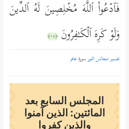
فَٱدۡعُواْ ٱللَّهَ مُخۡلِصِینَ لَهُ ٱلدِّینَ
وَلَوۡ كَرِهَ ٱلۡكَـٰفِرُونَ
﴿١٤﴾
تفسير مجالس النور
سورة
غافر
المجلس السابع بعد
المائتين: الذين آمنوا
والذين كفروا