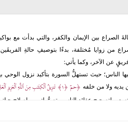
 حالةَ الصراع بين الإيمان والكفر، والتي بدأت مع بواكير
لصراع من زوايا مُختلفة، بدءًا بتوصيفِ حالةِ الفريقَي
فريقٍ عن الآخر، وكما يأتي:
يها الناس؛ حيث تستهلُّ السورة بتأكيد نزول الوحي به
﴿حمۤ
﴿١﴾
تَنزِیلُ ٱلۡكِتَـٰبِ مِنَ ٱللَّهِ ٱلۡعَزِیزِ ٱلۡع
ين يديه ولا من خلفه
 تسعى لتصحيح عقائد الناس وتصوُّراتهم، وإصلاح حياتهم 
ُحذِّرًا في الوقت ذاته من التمادي في الخطأ، والإص
ُوَۖ إِلَیۡهِ ٱلۡمَصِیرُ﴾
.