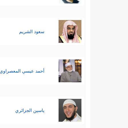
﴿٨﴾
وَقِهِمُ ٱلسَّیِّـَٔاتِۚ وَمَن تَقِ ٱلسَّیِّـَٔاتِ یَوۡمَى
وهذا الدعاء الودود اللطيف الذي ت
سعود الشريم
التحقُّقِ؛ لأنَّ الله تعالى امتَدَحَ
وفيه كذلك شعورٌ بالرابطة الإيماني
الشعور يرفع هذا الإنسان عن ضِيق
الرحيب.
أحمد عيسي المعصراوي
ياسين الجزائري