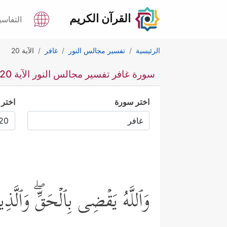
القرآن الكريم
التفاسي
الرئيسية
تفسير مجالس النور
غافر
الآية 20
سورة غافر تفسير مجالس النور الآية 20
اختر سورة
اختر 
وَٱللَّهُ یَقۡضِی بِٱلۡحَقِّۖ وَٱلَّ