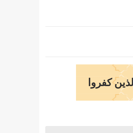
لذين كفروا