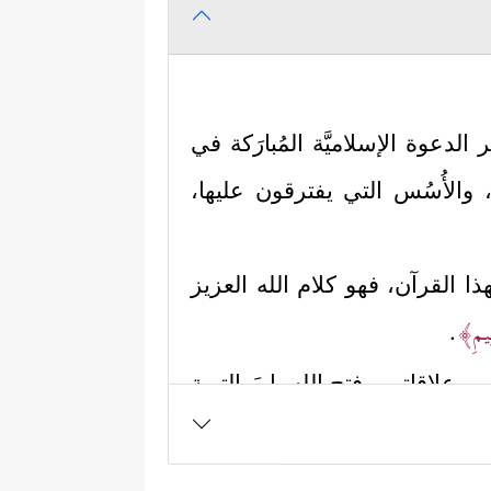
 الدعوة الإسلاميَّة المُبارَكة في
ن، والأُسُس التي يفترقون عليها،
ذا القرآن، فهو كلام الله العزيز
َلِیمِ﴾
.
وعلاقاتهم، فتح الله بابَ التوبة
﴿غَافِرِ ٱلذَّنۢبِ وَقَابِلِ
رار على المعصية