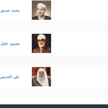
محمد صديق 
محمود خليل 
علي الحذيفي