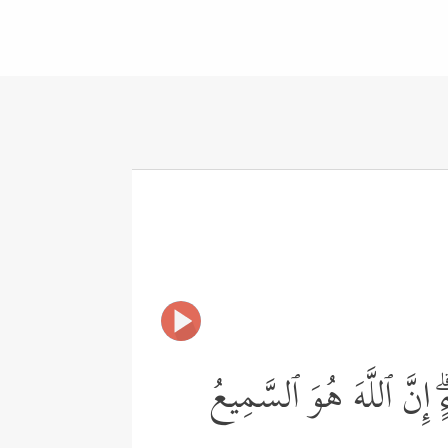
ِنَّ ٱللَّهَ هُوَ ٱلسَّمِیعُ