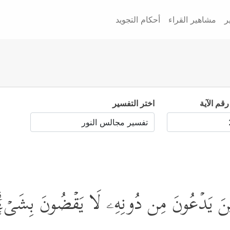
ر
مشاهير القراء
أحكام التجويد
رقم الآية
اختر التفسير
ذِینَ یَدۡعُونَ مِن دُونِهِۦ لَا یَقۡضُونَ بِشَیۡءٍۗ إ