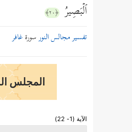
ٱلۡبَصِیرُ
﴿٢٠﴾
تفسير مجالس النور
سورة
غافر
المجلس السا
الآية (1- 22)