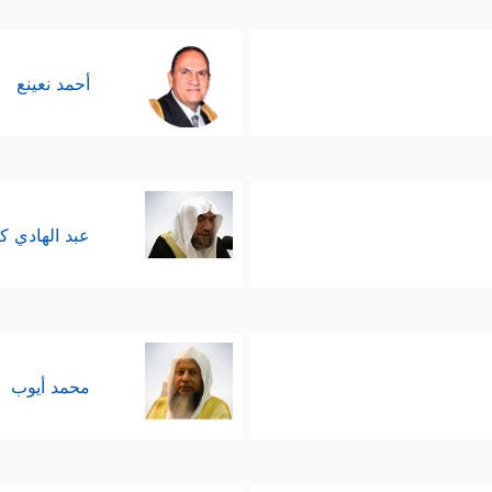
أحمد نعينع
عبد الهادي ك
محمد أيوب