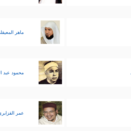
ِٕذࣲ فَقَدۡ رَحِمۡتَهُۥۚ وَذَ ٰ⁠لِكَ هُوَ ٱلۡفَوۡزُ ٱلۡعَظِیمُ﴾
.
دعو به الملائكة لهؤلاء المؤمنين ولمن صلح من آبائهم
ماهر المعيقل
 الملائكة به، وساقَه مساقَ الامتِنان على أهل الإيمان.
َّة الجميلة التي تربط المؤمن بعالم الملائكة، ذلك الع
 الدنيا وهمومها ومستواها المادّي الثقيل ليَسْبَح ف
محمود عبد ا
عمر القزابري