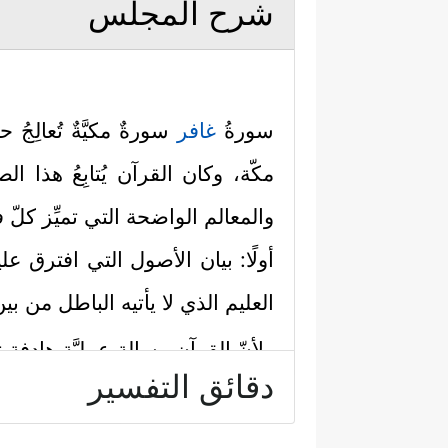
شرح المجلس
سورةُ
غافر
سورةٌ مكيَّةٌ تُعالِجُ
مكّة، وكان القرآن يُتابِعُ هذا ا
والمعالم الواضحة التي تميِّز كلّ 
أولًا: بيان الأصول التي افترق عل
العليم الذي لا يأتيه الباطل من ب
ولأنّ القرآن رسالة عمليَّة هادفة
دقائق التفسير
لكلِّ مُخطئٍ وعاصٍ مهما كان، م
ٱلتَّوۡبِ شَدِیدِ ٱلۡعِقَابِ ذِی ٱلطَّوۡلِۖ لَاۤ إِلَـٰهَ إِلَّا ه