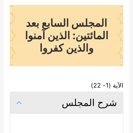
المجلس السابع بعد
المائتين: الذين آمنوا
والذين كفروا
الآية (1- 22)
شرح المجلس