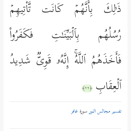
ذَ ٰ⁠لِكَ بِأَنَّهُمۡ كَانَت تَّأۡتِیهِمۡ
رُسُلُهُم بِٱلۡبَیِّنَـٰتِ فَكَفَرُواْ
فَأَخَذَهُمُ ٱللَّهُۚ إِنَّهُۥ قَوِیࣱّ شَدِیدُ
ٱلۡعِقَابِ
﴿٢٢﴾
تفسير مجالس النور
سورة
غافر